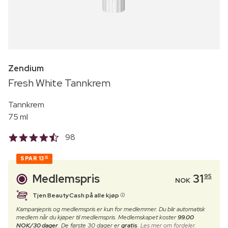
Zendium
Fresh White Tannkrem
Tannkrem
75 ml
98
SPAR
13
00
Medlemspris
31
95
NOK
Tjen BeautyCash på alle kjøp
Kampanjepris og medlemspris er kun for medlemmer. Du blir automatisk
medlem når du kjøper til medlemspris. Medlemskapet koster
99.00
NOK/30 dager
. De første 30 dager er
gratis
.
Les mer om fordeler.