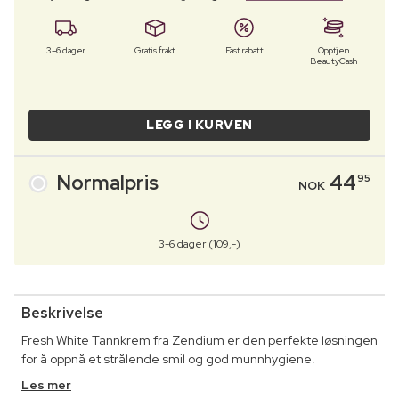
3–6 dager
Gratis frakt
Fast rabatt
Opptjen
BeautyCash
LEGG I KURVEN
Normalpris
44
95
NOK
3-6 dager (109,-)
Beskrivelse
Fresh White Tannkrem fra Zendium er den perfekte løsningen
for å oppnå et strålende smil og god munnhygiene.
Les mer