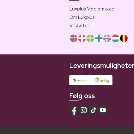
Luxplus Medlemskap
Om Luxplus
Vi støtter
Leveringsmulighete
Følg oss