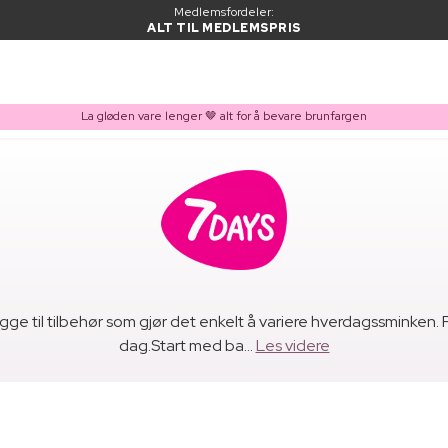
Medlemsfordeler:
ALT TIL MEDLEMSPRIS
La gløden vare lenger 🤎 alt for å bevare brunfargen
 til tilbehør som gjør det enkelt å variere hverdagssminken. F
dag.Start med ba...
Les videre