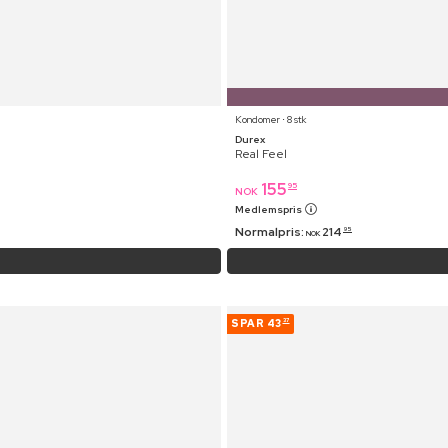
Kondomer ⋅ 8 stk
Durex
Real Feel
155
95
NOK
Medlemspris
Normalpris:
214
95
NOK
SPAR
43
37