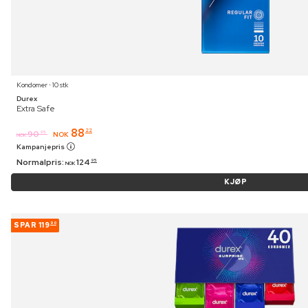
Kondomer ⋅ 10 stk
Durex
Extra Safe
88
22
90
95
NOK
NOK
Kampanjepris
Normalpris:
124
95
NOK
KJØP
SPAR
119
90