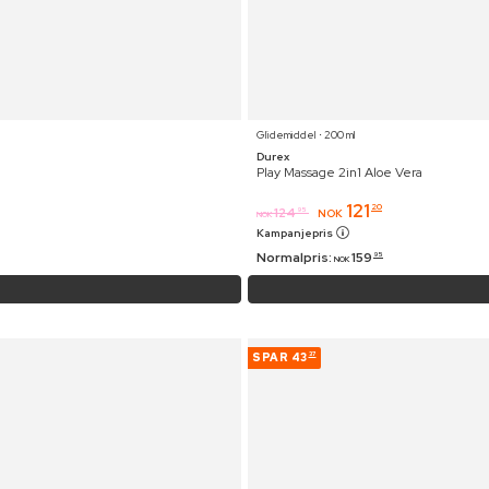
Glidemiddel ⋅ 200 ml
Durex
Play Massage 2in1 Aloe Vera
121
20
124
95
NOK
NOK
Kampanjepris
Normalpris:
159
95
NOK
SPAR
43
37