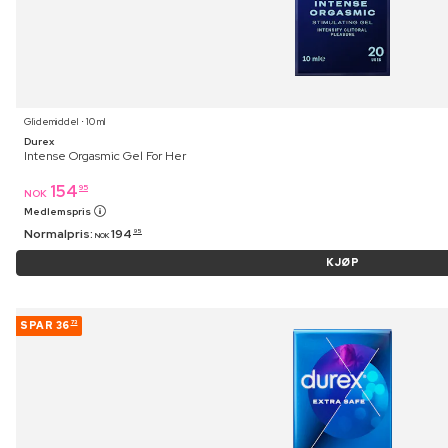
Glidemiddel ⋅ 10 ml
Durex
Intense Orgasmic Gel For Her
154
95
NOK
Medlemspris
Normalpris:
194
95
NOK
KJØP
SPAR
36
73