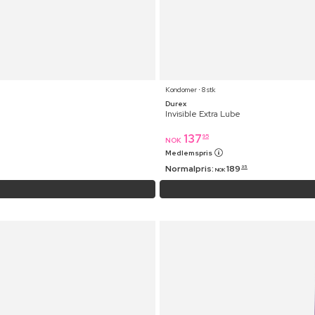
Kondomer ⋅ 8 stk
Durex
Invisible Extra Lube
137
95
NOK
Medlemspris
Normalpris:
189
95
NOK