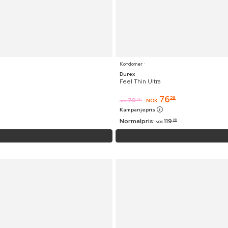
Kondomer ⋅
Durex
Feel Thin Ultra
76
58
78
95
NOK
NOK
Kampanjepris
Normalpris:
119
95
NOK