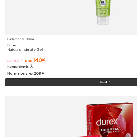
Glidemiddel ⋅ 100 ml
Durex
Naturals Intimate Gel
140
60
144
95
NOK
NOK
Kampanjepris
Normalpris:
209
95
NOK
KJØP