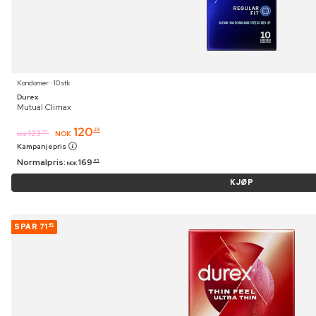
Kondomer ⋅ 10 stk
Durex
Mutual Climax
120
23
123
95
NOK
NOK
Kampanjepris
Normalpris:
169
95
NOK
KJØP
SPAR
71
45