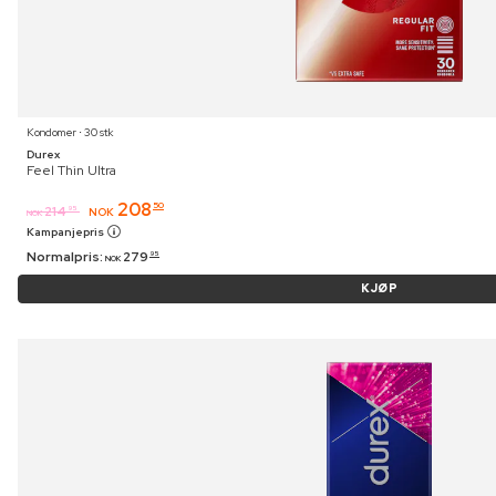
Kondomer ⋅ 30 stk
Durex
Feel Thin Ultra
208
50
214
95
NOK
NOK
Kampanjepris
Normalpris:
279
95
NOK
KJØP