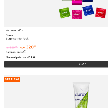
Kondomer ⋅ 40 stk
Durex
Surprise Me Pack
320
05
329
95
NOK
NOK
Kampanjepris
Normalpris:
439
95
NOK
KJØP
SPAR
69
35