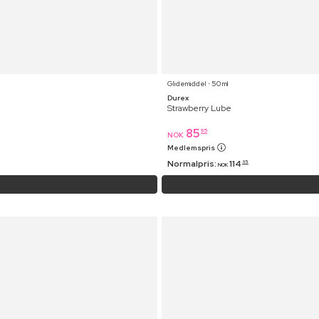
Glidemiddel ⋅ 50 ml
Durex
Strawberry Lube
85
95
NOK
Medlemspris
Normalpris:
114
95
NOK