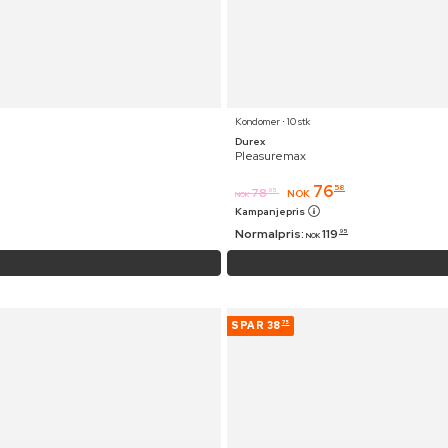
Kondomer ⋅ 10 stk
Durex
Pleasuremax
76
58
78
95
NOK
NOK
Kampanjepris
Normalpris:
119
95
NOK
SPAR
38
75