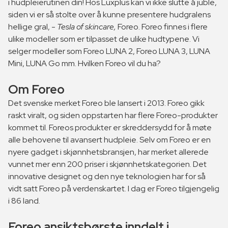
i hudpleierutinen din! Hos Luxplus kan vi ikke slutte å juble,
siden vi er så stolte over å kunne presentere hudgralens
hellige gral, -
Tesla of skincare,
Foreo. Foreo finnes i flere
ulike modeller som er tilpasset de ulike hudtypene. Vi
selger modeller som Foreo LUNA 2, Foreo LUNA 3, LUNA
Mini, LUNA Go mm. Hvilken Foreo vil du ha?
Om Foreo
Det svenske merket Foreo ble lansert i 2013. Foreo gikk
raskt viralt, og siden oppstarten har flere Foreo-produkter
kommet til. Foreos produkter er skreddersydd for å møte
alle behovene til avansert hudpleie. Selv om Foreo er en
nyere gadget i skjønnhetsbransjen, har merket allerede
vunnet mer enn 200 priser i skjønnhetskategorien. Det
innovative designet og den nye teknologien har for så
vidt satt Foreo på verdenskartet. I dag er Foreo tilgjengelig
i 86 land.
Foreo ansiktsbørste inndelt i