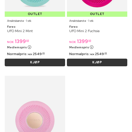
OUTLET
OUTLET
Ansiktsbørste ⋅ 1 stk
Ansiktsbørste ⋅ 1 stk
Foreo
Foreo
UFO Mini 2 Mint
UFO Mini 2 Fuchsia
1399
1399
95
95
NOK
NOK
Medlemspris
Medlemspris
Normalpris:
2549
Normalpris:
2549
95
95
NOK
NOK
KJØP
KJØP