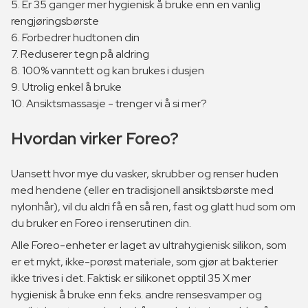
5. Er 35 ganger mer hygienisk å bruke enn en vanlig
rengjøringsbørste
6. Forbedrer hudtonen din
7. Reduserer tegn på aldring
8. 100% vanntett og kan brukes i dusjen
9. Utrolig enkel å bruke
10. Ansiktsmassasje - trenger vi å si mer?
Hvordan virker Foreo?
Uansett hvor mye du vasker, skrubber og renser huden
med hendene (eller en tradisjonell ansiktsbørste med
nylonhår), vil du aldri få en så ren, fast og glatt hud som om
du bruker en Foreo i renserutinen din.
Alle Foreo-enheter er laget av ultrahygienisk silikon, som
er et mykt, ikke-porøst materiale, som gjør at bakterier
ikke trives i det. Faktisk er silikonet opptil 35 X mer
hygienisk å bruke enn f.eks. andre rensesvamper og