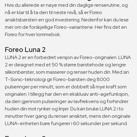
Hvis du allerede er nøye med din daglige renserutine, og
nå er klar til å ta den til neste nivå, så er Foreo
ansiktsbørsten en god investering. Nedenfor kan du lese
mer om de forskjellige Foreo-variantene. Her fins det en
Foreo for hver lommebok.
Foreo Luna 2
LUNA 2 er en forbedret versjon av Foreo-originalen. LUNA
2 er designet med et 50 % større børstehode og lengre
silikonbørster, som masserer og renser huden din. Med sin
T-Sonic-teknologi gir Foreo-børsten deg 8000
pulseringer per minutt, som er dobbelt så mye kraft som
originalen. I tillegg har den en eksklusiv anti-agefunksjon,
da den gjennom pulseringer av lavfrekvens og forhindrer
huden din mot rynker og linjer. Du kan bruke LUNA 2 i to
minutter hver gang du renser ansiktet, mens den originale
LUNA-enheten bare fungerer i 60 sekunder per sekund.