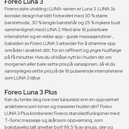
Foreo Luna 3
Foreos siste utvikling i LUNA-serien er Luna 3. LUNA 3s
ikoniske design har blitt forbedret med 30 % større
børstehode, 30 % lengre børstehår og 25 % mykere bust
sammenlignet med LUNA 2. Med sine 16 justerbare
intensiteter og en rekke app- guide massasjerutiner ,
baksiden av Foreo LUNA 3 arbeider for å stramme opp
områder i ansiktet ditt, for en raffinert og yngre hudfarge
på få minutter. Hvis du vil blåse nytt liv i huden din om
morgenen eller bare sette pris på variasjonen, så vil du
sannsynligvis sette pris på de 16 pulserende intensitetene
som LUNA 3 tilbyr.
Foreo Luna 3 Plus
Kan du tenke deg noe mer luksuriøst enn en oppvarmet
ansiktsrens som toner og masserer huden din? Foreo
LUNA 3 Plus kombinerer Foreos standardfunksjoner med
T-Sonic massasje og skånsom oppvarming, som
bokstavelig talt smelter bort 99,5 % av smuss, olje og