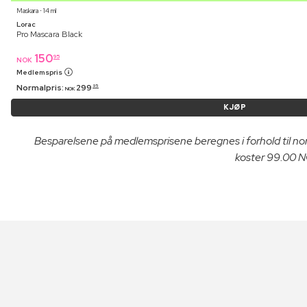
Maskara ⋅ 14 ml
Lorac
Pro Mascara Black
150
95
NOK
Medlemspris
Normalpris:
299
95
NOK
KJØP
Besparelsene på medlemsprisene beregnes i forhold til n
koster 99.00 NO