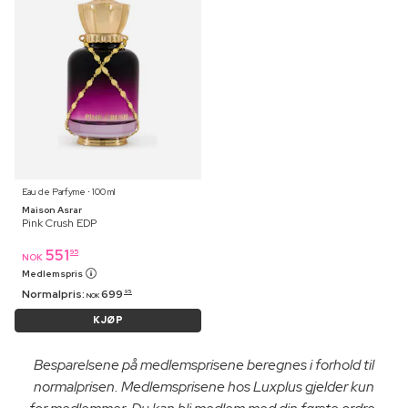
Eau de Parfyme ⋅ 100 ml
Maison Asrar
Pink Crush EDP
551
95
NOK
Medlemspris
Normalpris:
699
95
NOK
KJØP
Besparelsene på medlemsprisene beregnes i forhold til
normalprisen. Medlemsprisene hos Luxplus gjelder kun