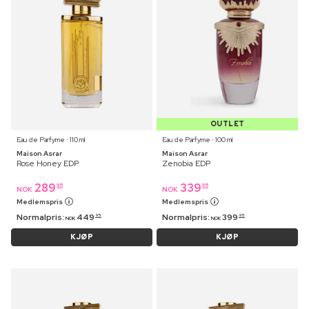
OUTLET
Eau de Parfyme ⋅ 110 ml
Eau de Parfyme ⋅ 100 ml
Maison Asrar
Maison Asrar
Rose Honey EDP
Zenobia EDP
289
339
95
95
NOK
NOK
Medlemspris
Medlemspris
Normalpris:
449
Normalpris:
399
95
95
NOK
NOK
KJØP
KJØP