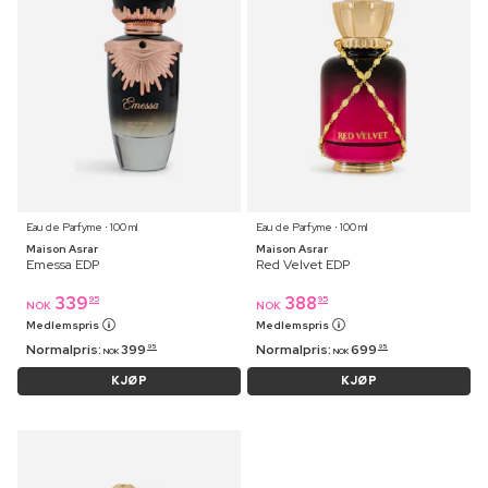
Eau de Parfyme ⋅ 100 ml
Eau de Parfyme ⋅ 100 ml
Maison Asrar
Maison Asrar
Emessa EDP
Red Velvet EDP
339
388
95
95
NOK
NOK
Medlemspris
Medlemspris
Normalpris:
399
Normalpris:
699
95
95
NOK
NOK
KJØP
KJØP