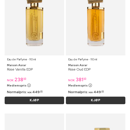
Eau de Parfyme ⋅ 110 ml
Eau de Parfyme ⋅ 110 ml
Maison Asrar
Maison Asrar
Rose Vanilla EDP
Rose Oud EDP
238
381
95
95
NOK
NOK
Medlemspris
Medlemspris
Normalpris:
449
Normalpris:
449
95
95
NOK
NOK
KJØP
KJØP