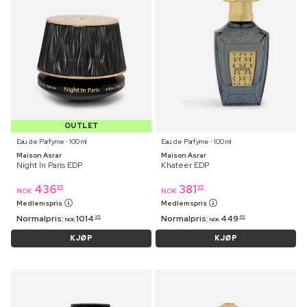
OUTLET
Eau de Parfyme ⋅ 100 ml
Eau de Parfyme ⋅ 100 ml
Maison Asrar
Maison Asrar
Night In Paris EDP
Khateer EDP
436
381
95
95
NOK
NOK
Medlemspris
Medlemspris
Normalpris:
1014
Normalpris:
449
95
95
NOK
NOK
KJØP
KJØP