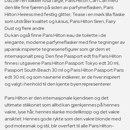
Dazzle i en vakker rosa farge, Paris Hilton Can Can med
den lille fine fjæren på siden av parfymeflasken, Paris
Hilton Heiress med festlig glitter, Tease i en mørk lilla flaske
som utstråler kvalitet og luksus, Paris Hilton Siren, Fairy
Dust og flere andre.
Du kan også finne Paris Hilton eau de toilette i de
elegante, moderne parfymeflasker med fine tegninger av
japansk inspirerte tegneseriefigurer som gir dem et
internasjonalt preg. Den fine Passport edt fra Paris Hilton
finnes i utgavene Paris Hilton Passport Tokyo edt 30 ml,
Passport South Beach 30 ml og Paris Hilton Passport Paris
edt 30 ml, og som navnene indikerer, er de hver inspirert
og valgt i henhold til den kjente byen representerer.
Paris Hilton er den internasjonale kjendisen og det
ultimate stilikonet som alltid kan gjenkjennes på hennes
vakre, lyse hår, hennes slanke modellkropp og det vakre
ansiktet. Hennes gode rykte som den vakre blonde med
god motesmak og stil, blir overført til alle Paris Hilton-