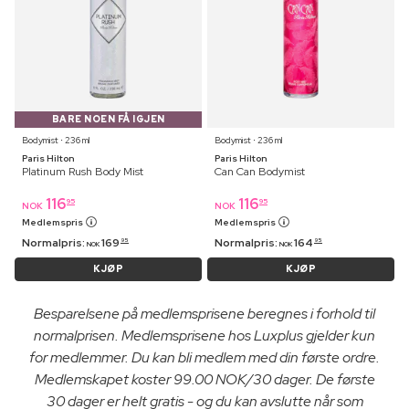
BARE NOEN FÅ IGJEN
Bodymist ⋅ 236 ml
Bodymist ⋅ 236 ml
Paris Hilton
Paris Hilton
Platinum Rush Body Mist
Can Can Bodymist
116
116
95
95
NOK
NOK
Medlemspris
Medlemspris
Normalpris:
169
Normalpris:
164
95
95
NOK
NOK
KJØP
KJØP
Besparelsene på medlemsprisene beregnes i forhold til
normalprisen. Medlemsprisene hos Luxplus gjelder kun
for medlemmer. Du kan bli medlem med din første ordre.
Medlemskapet koster 99.00 NOK/30 dager. De første
30 dager er helt gratis - og du kan avslutte når som