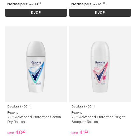
Normalpris:
33
Normalpris:
69
95
95
NOK
NOK
KJØP
KJØP
Deodorant ⋅ 50 ml
Deodorant ⋅ 50 ml
Rexona
Rexona
72H Advanced Protection Cotton
72H Advanced Protection Bright
Dry Roll-on
Bouquet Roll-on
40
41
95
95
NOK
NOK