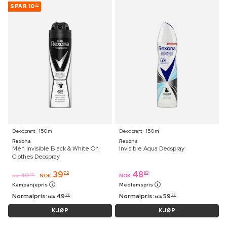
SPAR
10
23
Deodorant ⋅ 150 ml
Deodorant ⋅ 150 ml
Rexona
Rexona
Men Invisible Black & White On
Invisible Aqua Deospray
Clothes Deospray
39
48
72
95
40
95
NOK
NOK
NOK
Kampanjepris
Medlemspris
Normalpris:
49
Normalpris:
59
95
95
NOK
NOK
KJØP
KJØP