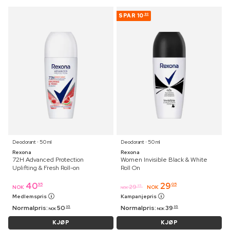
SPAR
10
90
Deodorant ⋅ 50 ml
Deodorant ⋅ 50 ml
Rexona
Rexona
72H Advanced Protection
Women Invisible Black & White
Uplifting & Fresh Roll-on
Roll On
40
29
95
05
29
95
NOK
NOK
NOK
Medlemspris
Kampanjepris
Normalpris:
50
Normalpris:
39
95
95
NOK
NOK
KJØP
KJØP