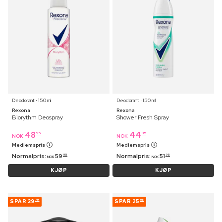
Deodorant ⋅ 150 ml
Deodorant ⋅ 150 ml
Rexona
Rexona
Biorythm Deospray
Shower Fresh Spray
48
44
95
95
NOK
NOK
Medlemspris
Medlemspris
Normalpris:
59
Normalpris:
51
95
95
NOK
NOK
KJØP
KJØP
SPAR
39
SPAR
25
79
08