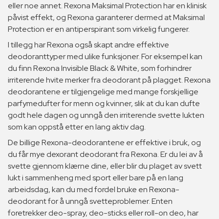
eller noe annet. Rexona Maksimal Protection har en klinisk
påvist effekt, og Rexona garanterer dermed at Maksimal
Protection er en antiperspirant som virkelig fungerer.
I tillegg har Rexona også skapt andre effektive
deodoranttyper med ulike funksjoner. For eksempel kan
du finn Rexona Invisible Black & White, som forhindrer
irriterende hvite merker fra deodorant på plagget. Rexona
deodorantene er tilgjengelige med mange forskjellige
parfymedufter for menn og kvinner, slik at du kan dufte
godt hele dagen og unngå den irriterende svette lukten
som kan oppstå etter en lang aktiv dag.
De billige Rexona-deodorantene er effektive i bruk, og
du får mye dexorant deodorant fra Rexona. Er du lei av å
svette gjennom klærne dine, eller blir du plaget av svett
lukt i sammenheng med sport eller bare på en lang
arbeidsdag, kan du med fordel bruke en Rexona-
deodorant for å unngå svetteproblemer. Enten
foretrekker deo-spray, deo-sticks eller roll-on deo, har