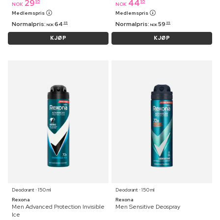
29
44
95
95
NOK
NOK
Medlemspris
Medlemspris
Normalpris:
64
Normalpris:
59
95
95
NOK
NOK
KJØP
KJØP
Deodorant ⋅ 150 ml
Deodorant ⋅ 150 ml
Rexona
Rexona
Men Advanced Protection Invisible
Men Sensitive Deospray
Ice