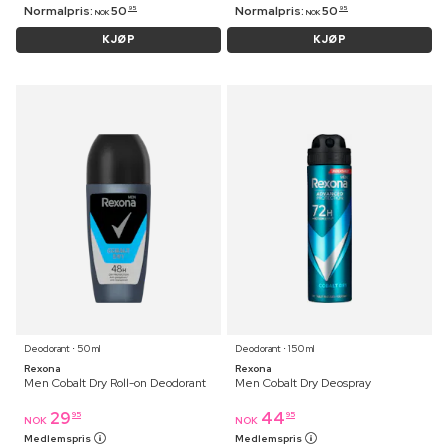
Normalpris:
50
Normalpris:
50
95
95
NOK
NOK
KJØP
KJØP
Deodorant ⋅ 50 ml
Deodorant ⋅ 150 ml
Rexona
Rexona
Men Cobalt Dry Roll-on Deodorant
Men Cobalt Dry Deospray
29
44
95
95
NOK
NOK
Medlemspris
Medlemspris