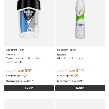
Deodorant ⋅ 45 ml
Deodorant ⋅ 150 ml
Rexona
Rexona
Maximum Protection Extreme
Aloe Vera Deospray
Fresh For Men
90
34
16
87
92
35
95
95
NOK
NOK
NOK
NOK
Kampanjepris
Kampanjepris
Normalpris:
129
Normalpris:
59
95
95
NOK
NOK
KJØP
KJØP