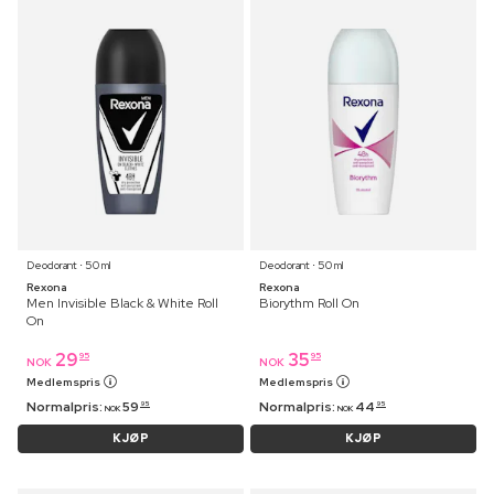
Deodorant ⋅ 50 ml
Deodorant ⋅ 50 ml
Rexona
Rexona
Men Invisible Black & White Roll
Biorythm Roll On
On
29
35
95
95
NOK
NOK
Medlemspris
Medlemspris
Normalpris:
59
Normalpris:
44
95
95
NOK
NOK
KJØP
KJØP