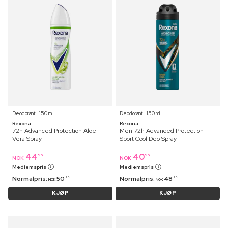
Deodorant ⋅ 150 ml
Deodorant ⋅ 150 ml
Rexona
Rexona
72h Advanced Protection Aloe
Men 72h Advanced Protection
Vera Spray
Sport Cool Deo Spray
44
40
95
95
NOK
NOK
Medlemspris
Medlemspris
Normalpris:
50
Normalpris:
48
95
95
NOK
NOK
KJØP
KJØP