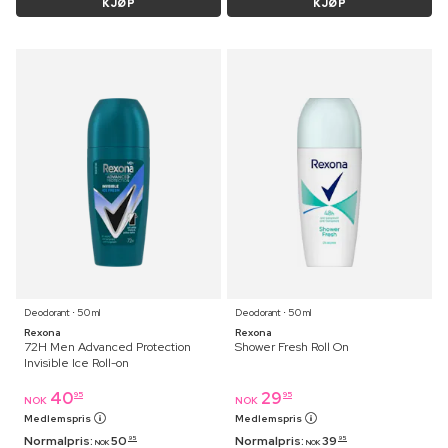
KJØP
KJØP
Deodorant ⋅ 50 ml
Deodorant ⋅ 50 ml
Rexona
Rexona
72H Men Advanced Protection
Shower Fresh Roll On
Invisible Ice Roll-on
40
29
95
95
NOK
NOK
Medlemspris
Medlemspris
Normalpris:
50
Normalpris:
39
95
95
NOK
NOK