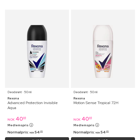
Deodorant ⋅ 50 ml
Deodorant ⋅ 50 ml
Rexona
Rexona
Advanced Protection Invisible
Motion Sense Tropical 72H
Aqua
40
40
95
95
NOK
NOK
Medlemspris
Medlemspris
Normalpris:
54
Normalpris:
54
95
95
NOK
NOK