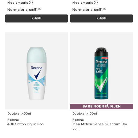
Medlemspris
Medlemspris
Normalpris:
51
Normalpris:
51
95
95
NOK
NOK
KJØP
KJØP
BARE NOEN FÅ IGJEN
Deodorant ⋅ 50 ml
Deodorant ⋅ 150 ml
Rexona
Rexona
48h Cotton Dry roll-on
Men Motion Sense Quantum Dry
72H