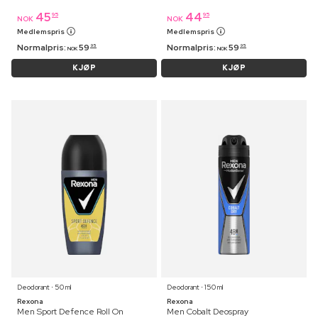
45
44
95
95
NOK
NOK
Medlemspris
Medlemspris
Normalpris:
59
Normalpris:
59
95
95
NOK
NOK
KJØP
KJØP
Deodorant ⋅ 50 ml
Deodorant ⋅ 150 ml
Rexona
Rexona
Men Sport Defence Roll On
Men Cobalt Deospray