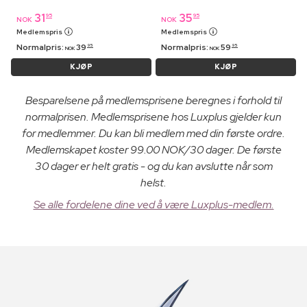
31
35
95
95
NOK
NOK
Medlemspris
Medlemspris
Normalpris:
39
Normalpris:
59
95
95
NOK
NOK
KJØP
KJØP
Besparelsene på medlemsprisene beregnes i forhold til
normalprisen. Medlemsprisene hos Luxplus gjelder kun
for medlemmer. Du kan bli medlem med din første ordre.
Medlemskapet koster 99.00 NOK/30 dager. De første
30 dager er helt gratis - og du kan avslutte når som
helst.
Se alle fordelene dine ved å være Luxplus-medlem.