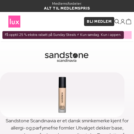
Medlemsfordeler:
ALT TIL MEDLEMSPRIS
BLI MEDLEM
Få opptil 25 % ekstra rabatt på Sunday Steals ⚡ Kun søndag. Kun i appen.
Sandstone Scandinavia er et dansk sminkemerke kjent for
allergi‑ og parfymefrie formler. Utvalget dekker base,