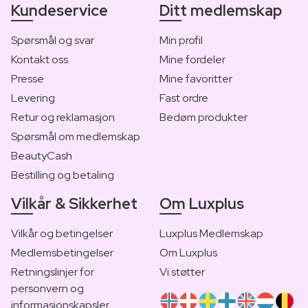
Kundeservice
Ditt medlemskap
Spørsmål og svar
Min profil
Kontakt oss
Mine fordeler
Presse
Mine favoritter
Levering
Fast ordre
Retur og reklamasjon
Bedøm produkter
Spørsmål om medlemskap
BeautyCash
Bestilling og betaling
Vilkår & Sikkerhet
Om Luxplus
Vilkår og betingelser
Luxplus Medlemskap
Medlemsbetingelser
Om Luxplus
Retningslinjer for
Vi støtter
personvern og
informasjonskapsler