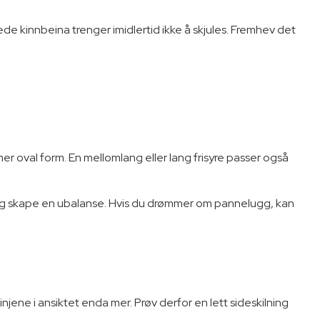
ede kinnbeina trenger imidlertid ikke å skjules. Fremhev det
mer oval form. En mellomlang eller lang frisyre passer også
 ut og skape en ubalanse. Hvis du drømmer om pannelugg, kan
njene i ansiktet enda mer. Prøv derfor en lett sideskilning