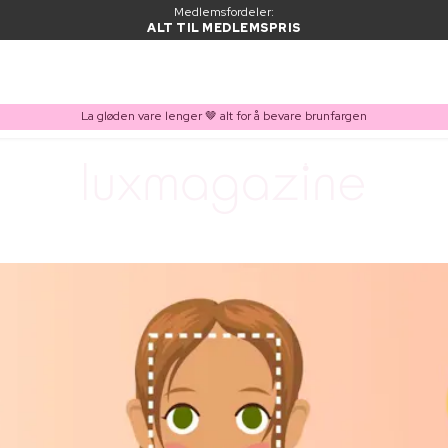
Medlemsfordeler:
ALT TIL MEDLEMSPRIS
La gløden vare lenger 🤎 alt for å bevare brunfargen