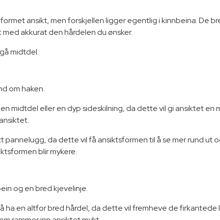
ormet ansikt, men forskjellen ligger egentlig i kinnbeina. De br
itt med akkurat den hårdelen du ønsker.
ngå midtdel.
und om haken.
n midtdel eller en dyp sideskilning, da dette vil gi ansiktet en 
 ansiktet.
rett pannelugg, da dette vil få ansiktsformen til å se mer rund
iktsformen blir mykere.
ein og en bred kjevelinje.
 ha en altfor bred hårdel, da dette vil fremheve de firkantede li
som rammer inn ansiktet mykt.