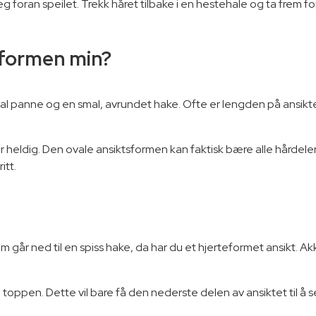
deg foran speilet. Trekk håret tilbake i en hestehale og ta frem fo
tsformen min?
l panne og en smal, avrundet hake. Ofte er lengden på ansikt
heldig. Den ovale ansiktsformen kan faktisk bære alle hårdeler, s
itt.
 går ned til en spiss hake, da har du et hjerteformet ansikt. 
toppen. Dette vil bare få den nederste delen av ansiktet til å s