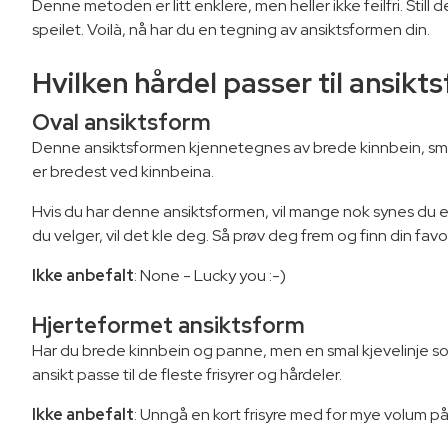
Denne metoden er litt enklere, men heller ikke feilfri. Still 
speilet. Voilà, nå har du en tegning av ansiktsformen din.
Hvilken hårdel passer til ansik
Oval ansiktsform
Denne ansiktsformen kjennetegnes av brede kinnbein, sma
er bredest ved kinnbeina.
Hvis du har denne ansiktsformen, vil mange nok synes du er 
du velger, vil det kle deg. Så prøv deg frem og finn din favor
Ikke anbefalt
: None - Lucky you :-)
Hjerteformet ansiktsform
Har du brede kinnbein og panne, men en smal kjevelinje som
ansikt passe til de fleste frisyrer og hårdeler.
Ikke anbefalt
: Unngå en kort frisyre med for mye volum på 