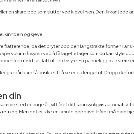
eller en skarp bob som slutter ved kjevelinjen. Den firkantede a
, kinnbein og kjeve.
ære flatterende, da det bryter opp den langstrakte formen i ansik
 å skape volum i frisyren ved å få laget etasjer som du kan style
ormen kan raskt se flatt ut i en frisyre. En pannelugg kan være 
a lengre hår bare få ansiktet til å se enda lenger ut. Dropp derfor 
en din
 samme sted i mange år, vil håret ditt sannsynligvis automatisk
y retning. Men det er ikke en umulig oppgave. Håret må bare hjelpes