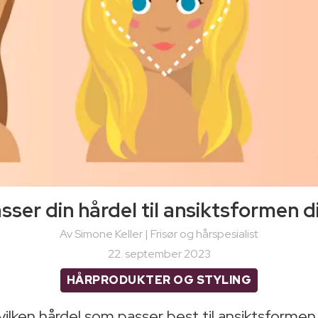
sser din hårdel til ansiktsformen d
Av Simone Keller | Frisør og hårspesialist
22. september 2023
HÅRPRODUKTER OG STYLING
 hvilken hårdel som passer best til ansiktsfor