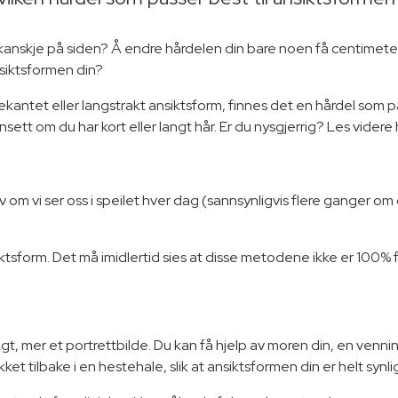
r kanskje på siden? Å endre hårdelen din bare noen få centimeter 
nsiktsformen din?
ekantet eller langstrakt ansiktsform, finnes det en hårdel som pa
ett om du har kort eller langt hår. Er du nysgjerrig? Les videre 
v om vi ser oss i speilet hver dag (sannsynligvis flere ganger om 
ktsform. Det må imidlertid sies at disse metodene ikke er 100% f
gt, mer et portrettbilde. Du kan få hjelp av moren din, en vennin
ket tilbake i en hestehale, slik at ansiktsformen din er helt synli