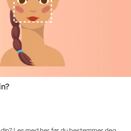
in?
men din? Les med her før du bestemmer deg.