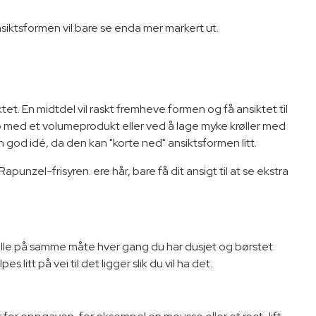
nsiktsformen vil bare se enda mer markert ut.
tet. En midtdel vil raskt fremheve formen og få ansiktet til
 opp med et volumeprodukt eller ved å lage myke krøller med
en god idé, da den kan "korte ned" ansiktsformen litt.
Rapunzel-frisyren. ere hår, bare få dit ansigt til at se ekstra
 falle på samme måte hver gang du har dusjet og børstet
 litt på vei til det ligger slik du vil ha det.