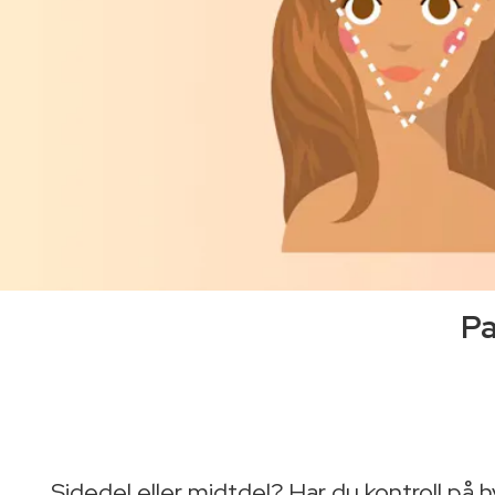
Pa
Sidedel eller midtdel? Har du kontroll på