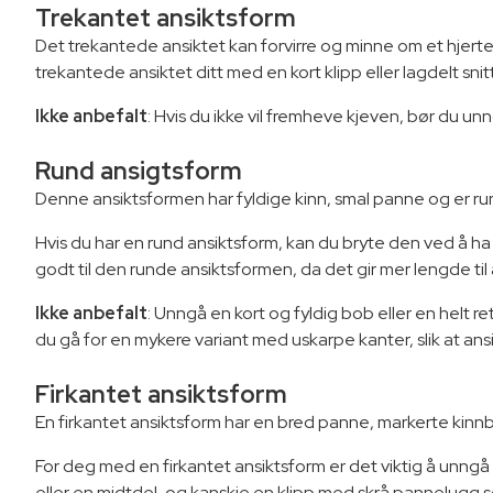
Trekantet ansiktsform
Det trekantede ansiktet kan forvirre og minne om et hjertef
trekantede ansiktet ditt med en kort klipp eller lagdelt sn
Ikke anbefalt
: Hvis du ikke vil fremheve kjeven, bør du un
Rund ansigtsform
Denne ansiktsformen har fyldige kinn, smal panne og er r
Hvis du har en rund ansiktsform, kan du bryte den ved å ha e
godt til den runde ansiktsformen, da det gir mer lengde til
Ikke anbefalt
: Unngå en kort og fyldig bob eller en helt 
du gå for en mykere variant med uskarpe kanter, slik at ans
Firkantet ansiktsform
En firkantet ansiktsform har en bred panne, markerte kinnb
For deg med en firkantet ansiktsform er det viktig å unngå å
eller en midtdel, og kanskje en klipp med skrå pannelugg 