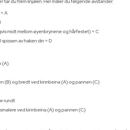
ter tar du frem linjalen. Her måler du følgende avstander:
t = A
B
igvis midt mellom øyenbrynene og hårfestet) = C
l spissen av haken din = D
n (A)
even (B) og bredt ved kinnbeina (A) og pannen (C)
kke rundt
g smalere ved kinnbeina (A) og pannen (C)