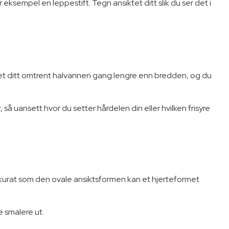
r eksempel en leppestift. Tegn ansiktet ditt slik du ser det i
et ditt omtrent halvannen gang lengre enn bredden, og du
å uansett hvor du setter hårdelen din eller hvilken frisyre
Akkurat som den ovale ansiktsformen kan et hjerteformet
e smalere ut.