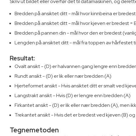
Skriv ut bildet eller overfør det til datamaskinen, og deret
Bredden på ansiktet ditt - mål hvor kinnbeina er bredes
Bredden på ansiktet ditt - mål hvor kjeven er bredest = 
Bredden på pannen din - mål hvor den er bredest (vanl
Lengden på ansiktet ditt - mål fra toppen av hårfestet ti
Resultat:
Ovalt ansikt - (D) er halvannen gang lengre enn bredde
Rundt ansikt - (D) er lik eller nær bredden (A)
Hjerteformet ansikt - Hvis ansiktet ditt er smalt ved kj
Langstrakt ansikt - Hvis (D) er lengre enn bredden (A)
Firkantet ansikt - (D) er lik eller nær bredden (A), men i
Trekantet ansikt - Hvis det er bredest ved kjeven (B) o
Tegnemetoden