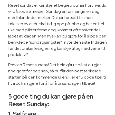
Reset sunday er kanskje et begrep du har hørt hvis du
er på sosiale medier. Søndag er for mange en dag
med blandede følelser. Du har fortsatt fri, men
følelsen av at du skal tidlig opp på jobb og har en hel
uke med plikter foran deg, kommer ofte snikende i
løpet av dagen. Men hva kan du gjøre for å slippe den
beryktede “søndagsangsten”, nyte den siste fridagen
før det braker løs igjen, og kanskje til og med være litt
produktiv?
Prøv en Reset sunday! Det hele går ut på at du gjør
noe godt for deg selv, så du får den best tenkelige
starten på den kommende uken. Her er 5 gode tips, til
hva du kan gjøre for å for å ta søndagen tilbake!
5 gode ting du kan gjøre på en
Reset Sunday:
1. Selfcare