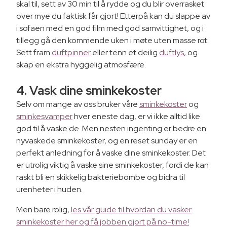
skal til, sett av 30 min til å rydde og du blir overrasket
over mye du faktisk får gjort! Etterpå kan du slappe av
i sofaen med en god film med god samvittighet, og i
tillegg gå den kommende uken i møte uten masse rot.
Sett fram
duftpinner
eller tenn et deilig
duftlys
, og
skap en ekstra hyggelig atmosfære.
4. Vask dine sminkekoster
Selv om mange av oss bruker våre
sminkekoster
og
sminkesvamper
hver eneste dag, er vi ikke alltid like
god til å vaske de. Men nesten ingenting er bedre en
nyvaskede sminkekoster, og en reset sunday er en
perfekt anledning for å vaske dine sminkekoster. Det
er utrolig viktig å vaske sine sminkekoster, fordi de kan
raskt bli en skikkelig bakteriebombe og bidra til
urenheter i huden.
Men bare rolig,
les vår guide til hvordan du vasker
sminkekoster her og få jobben gjort på no-time!