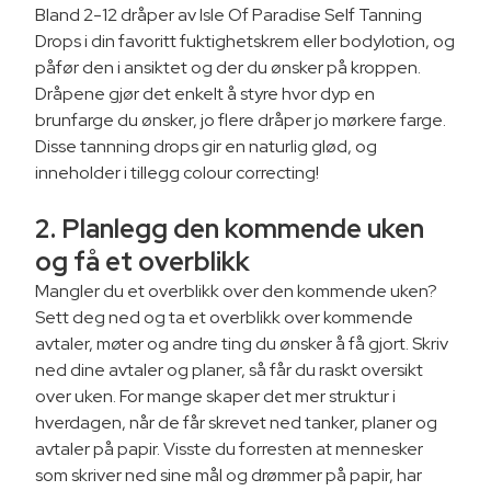
Bland 2-12 dråper av Isle Of Paradise Self Tanning
Drops i din favoritt fuktighetskrem eller bodylotion, og
påfør den i ansiktet og der du ønsker på kroppen.
Dråpene gjør det enkelt å styre hvor dyp en
brunfarge du ønsker, jo flere dråper jo mørkere farge.
Disse tannning drops gir en naturlig glød, og
inneholder i tillegg colour correcting!
2. Planlegg den kommende uken
og få et overblikk
Mangler du et overblikk over den kommende uken?
Sett deg ned og ta et overblikk over kommende
avtaler, møter og andre ting du ønsker å få gjort. Skriv
ned dine avtaler og planer, så får du raskt oversikt
over uken. For mange skaper det mer struktur i
hverdagen, når de får skrevet ned tanker, planer og
avtaler på papir. Visste du forresten at mennesker
som skriver ned sine mål og drømmer på papir, har