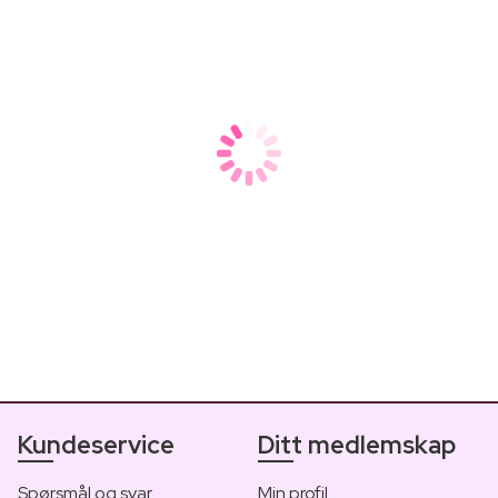
Farmakologens tips: Vinterens b
Forbered deg til vinteren og boost ditt immunforsvar med ko
Kundeservice
Ditt medlemskap
Spørsmål og svar
Min profil