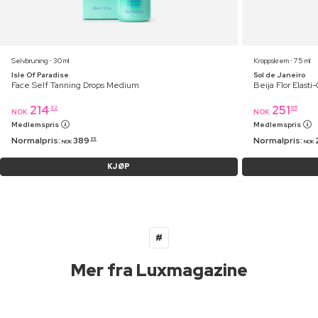
Selvbruning ⋅ 30 ml
Kroppskrem ⋅ 75 ml
Isle Of Paradise
Sol de Janeiro
Face Self Tanning Drops Medium
Beija Flor Elast
214
251
32
95
NOK
NOK
Medlemspris
Medlemspris
Normalpris:
389
Normalpris:
95
NOK
NOK
KJØP
#
Mer fra Luxmagazine