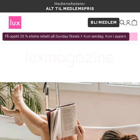
Medlemsfordeler:
ALT TIL MEDLEMSPRIS
BLI MEDLEM
Få opptil 25 % ekstra rabatt på Sunday Steals ⚡ Kun søndag. Kun i appen.