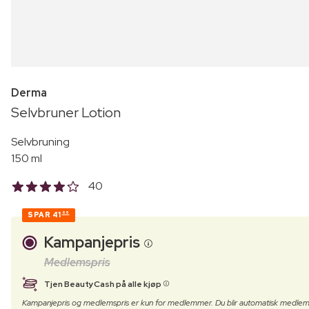
Derma
Selvbruner Lotion
Selvbruning
150 ml
40
SPAR
41
66
Kampanjepris
Medlemspris
Tjen BeautyCash på alle kjøp
Kampanjepris og medlemspris er kun for medlemmer. Du blir automatisk medlem