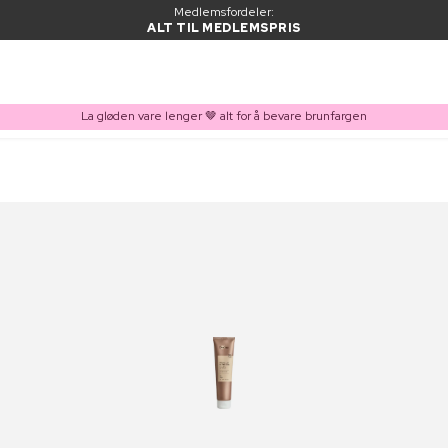
Medlemsfordeler:
ALT TIL MEDLEMSPRIS
La gløden vare lenger 🤎 alt for å bevare brunfargen
VARE LAGT I HANDLEKURVEN
Kjøpes ofte sammen med