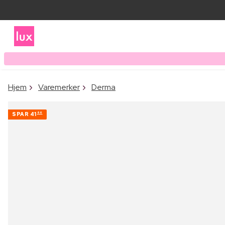
Hjem
Varemerker
Derma
SPAR
41
66