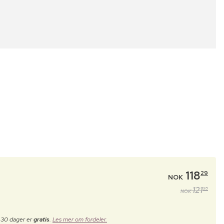
118
29
NOK
121
95
NOK
e 30 dager er
gratis
.
Les mer om fordeler.