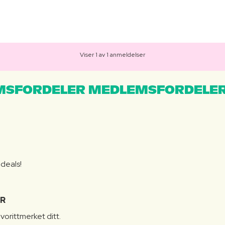
Viser 1 av 1 anmeldelser
MSFORDELER MEDLEMSFORDELER
S
 deals!
R
vorittmerket ditt.