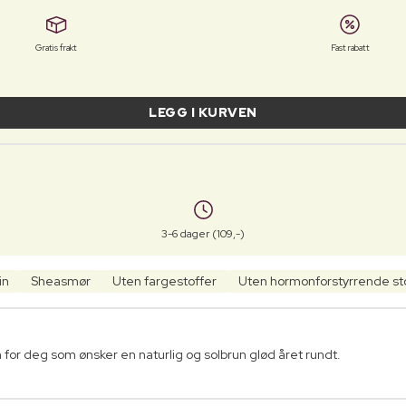
Gratis frakt
Fast rabatt
LEGG I KURVEN
3-6 dager (109,-)
in
Sheasmør
Uten fargestoffer
Uten hormonforstyrrende st
for deg som ønsker en naturlig og solbrun glød året rundt.