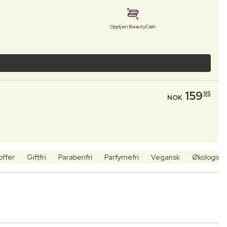
Opptjen BeautyCash
159
95
NOK
offer
Giftfri
Parabenfri
Parfymefri
Vegansk
Økologisk