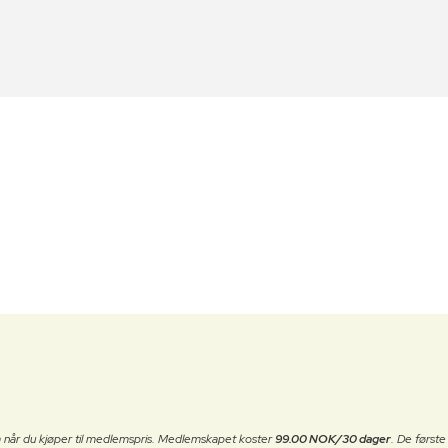
 når du kjøper til medlemspris. Medlemskapet koster
99.00 NOK/30 dager
. De først