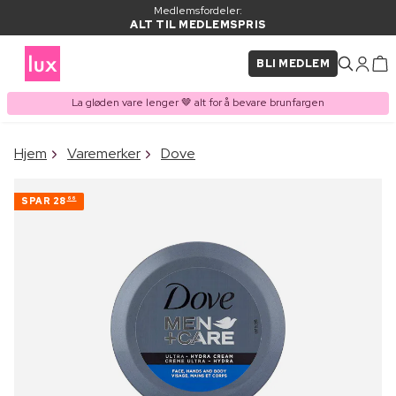
Medlemsfordeler:
ALT TIL MEDLEMSPRIS
BLI MEDLEM
La gløden vare lenger 🤎 alt for å bevare brunfargen
×
Hjem
Varemerker
Dove
VARE LAGT I
Kjøpes ofte sammen med
HANDLEKURVEN
SPAR
28
66