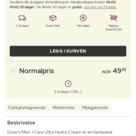
medlem når du kjøper til medlemspris. Medlemskapet koster
99.00
NOK/30 dager
. De første 30 dager er
gratis
.
Les mer om fordeler.
3–6 dager
Gratis frakt
Fast rabatt
Opptjen
BeautyCash
LEGG I KURVEN
Normalpris
49
95
NOK
3-6 dager (109,-)
Fuktighetsgivende
Mellomstor
Mykgjørende
Beskrivelse
Dove's Men +Care Ultra Hydra Cream er en fantastisk