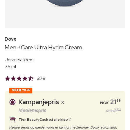
Dove
Men +Care Ultra Hydra Cream
Universalkrem
75 ml
279
SPAR
28
66
Kampanjepris
21
29
NOK
Medlemspris
21
95
NOK
Tjen BeautyCash på alle kjøp
Kampanjepris og medlemspris er kun for medlemmer. Du blir automatisk