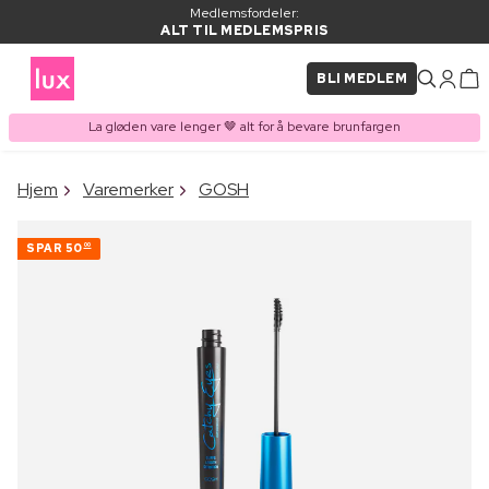
Medlemsfordeler:
ALT TIL MEDLEMSPRIS
BLI MEDLEM
La gløden vare lenger 🤎 alt for å bevare brunfargen
×
Hjem
Varemerker
GOSH
VARE LAGT I
Kjøpes ofte sammen med
HANDLEKURVEN
SPAR
50
00