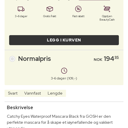
3–6 dager
Gratis frakt
Fast rabatt
Opptjen
BeautyCash
LEGG I KURVEN
Normalpris
194
95
NOK
3-6 dager (109,-)
Svart
Vannfast
Lengde
Beskrivelse
Catchy Eyes Waterproof Mascara Black fra GOSH er den
perfekte mascara for å skape et iøynefallende og vakkert