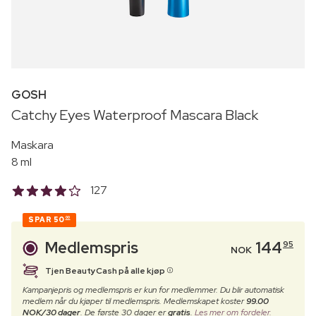
GOSH
Catchy Eyes Waterproof Mascara Black
Maskara
8 ml
127
SPAR
50
00
Medlemspris
144
95
NOK
Tjen BeautyCash på alle kjøp
Kampanjepris og medlemspris er kun for medlemmer. Du blir automatisk
medlem når du kjøper til medlemspris. Medlemskapet koster
99.00
NOK/30 dager
. De første 30 dager er
gratis
.
Les mer om fordeler.