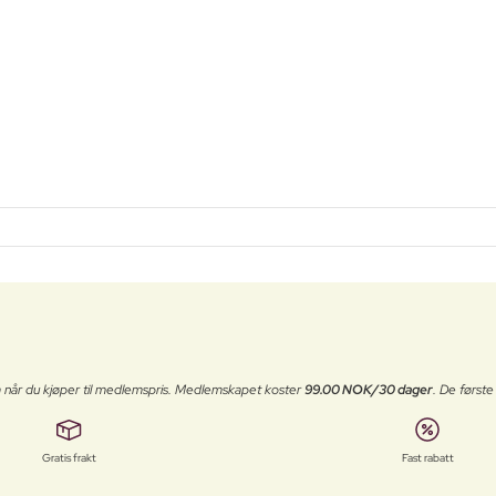
 når du kjøper til medlemspris. Medlemskapet koster
99.00 NOK/30 dager
. De først
Gratis frakt
Fast rabatt