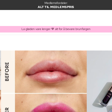
Medlemsfordeler:
ALT TIL MEDLEMSPRIS
La gløden vare lenger 🤎 alt for å bevare brunfargen
VARE LAGT I HANDLEKURVEN
Kjøpes ofte sammen med