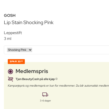
GOSH
Lip Stain Shocking Pink
Leppestift
3 ml
SPAR
30
00
Medlemspris
Tjen BeautyCash på alle kjøp
Kampanjepris og medlemspris er kun for medlemmer. Du blir automatisk medlem
3–6 dager