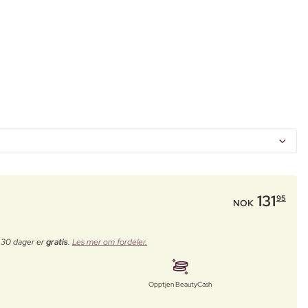
131
95
NOK
e 30 dager er
gratis
.
Les mer om fordeler.
Opptjen BeautyCash