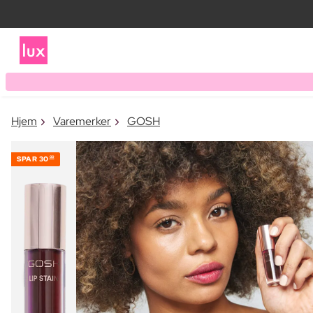
Hjem
Varemerker
GOSH
SPAR
30
00