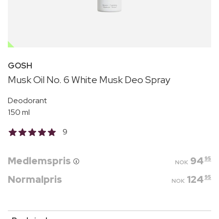
OUTLET
GOSH
Musk Oil No. 6 White Musk Deo Spray
Deodorant
150 ml
9
Medlemspris
94
95
NOK
Normalpris
124
95
NOK