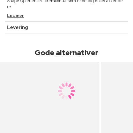
Shape Up er en lett kremkontur som er veldig enkel å blende
ut.
Les mer
Levering
Gode alternativer