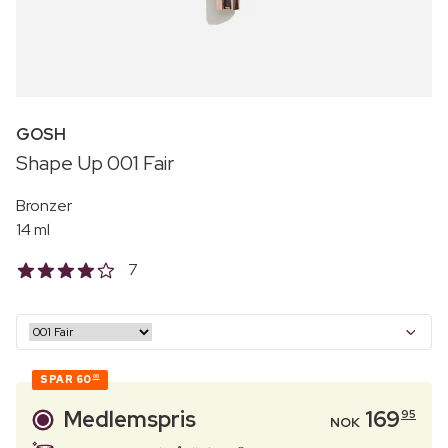
GOSH
Shape Up 001 Fair
Bronzer
14 ml
7
SPAR
60
00
Medlemspris
169
95
NOK