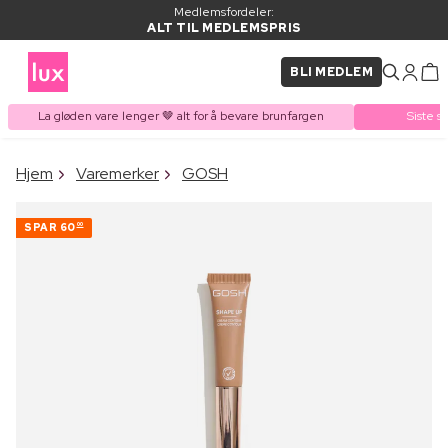
Medlemsfordeler:
ALT TIL MEDLEMSPRIS
BLI MEDLEM
La gløden vare lenger 🤎 alt for å bevare brunfargen
Siste s
×
Hjem
Varemerker
GOSH
VARE LAGT I
Kjøpes ofte sammen med
HANDLEKURVEN
SPAR
60
00