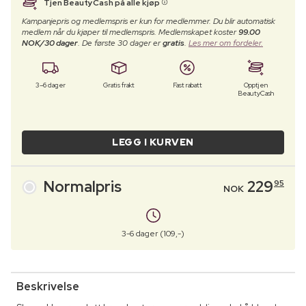
Tjen BeautyCash på alle kjøp
Kampanjepris og medlemspris er kun for medlemmer. Du blir automatisk
medlem når du kjøper til medlemspris. Medlemskapet koster
99.00
NOK/30 dager
. De første 30 dager er
gratis
.
Les mer om fordeler.
3–6 dager
Gratis frakt
Fast rabatt
Opptjen
BeautyCash
LEGG I KURVEN
Normalpris
229
95
NOK
3-6 dager (109,-)
Beskrivelse