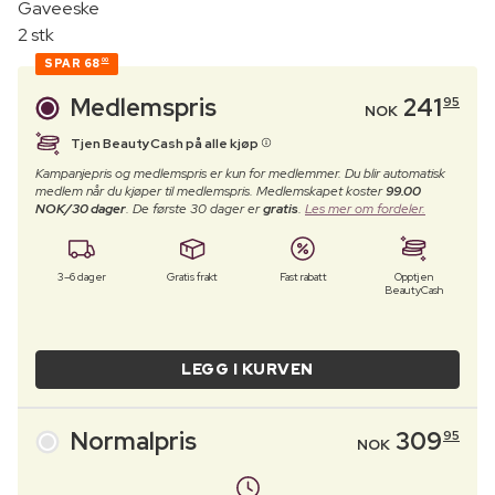
Gaveeske
2 stk
SPAR
68
00
Medlemspris
241
95
NOK
Tjen BeautyCash på alle kjøp
Kampanjepris og medlemspris er kun for medlemmer. Du blir automatisk
medlem når du kjøper til medlemspris. Medlemskapet koster
99.00
NOK/30 dager
. De første 30 dager er
gratis
.
Les mer om fordeler.
3–6 dager
Gratis frakt
Fast rabatt
Opptjen
BeautyCash
LEGG I KURVEN
Normalpris
309
95
NOK