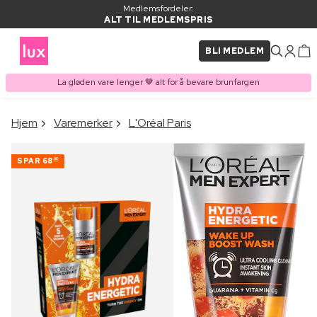
Medlemsfordeler:
ALT TIL MEDLEMSPRIS
BLI MEDLEM
La gløden vare lenger 🤎 alt for å bevare brunfargen
×
Hjem
Varemerker
L'Oréal Paris
VARE LAGT I
Kjøpes ofte sammen med
HANDLEKURVEN
SPAR
68
00