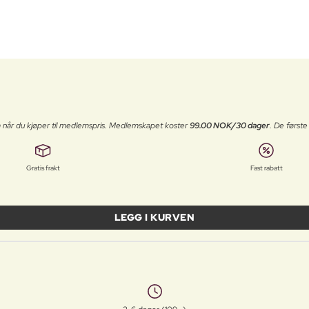
 når du kjøper til medlemspris. Medlemskapet koster
99.00 NOK/30 dager
. De først
Gratis frakt
Fast rabatt
LEGG I KURVEN