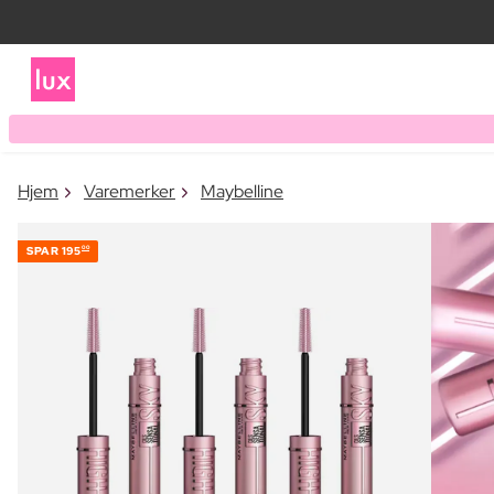
Hjem
Varemerker
Maybelline
SPAR
195
00