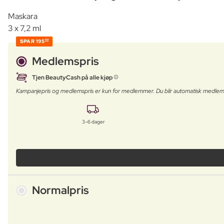
Maskara
3 x 7,2 ml
SPAR
195
00
Medlemspris
Tjen BeautyCash på alle kjøp
Kampanjepris og medlemspris er kun for medlemmer. Du blir automatisk medlem
3–6 dager
Normalpris