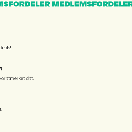
MSFORDELER MEDLEMSFORDELER
deals!
R
orittmerket ditt.
g.