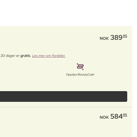
389
95
NOK
e 30 dager er
gratis
.
Les mer om fordeler.
Opptjen BeautyCash
584
95
NOK