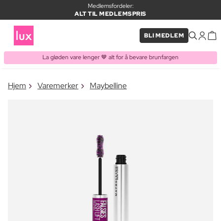
Medlemsfordeler:
ALT TIL MEDLEMSPRIS
BLI MEDLEM
La gløden vare lenger 🤎 alt for å bevare brunfargen
×
Hjem
Varemerker
Maybelline
VARE LAGT I HANDLEKURVEN
Kjøpes ofte sammen med