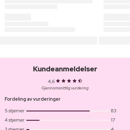
Kundeanmeldelser
4,6
Gjennomsnittlig vurdering
Fordeling av vurderinger
5 stjerner
83
4 stjerner
17
3 stjerner
4