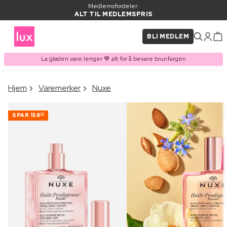
Medlemsfordeler:
ALT TIL MEDLEMSPRIS
BLI MEDLEM
La gløden vare lenger 🤎 alt for å bevare brunfargen
×
Hjem
Varemerker
Nuxe
VARE LAGT I
Kjøpes ofte sammen med
HANDLEKURVEN
SPAR
158
00