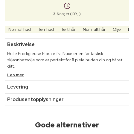
3-6 dager (109,-)
Normal hud
Tørr hud
Tørt hår
Normalt hår
Olje
Dy
Beskrivelse
Huile Prodigieuse Florale fra Nuxe er en fantastisk
skjønnhetsolje som er perfekt for å pleie huden din og håret
ditt.
Les mer
Levering
Produsentopplysninger
Gode alternativer