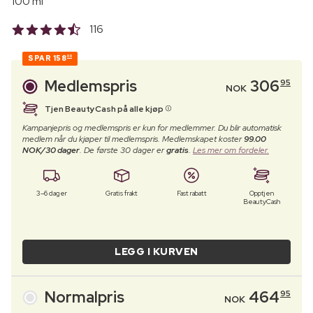
100 ml
116
SPAR
158
00
Medlemspris
306
95
NOK
Tjen BeautyCash på alle kjøp
Kampanjepris og medlemspris er kun for medlemmer. Du blir automatisk
medlem når du kjøper til medlemspris. Medlemskapet koster
99.00
NOK/30 dager
. De første 30 dager er
gratis
.
Les mer om fordeler.
3–6 dager
Gratis frakt
Fast rabatt
Opptjen
BeautyCash
LEGG I KURVEN
Normalpris
464
95
NOK