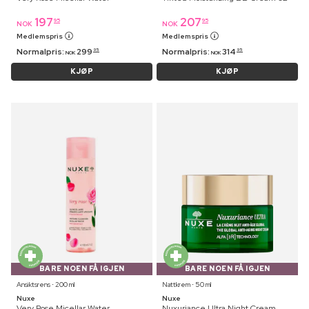
197
207
95
95
NOK
NOK
Medlemspris
Medlemspris
Normalpris:
299
Normalpris:
314
95
95
NOK
NOK
KJØP
KJØP
BARE NOEN FÅ IGJEN
BARE NOEN FÅ IGJEN
Ansiktsrens ⋅ 200 ml
Nattkrem ⋅ 50 ml
Nuxe
Nuxe
Very Rose Micellar Water
Nuxuriance Ultra Night Cream