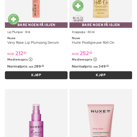
BARE NOEN FÅ IGJEN
BARE NOEN FÅ IGJEN
Lip Plumper ⋅ 8 ml
Kroppsolje ⋅ 60 ml
Nuxe
Nuxe
Very Rose Lip Plumping Serum
Huile Prodigieuse Roll On
212
252
95
95
NOK
NOK
Medlemspris
Medlemspris
Normalpris:
289
Normalpris:
349
95
95
NOK
NOK
KJØP
KJØP