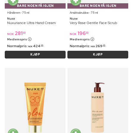
BARE NOEN FÅ IGJEN
BARE NOEN FÅ IGJEN
Håndkrem ⋅ 75 ml
Ansiktsskrubbe ⋅ 75 ml
Nuxe
Nuxe
Nuxuriance Ultra Hand Cream
Very Rose Gentle Face Scrub
281
196
95
95
NOK
NOK
Medlemspris
Medlemspris
Normalpris:
424
Normalpris:
269
95
95
NOK
NOK
KJØP
KJØP