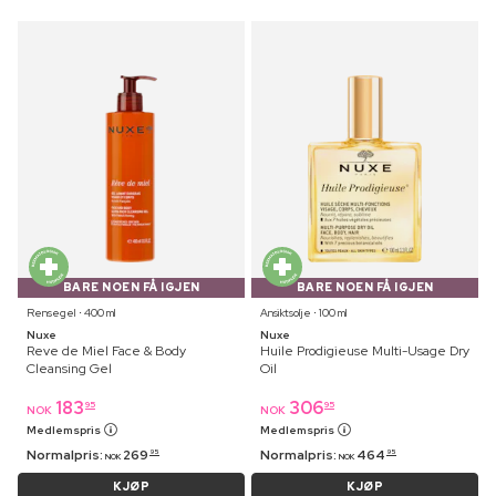
BARE NOEN FÅ IGJEN
BARE NOEN FÅ IGJEN
Rensegel ⋅ 400 ml
Ansiktsolje ⋅ 100 ml
Nuxe
Nuxe
Reve de Miel Face & Body
Huile Prodigieuse Multi-Usage Dry
Cleansing Gel
Oil
183
306
95
95
NOK
NOK
Medlemspris
Medlemspris
Normalpris:
269
Normalpris:
464
95
95
NOK
NOK
KJØP
KJØP