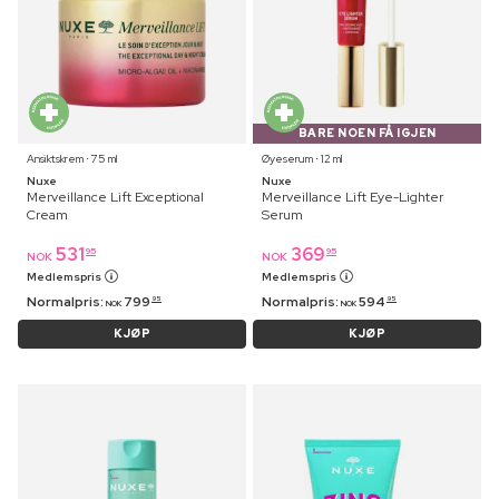
BARE NOEN FÅ IGJEN
Ansiktskrem ⋅ 75 ml
Øyeserum ⋅ 12 ml
Nuxe
Nuxe
Merveillance Lift Exceptional
Merveillance Lift Eye-Lighter
Cream
Serum
531
369
95
95
NOK
NOK
Medlemspris
Medlemspris
Normalpris:
799
Normalpris:
594
95
95
NOK
NOK
KJØP
KJØP