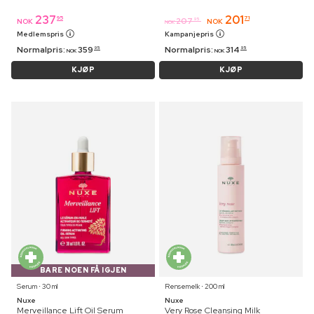
237
201
95
71
207
95
NOK
NOK
NOK
Medlemspris
Kampanjepris
Normalpris:
359
Normalpris:
314
95
95
NOK
NOK
KJØP
KJØP
BARE NOEN FÅ IGJEN
Serum ⋅ 30 ml
Rensemelk ⋅ 200 ml
Nuxe
Nuxe
Merveillance Lift Oil Serum
Very Rose Cleansing Milk