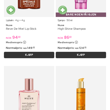
BARE NOEN FÅ IGJEN
Lipbalm ⋅ 4 g + 4 g
Sjampo ⋅ 50 ml
Nuxe
Nuxe
Reve De Miel Lip Stick
High Shine Shampoo
94
86
95
95
NOK
NOK
Medlemspris
Medlemspris
Normalpris:
149
Normalpris:
124
95
95
NOK
NOK
KJØP
KJØP