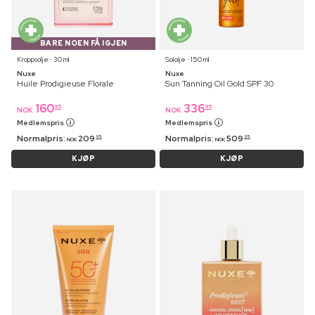
BARE NOEN FÅ IGJEN
Kroppsolje ⋅ 30 ml
Sololje ⋅ 150 ml
Nuxe
Nuxe
Huile Prodigieuse Florale
Sun Tanning Oil Gold SPF 30
160
336
95
95
NOK
NOK
Medlemspris
Medlemspris
Normalpris:
209
Normalpris:
509
95
95
NOK
NOK
KJØP
KJØP