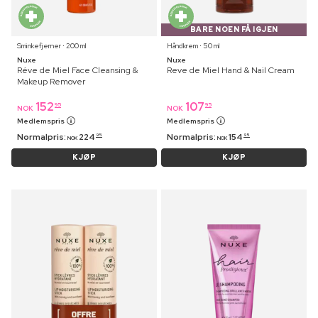
BARE NOEN FÅ IGJEN
Sminkefjerner ⋅ 200 ml
Håndkrem ⋅ 50 ml
Nuxe
Nuxe
Réve de Miel Face Cleansing &
Reve de Miel Hand & Nail Cream
Makeup Remover
152
107
95
95
NOK
NOK
Medlemspris
Medlemspris
Normalpris:
224
Normalpris:
154
95
95
NOK
NOK
KJØP
KJØP