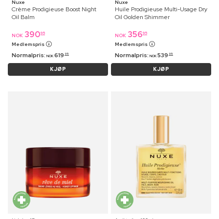
Nuxe
Nuxe
Crème Prodigieuse Boost Night
Huile Prodigieuse Multi-Usage Dry
Oil Balm
Oil Golden Shimmer
390
356
95
95
NOK
NOK
Medlemspris
Medlemspris
Normalpris:
619
Normalpris:
539
95
95
NOK
NOK
KJØP
KJØP