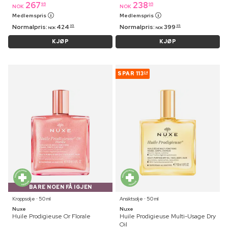
267
238
95
95
NOK
NOK
Medlemspris
Medlemspris
Normalpris:
424
Normalpris:
399
95
95
NOK
NOK
KJØP
KJØP
SPAR
113
24
BARE NOEN FÅ IGJEN
Kroppsolje ⋅ 50 ml
Ansiktsolje ⋅ 50 ml
Nuxe
Nuxe
Huile Prodigieuse Or Florale
Huile Prodigieuse Multi-Usage Dry
Oil