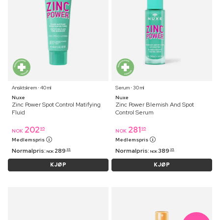
Ansiktskrem ⋅ 40 ml
Serum ⋅ 30 ml
Nuxe
Nuxe
Zinc Power Spot Control Matifying
Zinc Power Blemish And Spot
Fluid
Control Serum
202
281
95
95
NOK
NOK
Medlemspris
Medlemspris
Normalpris:
289
Normalpris:
389
95
95
NOK
NOK
KJØP
KJØP