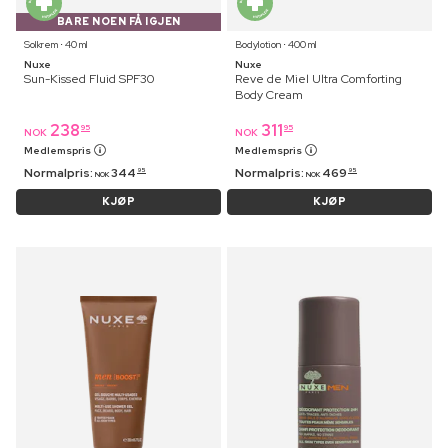
BARE NOEN FÅ IGJEN
Solkrem ⋅ 40 ml
Bodylotion ⋅ 400 ml
Nuxe
Nuxe
Sun-Kissed Fluid SPF30
Reve de Miel Ultra Comforting
Body Cream
238
311
95
95
NOK
NOK
Medlemspris
Medlemspris
Normalpris:
344
Normalpris:
469
95
95
NOK
NOK
KJØP
KJØP