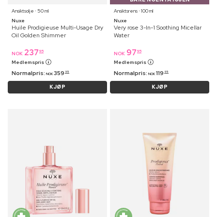
Ansiktsolje ⋅ 50 ml
Ansiktsrens ⋅ 100 ml
Nuxe
Nuxe
Huile Prodigieuse Multi-Usage Dry
Very rose 3-In-1 Soothing Micellar
Oil Golden Shimmer
Water
237
97
95
95
NOK
NOK
Medlemspris
Medlemspris
Normalpris:
359
Normalpris:
119
95
95
NOK
NOK
KJØP
KJØP