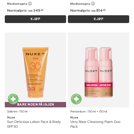
Medlemspris
Medlemspris
Normalpris:
349
Normalpris:
814
95
95
NOK
NOK
KJØP
KJØP
BARE NOEN FÅ IGJEN
Solkrem ⋅ 150 ml
Renseskum ⋅ 150 ml + 150 ml
Nuxe
Nuxe
Sun Delicious Lotion Face & Body
Very Rose Cleansing Foam Duo
SPF30
Pack