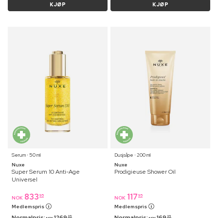
KJØP
KJØP
Serum ⋅ 50 ml
Dusjsåpe ⋅ 200 ml
Nuxe
Nuxe
Super Serum 10 Anti-Age
Prodigieuse Shower Oil
Universel
833
117
95
95
NOK
NOK
Medlemspris
Medlemspris
Normalpris:
1269
Normalpris:
169
95
95