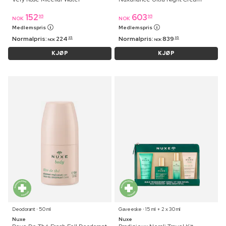
152
603
95
95
NOK
NOK
Medlemspris
Medlemspris
Normalpris:
224
Normalpris:
839
95
95
NOK
NOK
KJØP
KJØP
Deodorant ⋅ 50 ml
Gaveeske ⋅ 15 ml + 2 x 30 ml
Nuxe
Nuxe