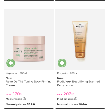
Kroppskrem ⋅ 200 ml
Bodylotion ⋅ 200 ml
Nuxe
Nuxe
Reve De Thé Toning Body Firming
Prodigieux Beautifying Scented
Cream
Body Lotion
370
207
95
95
NOK
NOK
Medlemspris
Medlemspris
Normalpris:
559
Normalpris:
284
95
95
NOK
NOK