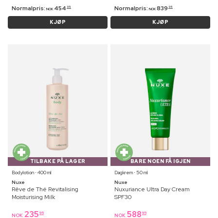
Normalpris:
454
Normalpris:
839
95
95
NOK
NOK
KJØP
KJØP
TILBAKE PÅ LAGER
BARE NOEN FÅ IGJEN
Bodylotion ⋅ 400 ml
Dagkrem ⋅ 50 ml
Nuxe
Nuxe
Rêve de Thé Revitalising
Nuxuriance Ultra Day Cream
Moisturising Milk
SPF30
235
588
95
95
NOK
NOK