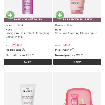
BARE NOEN FÅ IGJEN
BARE NOEN FÅ IGJEN
Leave-In ⋅ 100 ml
Rensegel ⋅ 150 ml
Nuxe
Nuxe
Prodigieux Hair Instant Detangling
Very Rose Soothing Cleansing Gel
Leave-in Milk
254
168
95
95
NOK
NOK
Medlemspris
Medlemspris
Normalpris:
299
Normalpris:
229
95
95
NOK
NOK
KJØP
KJØP