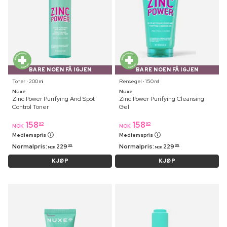
BARE NOEN FÅ IGJEN
BARE NOEN FÅ IGJEN
Toner ⋅ 200 ml
Rensegel ⋅ 150 ml
Nuxe
Nuxe
Zinc Power Purifying And Spot
Zinc Power Purifying Cleansing
Control Toner
Gel
158
158
95
95
NOK
NOK
Medlemspris
Medlemspris
Normalpris:
229
Normalpris:
229
95
95
NOK
NOK
KJØP
KJØP