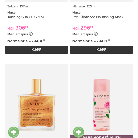
Solkrem ⋅ 150 ml
Hårmaske ⋅ 125 ml
Nuxe
Nuxe
Tanning Sun Oil SPF50
Pre-Shampoo Nourishing Mask
306
296
95
95
NOK
NOK
Medlemspris
Medlemspris
Normalpris:
464
Normalpris:
409
95
95
NOK
NOK
KJØP
KJØP
BARE NOEN FÅ IGJEN