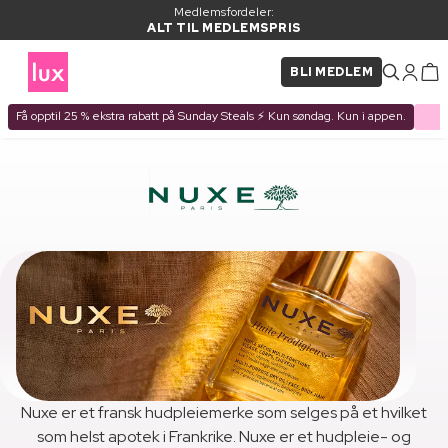
Medlemsfordeler:
ALT TIL MEDLEMSPRIS
BLI MEDLEM
Få opptil 25 % ekstra rabatt på Sunday Steals ⚡ Kun søndag. Kun i appen.
Nuxe er et fransk hudpleiemerke som selges på et hvilket
som helst apotek i Frankrike. Nuxe er et hudpleie- og