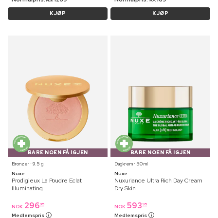
NOK
NOK
KJØP
KJØP
BARE NOEN FÅ IGJEN
BARE NOEN FÅ IGJEN
Bronzer ⋅ 9.5 g
Dagkrem ⋅ 50 ml
Nuxe
Nuxe
Prodigieux La Poudre Eclat
Nuxuriance Ultra Rich Day Cream
Illuminating
Dry Skin
296
593
95
95
NOK
NOK
Medlemspris
Medlemspris