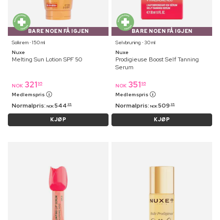
BARE NOEN FÅ IGJEN
BARE NOEN FÅ IGJEN
Solkrem ⋅ 150 ml
Selvbruning ⋅ 30 ml
Nuxe
Nuxe
Melting Sun Lotion SPF 50
Prodigieuse Boost Self Tanning
Serum
321
351
95
95
NOK
NOK
Medlemspris
Medlemspris
Normalpris:
544
Normalpris:
509
95
95
NOK
NOK
KJØP
KJØP