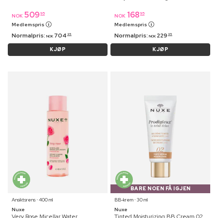
509
168
95
95
NOK
NOK
Medlemspris
Medlemspris
Normalpris:
704
Normalpris:
229
95
95
NOK
NOK
KJØP
KJØP
BARE NOEN FÅ IGJEN
Ansiktsrens ⋅ 400 ml
BB-krem ⋅ 30 ml
Nuxe
Nuxe
Very Rose Micellar Water
Tinted Moisturizing BB Cream 02