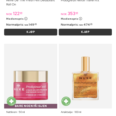
Reve De Thé Fresh Fell Deodorant
Prodigieux Neroli Travel Kit
Roll On
122
353
95
95
NOK
NOK
Medlemspris
Medlemspris
Normalpris:
149
Normalpris:
474
95
95
NOK
NOK
KJØP
KJØP
BARE NOEN FÅ IGJEN
Nattkrem ⋅ 50 ml
Ansiktsolje ⋅ 100 ml