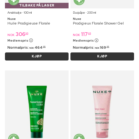
TILBAKE PÅ LAGER
Ansiktsolje ⋅ 100 ml
Dusjsåpe ⋅ 200 ml
Nuxe
Nuxe
Huile Prodigieuse Florale
Prodigieux Florale Shower Gel
306
117
95
95
NOK
NOK
Medlemspris
Medlemspris
Normalpris:
464
Normalpris:
169
95
95
NOK
NOK
KJØP
KJØP