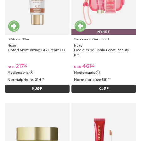
NYHET
BB-krem ⋅ 30 ml
Gaveeske ⋅ 50 ml + 30 ml
Nuxe
Nuxe
Tinted Moisturizing BB Cream 03
Prodigieuse Hyalu Boost Beauty
Kit
217
461
95
95
NOK
NOK
Medlemspris
Medlemspris
Normalpris:
314
Normalpris:
681
95
95
NOK
NOK
KJØP
KJØP