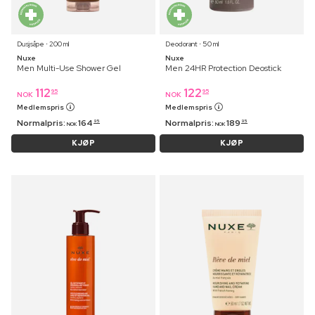
Dusjsåpe ⋅ 200 ml
Deodorant ⋅ 50 ml
Nuxe
Nuxe
Men Multi-Use Shower Gel
Men 24HR Protection Deostick
112
122
95
95
NOK
NOK
Medlemspris
Medlemspris
Normalpris:
164
Normalpris:
189
95
95
NOK
NOK
KJØP
KJØP