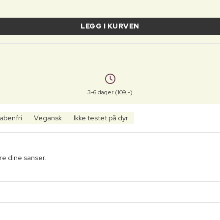
LEGG I KURVEN
3-6 dager (109,-)
abenfri
Vegansk
Ikke testet på dyr
øre dine sanser.