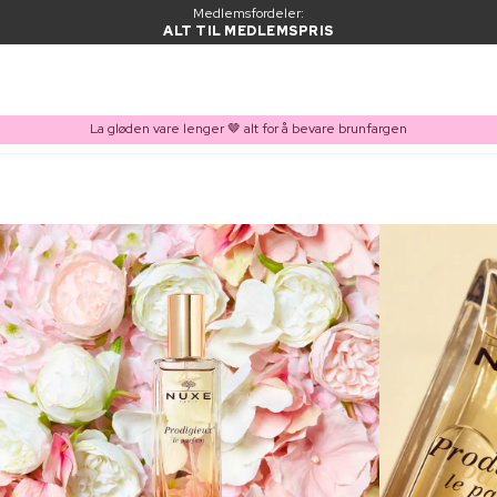
Medlemsfordeler:
ALT TIL MEDLEMSPRIS
La gløden vare lenger 🤎 alt for å bevare brunfargen
VARE LAGT I HANDLEKURVEN
Kjøpes ofte sammen med