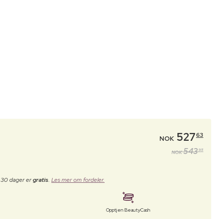
527
63
NOK
543
95
NOK
e 30 dager er
gratis
.
Les mer om fordeler.
Opptjen BeautyCash