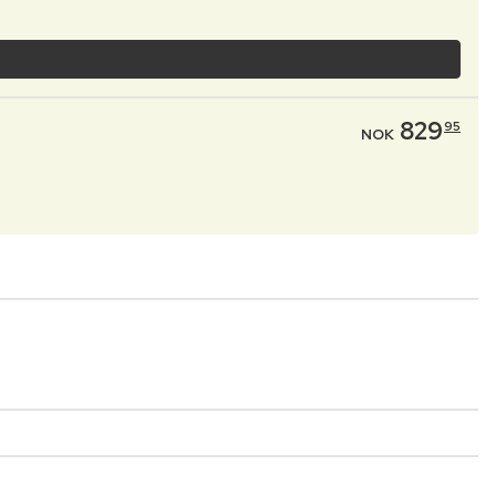
829
95
NOK