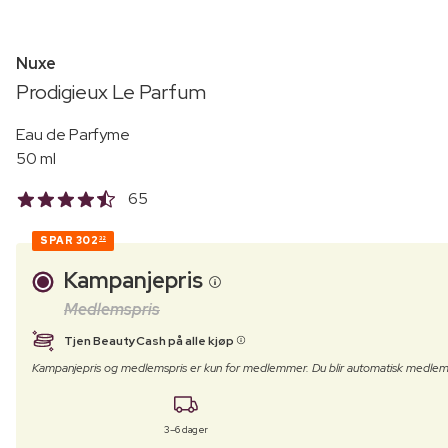
Nuxe
Prodigieux Le Parfum
Eau de Parfyme
50 ml
65
SPAR
302
32
Kampanjepris
Medlemspris
Tjen BeautyCash på alle kjøp
Kampanjepris og medlemspris er kun for medlemmer. Du blir automatisk medlem
3–6 dager