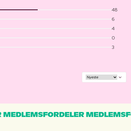
48
6
4
0
3
 MEDLEMSFORDELER MEDLEMSF