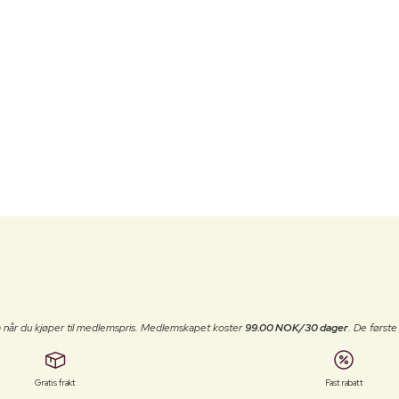
 når du kjøper til medlemspris. Medlemskapet koster
99.00 NOK/30 dager
. De først
Gratis frakt
Fast rabatt