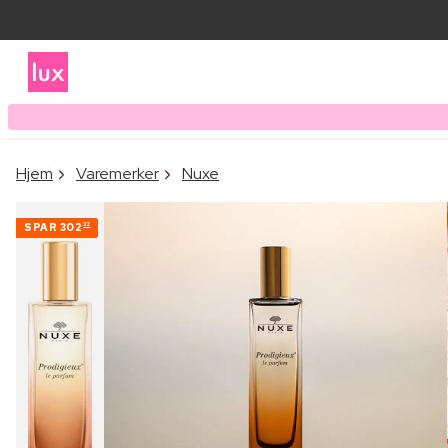
Hjem
Varemerker
Nuxe
SPAR
302
32