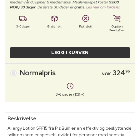
medlem når du kjøper til medlemspris. Medlemskapet koster
99.00
NOK/30 dager
. De første 30 dager er
gratis
.
Les mer om fordeler.
3–6 dager
Gratis frakt
Fast rabatt
Opptjen
BeautyCash
LEGG I KURVEN
Normalpris
324
95
NOK
3-6 dager (109,-)
Beskrivelse
Allergy Lotion SPF15 fra Piz Buin er en effektiv og beskyttende
solkrem som er spesielt utviklet for personer med sensitiv