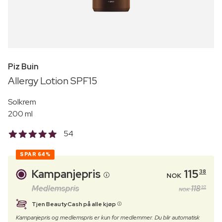
Piz Buin
Allergy Lotion SPF15
Solkrem
200 ml
54
SPAR
64%
Kampanjepris
115
38
NOK
Medlemspris
118
95
NOK
Tjen BeautyCash på alle kjøp
Kampanjepris og medlemspris er kun for medlemmer. Du blir automatisk