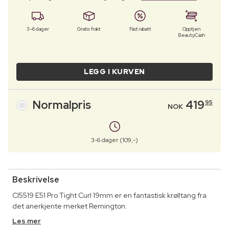
3–6 dager
Gratis frakt
Fast rabatt
Opptjen
BeautyCash
LEGG I KURVEN
Normalpris
419
95
NOK
3-6 dager (109,-)
Beskrivelse
CI5519 E51 Pro Tight Curl 19mm er en fantastisk krølltang fra
det anerkjente merket Remington.
Les mer