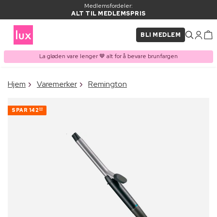
Medlemsfordeler:
ALT TIL MEDLEMSPRIS
BLI MEDLEM
La gløden vare lenger 🤎 alt for å bevare brunfargen
×
Hjem
Varemerker
Remington
VARE LAGT I
Kjøpes ofte sammen med
HANDLEKURVEN
SPAR
142
00