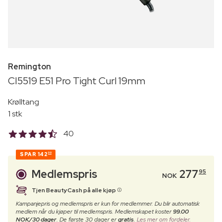
Remington
CI5519 E51 Pro Tight Curl 19mm
Krølltang
1 stk
40
SPAR
142
00
Medlemspris
277
95
NOK
Tjen BeautyCash på alle kjøp
Kampanjepris og medlemspris er kun for medlemmer. Du blir automatisk
medlem når du kjøper til medlemspris. Medlemskapet koster
99.00
NOK/30 dager
. De første 30 dager er
gratis
.
Les mer om fordeler.