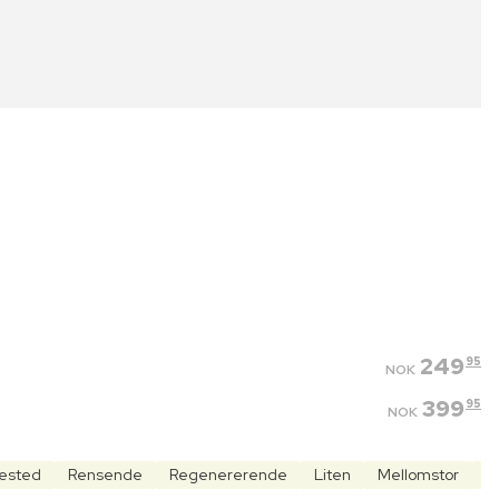
249
95
NOK
399
95
NOK
tested
Rensende
Regenererende
Liten
Mellomstor
M