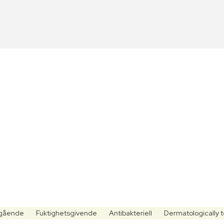
gående
Fuktighetsgivende
Antibakteriell
Dermatologically 