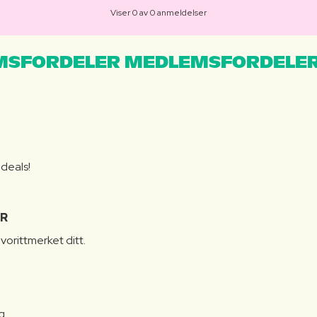
Viser 0 av 0 anmeldelser
MSFORDELER MEDLEMSFORDELER
S
 deals!
R
vorittmerket ditt.
g.