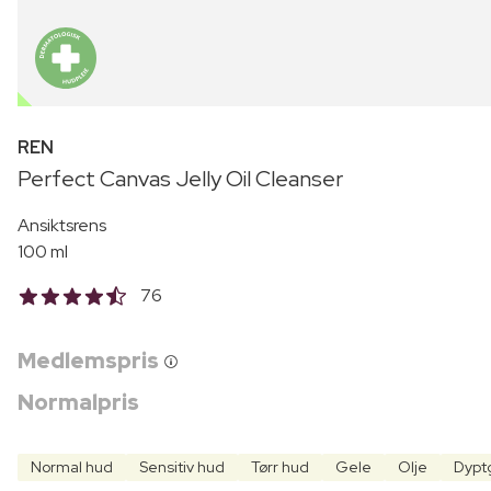
OUTLET
REN
Perfect Canvas Jelly Oil Cleanser
Ansiktsrens
100 ml
76
Medlemspris
Normalpris
Normal hud
Sensitiv hud
Tørr hud
Gele
Olje
Dypt