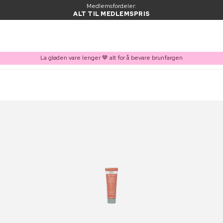
Medlemsfordeler:
ALT TIL MEDLEMSPRIS
La gløden vare lenger 🤎 alt for å bevare brunfargen
VARE LAGT I HANDLEKURVEN
Kjøpes ofte sammen med