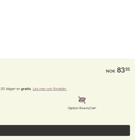
83
95
NOK
e 30 dager er
gratis
.
Les mer om fordeler.
Opptjen BeautyCash