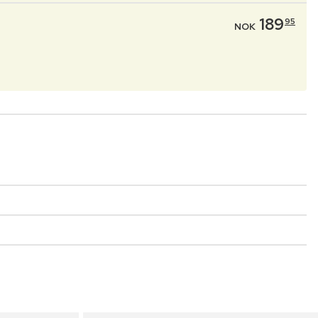
189
95
NOK