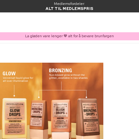
Medlemsfordeler:
ALT TIL MEDLEMSPRIS
La gløden vare lenger 🤎 alt for å bevare brunfargen
VARE LAGT I HANDLEKURVEN
Kjøpes ofte sammen med