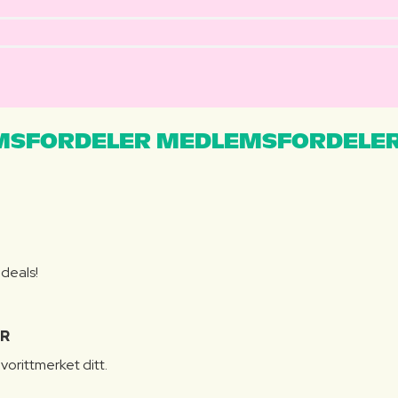
MSFORDELER MEDLEMSFORDELER
S
 deals!
R
vorittmerket ditt.