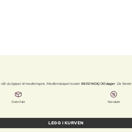
 når du kjøper til medlemspris. Medlemskapet koster
99.00 NOK/30 dager
. De først
Gratis frakt
Fast rabatt
LEGG I KURVEN