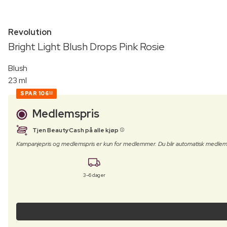
Revolution
Bright Light Blush Drops Pink Rosie
Blush
23 ml
SPAR
106
00
Medlemspris
Tjen BeautyCash på alle kjøp
Kampanjepris og medlemspris er kun for medlemmer. Du blir automatisk medlem
3–6 dager