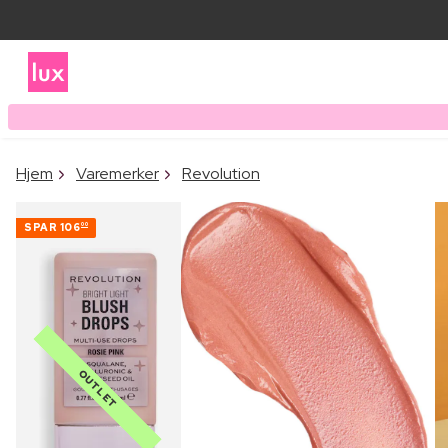
Hjem
Varemerker
Revolution
SPAR
106
00
OUTLET