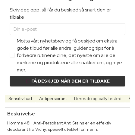
Skriv deg opp, så får du beskjed så snart den er
tilbake
Motta vårt nyhetsbrev og få beskjed om ekstra
gode tilbud før alle andre, guider og tips for å
forbedre rutinene dine, det nyeste om alle de
merkene og produktene alle snakker om, og mye
mer.
FÅ BESKJED NÅR DEN ER TILBAKE
Sensitiv hud
Antiperspirant
Dermatologically tested
Alk
Beskrivelse
Homme 48H Anti-Perspirant Anti Stains er en effektiv
deodorant fra Vichy, spesielt utviklet for menn.