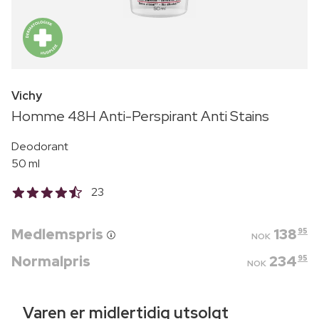
Vichy
Homme 48H Anti-Perspirant Anti Stains
Deodorant
50 ml
23
Medlemspris
138
95
NOK
Normalpris
234
95
NOK
Varen er midlertidig utsolgt