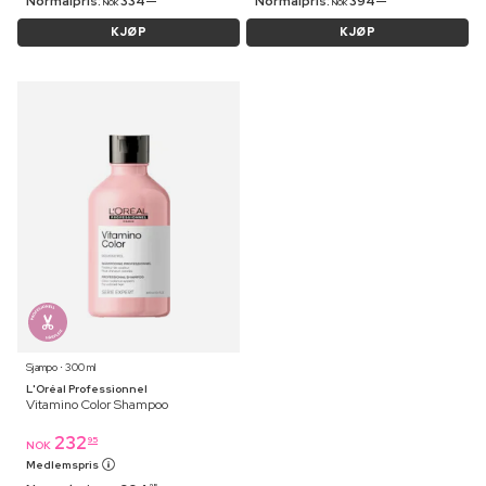
Normalpris:
334
Normalpris:
394
NOK
NOK
KJØP
KJØP
Sjampo ⋅ 300 ml
L'Oréal Professionnel
Vitamino Color Shampoo
232
95
NOK
Medlemspris
95