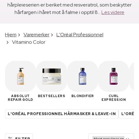
hårpleieserien er beriket med resveratrol, som beskytter
hårfargen i håret mot å falme i opptil 8...
Les videre
Hjem
Varemerker
L'Oréal Professionnel
Vitamino Color
ABSOLUT
BESTSELLERS
BLONDIFIER
CURL
M
REPAIR GOLD
EXPRESSION
L'ORÉAL PROFESSIONNEL HÅRMASKER & LEAVE-IN
L'ORÉA
FILTER