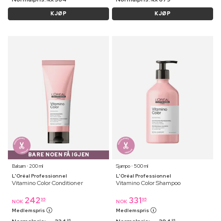
NOK
NOK
KJØP
KJØP
BARE NOEN FÅ IGJEN
Balsam ⋅ 200 ml
Sjampo ⋅ 500 ml
L'Oréal Professionnel
L'Oréal Professionnel
Vitamino Color Conditioner
Vitamino Color Shampoo
242
331
95
95
NOK
NOK
Medlemspris
Medlemspris
95
95