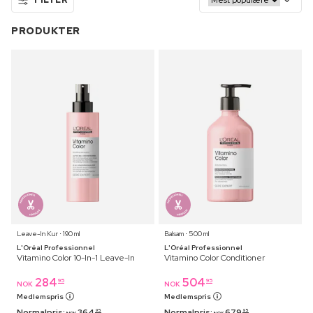
PRODUKTER
Leave-In Kur ⋅ 190 ml
Balsam ⋅ 500 ml
L'Oréal Professionnel
L'Oréal Professionnel
Vitamino Color 10-In-1 Leave-In
Vitamino Color Conditioner
284
504
95
95
NOK
NOK
Medlemspris
Medlemspris
Normalpris:
364
Normalpris:
679
95
95