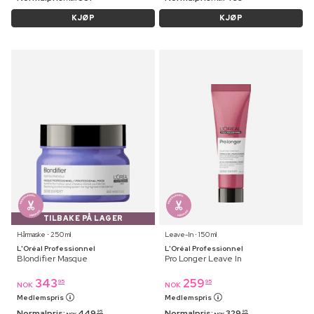
KJØP
KJØP
TILBAKE PÅ LAGER
Hårmaske ⋅ 250 ml
Leave-In ⋅ 150 ml
L'Oréal Professionnel
L'Oréal Professionnel
Blondifier Masque
Pro Longer Leave In
343
259
95
95
NOK
NOK
Medlemspris
Medlemspris
Normalpris:
449
Normalpris:
329
95
95