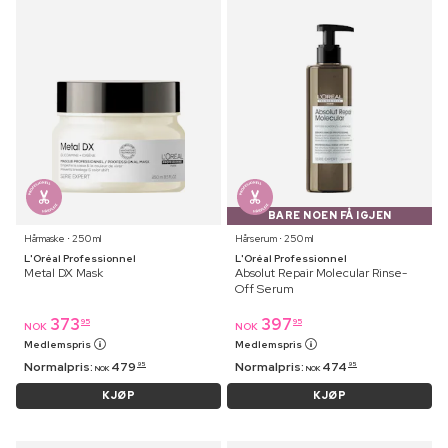
BARE NOEN FÅ IGJEN
Hårmaske ⋅ 250 ml
Hårserum ⋅ 250 ml
L'Oréal Professionnel
L'Oréal Professionnel
Metal DX Mask
Absolut Repair Molecular Rinse-
Off Serum
373
397
95
95
NOK
NOK
Medlemspris
Medlemspris
Normalpris:
479
Normalpris:
474
95
95
NOK
NOK
KJØP
KJØP