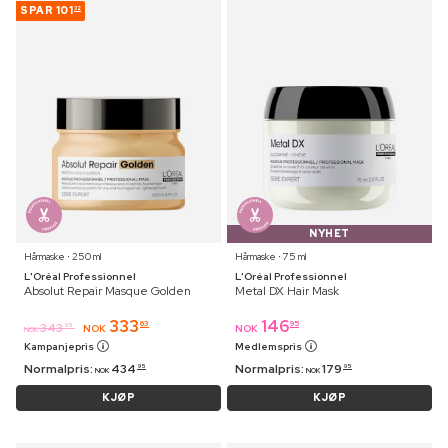
SPAR
101
32
NYHET
Hårmaske ⋅ 250 ml
Hårmaske ⋅ 75 ml
L'Oréal Professionnel
L'Oréal Professionnel
Absolut Repair Masque Golden
Metal DX Hair Mask
333
146
63
95
343
95
NOK
NOK
NOK
Kampanjepris
Medlemspris
Normalpris:
434
Normalpris:
179
95
95
NOK
NOK
KJØP
KJØP