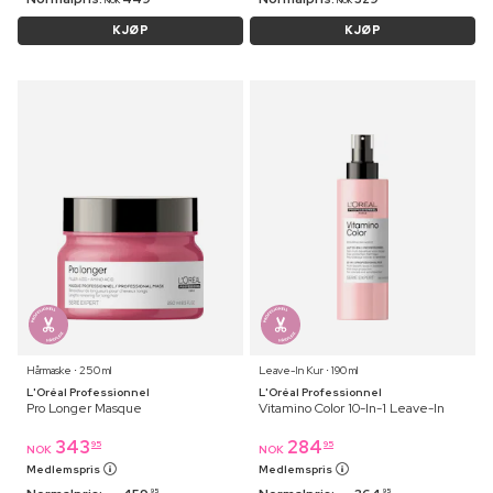
NOK
NOK
KJØP
KJØP
Hårmaske ⋅ 250 ml
Leave-In Kur ⋅ 190 ml
L'Oréal Professionnel
L'Oréal Professionnel
Pro Longer Masque
Vitamino Color 10-In-1 Leave-In
343
284
95
95
NOK
NOK
Medlemspris
Medlemspris
95
95