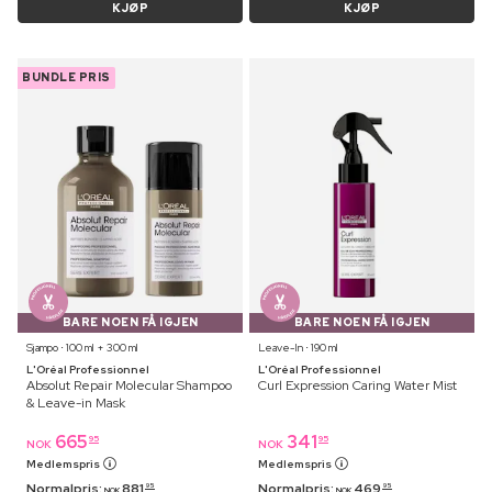
KJØP
KJØP
BUNDLE PRIS
BARE NOEN FÅ IGJEN
BARE NOEN FÅ IGJEN
Sjampo ⋅ 100 ml + 300 ml
Leave-In ⋅ 190 ml
L'Oréal Professionnel
L'Oréal Professionnel
Absolut Repair Molecular Shampoo
Curl Expression Caring Water Mist
& Leave-in Mask
665
341
95
95
NOK
NOK
Medlemspris
Medlemspris
Normalpris:
881
Normalpris:
469
95
95
NOK
NOK