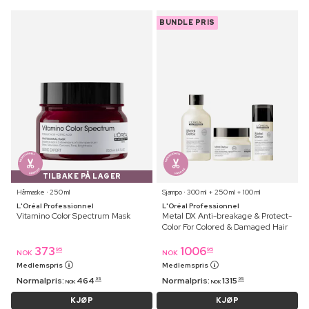
BUNDLE PRIS
TILBAKE PÅ LAGER
Hårmaske ⋅ 250 ml
Sjampo ⋅ 300 ml + 250 ml + 100 ml
L'Oréal Professionnel
L'Oréal Professionnel
Vitamino Color Spectrum Mask
Metal DX Anti-breakage & Protect-
Color For Colored & Damaged Hair
373
1006
95
95
NOK
NOK
Medlemspris
Medlemspris
Normalpris:
464
Normalpris:
1315
95
95
NOK
NOK
KJØP
KJØP