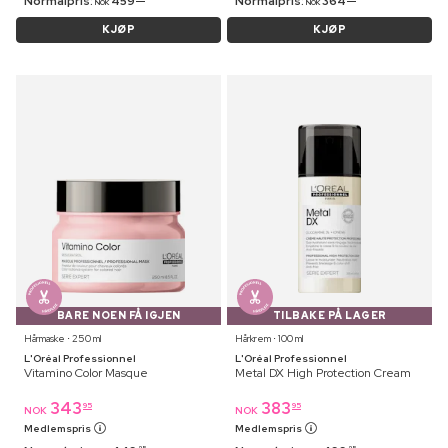
Normalpris:
459
Normalpris:
364
NOK
NOK
KJØP
KJØP
BARE NOEN FÅ IGJEN
TILBAKE PÅ LAGER
Hårmaske ⋅ 250 ml
Hårkrem ⋅ 100 ml
L'Oréal Professionnel
L'Oréal Professionnel
Vitamino Color Masque
Metal DX High Protection Cream
343
383
95
95
NOK
NOK
Medlemspris
Medlemspris
95
95