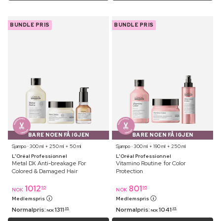
BUNDLE PRIS
BUNDLE PRIS
BARE NOEN FÅ IGJEN
BARE NOEN FÅ IGJEN
Sjampo ⋅ 300 ml + 250 ml + 50 ml
Sjampo ⋅ 300 ml + 190 ml + 250 ml
L'Oréal Professionnel
L'Oréal Professionnel
Metal DX Anti-breakage For
Vitamino Routine for Color
Colored & Damaged Hair
Protection
1012
801
95
95
NOK
NOK
Medlemspris
Medlemspris
Normalpris:
1311
Normalpris:
1041
95
95
NOK
NOK