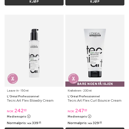
KJØP
KJØP
BARE NOEN FÅ IGJEN
Leave-In ⋅ 150 ml
Krøllekrem ⋅ 200 ml
L'Oréal Professionnel
L'Oréal Professionnel
Tecni.Art Flex Blowdry Cream
Tecni.Art Flex Curl Bounce Cream
242
247
95
95
NOK
NOK
Medlemspris
Medlemspris
Normalpris:
339
Normalpris:
329
95
95
NOK
NOK