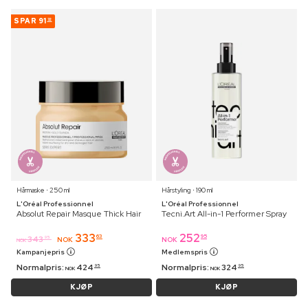
SPAR
91
32
Hårmaske ⋅ 250 ml
Hårstyling ⋅ 190 ml
L'Oréal Professionnel
L'Oréal Professionnel
Absolut Repair Masque Thick Hair
Tecni.Art All-in-1 Performer Spray
333
252
63
95
343
95
NOK
NOK
NOK
Kampanjepris
Medlemspris
Normalpris:
424
Normalpris:
324
95
95
NOK
NOK
KJØP
KJØP