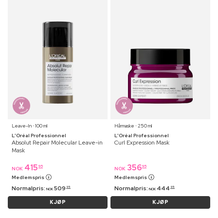
Leave-In ⋅ 100 ml
Hårmaske ⋅ 250 ml
L'Oréal Professionnel
L'Oréal Professionnel
Absolut Repair Molecular Leave-in
Curl Expression Mask
Mask
415
356
95
95
NOK
NOK
Medlemspris
Medlemspris
Normalpris:
509
Normalpris:
444
95
95
NOK
NOK
KJØP
KJØP