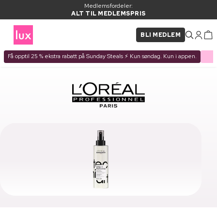
Medlemsfordeler:
ALT TIL MEDLEMSPRIS
BLI MEDLEM
Få opptil 25 % ekstra rabatt på Sunday Steals ⚡ Kun søndag. Kun i appen.