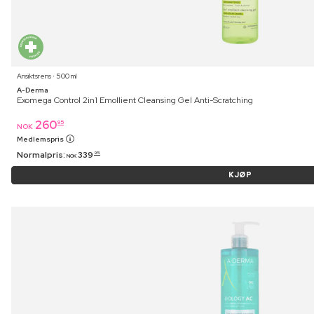
Ansiktsrens ⋅ 500 ml
A-Derma
Exomega Control 2in1 Emollient Cleansing Gel Anti-Scratching
260
95
NOK
Medlemspris
Normalpris:
339
95
NOK
KJØP