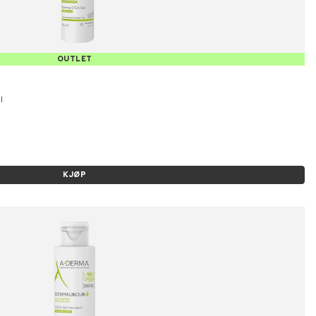
OUTLET
l
KJØP