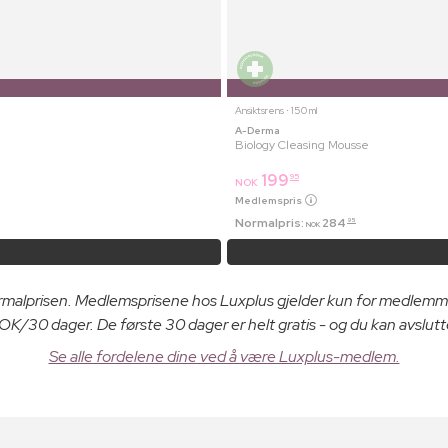
Ansiktsrens ⋅ 150 ml
A-Derma
Biology Cleasing Mousse
199
95
NOK
Medlemspris
Normalpris:
284
95
NOK
ormalprisen. Medlemsprisene hos Luxplus gjelder kun for medlemm
K/30 dager. De første 30 dager er helt gratis - og du kan avslutt
Se alle fordelene dine ved å være Luxplus-medlem.