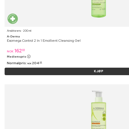
Ansiktsrens ⋅ 200 ml
A-Derma
Exomega Control 2 In 1 Emollient Cleansing Gel
162
95
NOK
Medlemspris
Normalpris:
204
95
NOK
KJØP