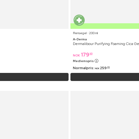
Rensegel ⋅ 200 ml
A-Derma
Dermalibour Purifying Foaming Cica Ge
179
95
NOK
Medlemspris
Normalpris:
259
95
NOK