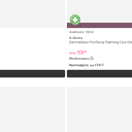
Ansiktsrens ⋅ 100 ml
A-Derma
Dermalibour Purifying Foaming Cica Ge
113
95
NOK
Medlemspris
Normalpris:
174
95
NOK