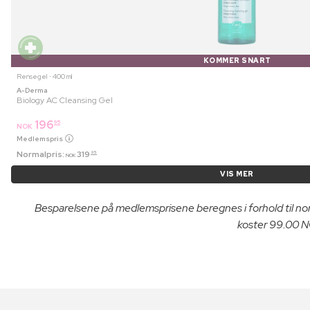
KOMMER SNART
Rensegel ⋅ 400 ml
A-Derma
Biology AC Cleansing Gel
196
95
NOK
Medlemspris
Normalpris:
319
95
NOK
VIS MER
Besparelsene på medlemsprisene beregnes i forhold til n
koster 99.00 NO