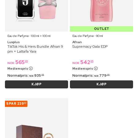
OUTLET
Eau de Parfyme ⋅ 100 ml + 100 ml
Eau de Parfyme ⋅ 90 ml
Luxplus
Afnan
TikTok His & Hers Bundle Afnan 9
Supremacy Gala EDP
pm + Lattafa Yara
565
542
95
95
NOK
NOK
Medlemspris
Medlemspris
Normalpris:
935
Normalpris:
779
95
95
NOK
NOK
KJØP
KJØP
SPAR
239
04