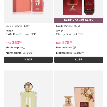
BARE NOEN FÅ IGJEN
Eau de Parfyme ⋅ 100 ml
Eau de Parfyme ⋅ 80 ml
Afnan
Afnan
9 AM Pour Femme EDP
Cherry Bouquet EDP
363
575
95
95
NOK
NOK
Medlemspris
Medlemspris
Normalpris:
699
Normalpris:
819
95
95
NOK
NOK
KJØP
KJØP