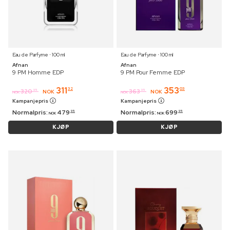
Eau de Parfyme ⋅ 100 ml
Eau de Parfyme ⋅ 100 ml
Afnan
Afnan
9 PM Homme EDP
9 PM Pour Femme EDP
311
353
32
03
320
363
95
95
NOK
NOK
NOK
NOK
Kampanjepris
Kampanjepris
Normalpris:
479
Normalpris:
699
95
95
NOK
NOK
KJØP
KJØP