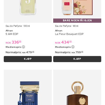
BARE NOEN FÅ IGJEN
Eau de Parfyme ⋅ 100 ml
Eau de Parfyme ⋅ 80 ml
Afnan
Afnan
9 AM EDP
La Fleur Bouquet EDP
336
434
95
95
NOK
NOK
Medlemspris
Medlemspris
Normalpris:
479
Normalpris:
759
95
95
NOK
NOK
KJØP
KJØP