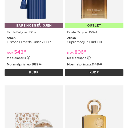
BARE NOEN FÅ IGJEN
OUTLET
Eau de Parfyme ⋅ 100 ml
Eau de Parfyme ⋅ 150 ml
Afnan
Afnan
Historic Olmeda Unisex EDP
Supremacy In Oud EDP
543
806
95
95
NOK
NOK
Medlemspris
Medlemspris
Normalpris:
889
Normalpris:
1149
95
95
NOK
NOK
KJØP
KJØP