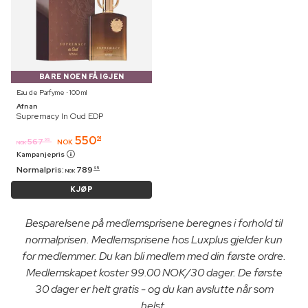
BARE NOEN FÅ IGJEN
Eau de Parfyme ⋅ 100 ml
Afnan
Supremacy In Oud EDP
550
91
567
95
NOK
NOK
Kampanjepris
Normalpris:
789
95
NOK
KJØP
Besparelsene på medlemsprisene beregnes i forhold til
normalprisen. Medlemsprisene hos Luxplus gjelder kun
for medlemmer. Du kan bli medlem med din første ordre.
Medlemskapet koster 99.00 NOK/30 dager. De første
30 dager er helt gratis - og du kan avslutte når som
helst.