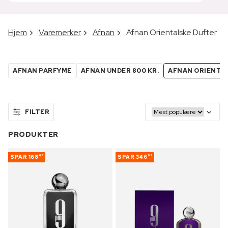
Hjem
Varemerker
Afnan
Afnan Orientalske Dufter
AFNAN PARFYME
AFNAN UNDER 800 KR.
AFNAN ORIENTA
FILTER
PRODUKTER
SPAR
168
SPAR
346
63
92