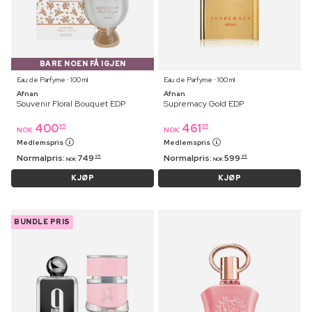
BARE NOEN FÅ IGJEN
Eau de Parfyme ⋅ 100 ml
Eau de Parfyme ⋅ 100 ml
Afnan
Afnan
Souvenir Floral Bouquet EDP
Supremacy Gold EDP
400
461
95
95
NOK
NOK
Medlemspris
Medlemspris
Normalpris:
749
Normalpris:
599
95
95
NOK
NOK
KJØP
KJØP
BUNDLE PRIS