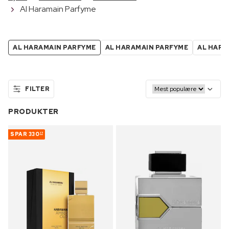
Al Haramain Parfyme
AL HARAMAIN PARFYME
AL HARAMAIN PARFYME
AL HARA
FILTER
PRODUKTER
SPAR
330
17