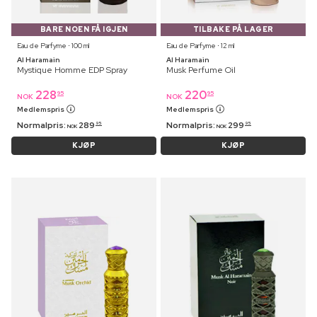
BARE NOEN FÅ IGJEN
TILBAKE PÅ LAGER
Eau de Parfyme ⋅ 100 ml
Eau de Parfyme ⋅ 12 ml
Al Haramain
Al Haramain
Mystique Homme EDP Spray
Musk Perfume Oil
228
220
95
95
NOK
NOK
Medlemspris
Medlemspris
Normalpris:
289
Normalpris:
299
95
95
NOK
NOK
KJØP
KJØP