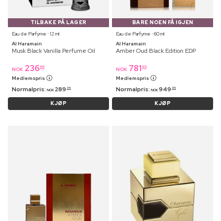
TILBAKE PÅ LAGER
BARE NOEN FÅ IGJEN
Eau de Parfyme ⋅ 12 ml
Eau de Parfyme ⋅ 60 ml
Al Haramain
Al Haramain
Musk Black Vanilla Perfume Oil
Amber Oud Black Edition EDP
236
781
95
95
NOK
NOK
Medlemspris
Medlemspris
Normalpris:
289
Normalpris:
949
95
95
NOK
NOK
KJØP
KJØP