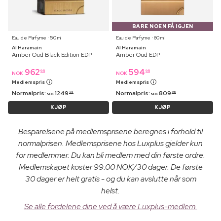
BARE NOEN FÅ IGJEN
Eau de Parfyme ⋅ 50 ml
Eau de Parfyme ⋅ 60 ml
Al Haramain
Al Haramain
Amber Oud Black Edition EDP
Amber Oud EDP
962
594
95
95
NOK
NOK
Medlemspris
Medlemspris
Normalpris:
1249
Normalpris:
809
95
95
NOK
NOK
KJØP
KJØP
Besparelsene på medlemsprisene beregnes i forhold til
normalprisen. Medlemsprisene hos Luxplus gjelder kun
for medlemmer. Du kan bli medlem med din første ordre.
Medlemskapet koster 99.00 NOK/30 dager. De første
30 dager er helt gratis - og du kan avslutte når som
helst.
Se alle fordelene dine ved å være Luxplus-medlem.