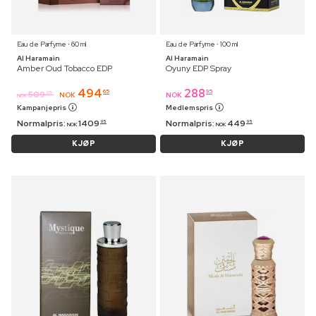
Eau de Parfyme ⋅ 60 ml
Eau de Parfyme ⋅ 100 ml
Al Haramain
Al Haramain
Amber Oud Tobacco EDP
Oyuny EDP Spray
494
288
65
95
509
95
NOK
NOK
NOK
Kampanjepris
Medlemspris
Normalpris:
1409
Normalpris:
449
95
95
NOK
NOK
KJØP
KJØP