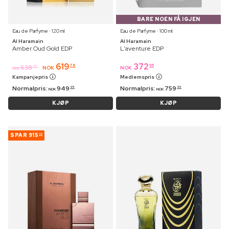
BARE NOEN FÅ IGJEN
Eau de Parfyme ⋅ 120 ml
Eau de Parfyme ⋅ 100 ml
Al Haramain
Al Haramain
Amber Oud Gold EDP
L'aventure EDP
619
372
78
95
638
95
NOK
NOK
NOK
Kampanjepris
Medlemspris
Normalpris:
949
Normalpris:
759
95
95
NOK
NOK
KJØP
KJØP
SPAR
915
30