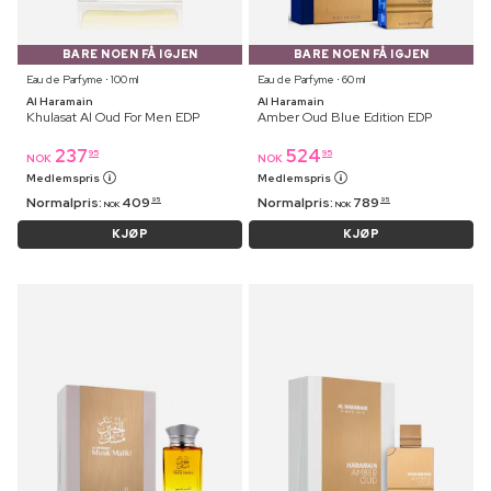
BARE NOEN FÅ IGJEN
BARE NOEN FÅ IGJEN
Eau de Parfyme ⋅ 100 ml
Eau de Parfyme ⋅ 60 ml
Al Haramain
Al Haramain
Khulasat Al Oud For Men EDP
Amber Oud Blue Edition EDP
237
524
95
95
NOK
NOK
Medlemspris
Medlemspris
Normalpris:
409
Normalpris:
789
95
95
NOK
NOK
KJØP
KJØP