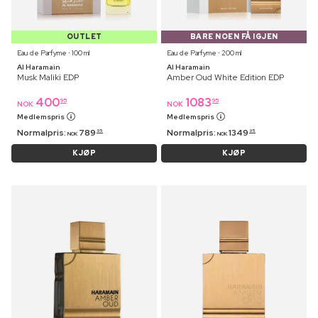
OUTLET
BARE NOEN FÅ IGJEN
Eau de Parfyme ⋅ 100 ml
Eau de Parfyme ⋅ 200 ml
Al Haramain
Al Haramain
Musk Maliki EDP
Amber Oud White Edition EDP
400
1083
95
95
NOK
NOK
Medlemspris
Medlemspris
Normalpris:
789
Normalpris:
1349
95
95
NOK
NOK
KJØP
KJØP