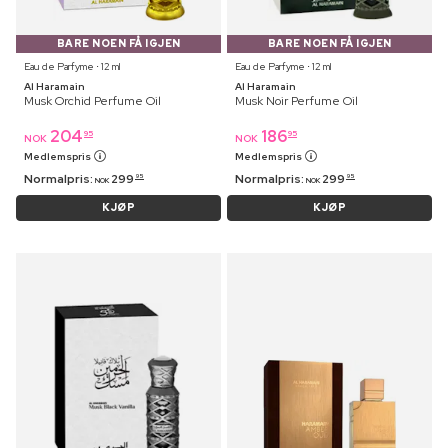
BARE NOEN FÅ IGJEN
BARE NOEN FÅ IGJEN
Eau de Parfyme ⋅ 12 ml
Eau de Parfyme ⋅ 12 ml
Al Haramain
Al Haramain
Musk Orchid Perfume Oil
Musk Noir Perfume Oil
204
186
95
95
NOK
NOK
Medlemspris
Medlemspris
Normalpris:
299
Normalpris:
299
95
95
NOK
NOK
KJØP
KJØP