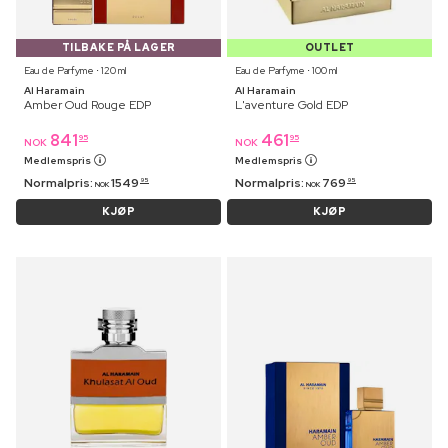
TILBAKE PÅ LAGER
OUTLET
Eau de Parfyme ⋅ 120 ml
Eau de Parfyme ⋅ 100 ml
Al Haramain
Al Haramain
Amber Oud Rouge EDP
L'aventure Gold EDP
841
461
95
95
NOK
NOK
Medlemspris
Medlemspris
Normalpris:
1549
Normalpris:
769
95
95
NOK
NOK
KJØP
KJØP