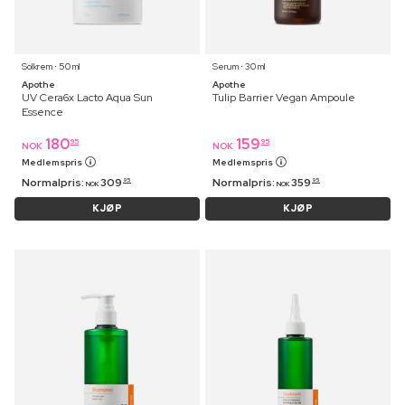
Solkrem ⋅ 50 ml
Serum ⋅ 30 ml
Apothe
Apothe
UV Cera6x Lacto Aqua Sun
Tulip Barrier Vegan Ampoule
Essence
180
159
95
95
NOK
NOK
Medlemspris
Medlemspris
Normalpris:
309
Normalpris:
359
95
95
NOK
NOK
KJØP
KJØP