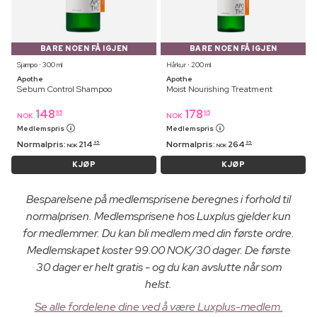
BARE NOEN FÅ IGJEN
BARE NOEN FÅ IGJEN
Sjampo ⋅ 300 ml
Hårkur ⋅ 200 ml
Apothe
Apothe
Sebum Control Shampoo
Moist Nourishing Treatment
148
178
95
95
NOK
NOK
Medlemspris
Medlemspris
Normalpris:
214
Normalpris:
264
95
95
NOK
NOK
KJØP
KJØP
Besparelsene på medlemsprisene beregnes i forhold til
normalprisen. Medlemsprisene hos Luxplus gjelder kun
for medlemmer. Du kan bli medlem med din første ordre.
Medlemskapet koster 99.00 NOK/30 dager. De første
30 dager er helt gratis - og du kan avslutte når som
helst.
Se alle fordelene dine ved å være Luxplus-medlem.