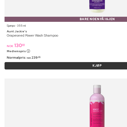
BARE NOEN FÅ IGJEN
Sjampo ⋅ 355 ml
Aunt Jackie's
Grapeseed Power Wash Shampoo
130
95
NOK
Medlemspris
Normalpris:
239
95
NOK
KJØP