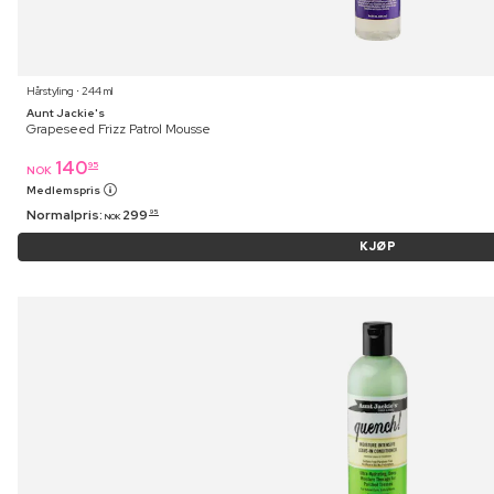
Hårstyling ⋅ 244 ml
Aunt Jackie's
Grapeseed Frizz Patrol Mousse
140
95
NOK
Medlemspris
Normalpris:
299
95
NOK
KJØP