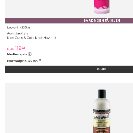
BARE NOEN FÅ IGJEN
Leave-In ⋅ 335 ml
Aunt Jackie's
Kids Curls & Coils Knot Havin' It
119
95
NOK
Medlemspris
Normalpris:
159
95
NOK
KJØP