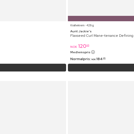
Krøllekrem ⋅ 426 g
Aunt Jackie's
Flaxseed Curl Mane-tenance Defining
120
95
NOK
Medlemspris
Normalpris:
184
95
NOK