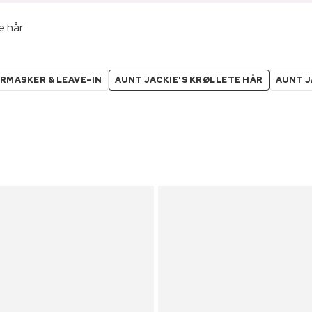
e hår
ÅRMASKER & LEAVE-IN
AUNT JACKIE'S KRØLLETE HÅR
AUNT J