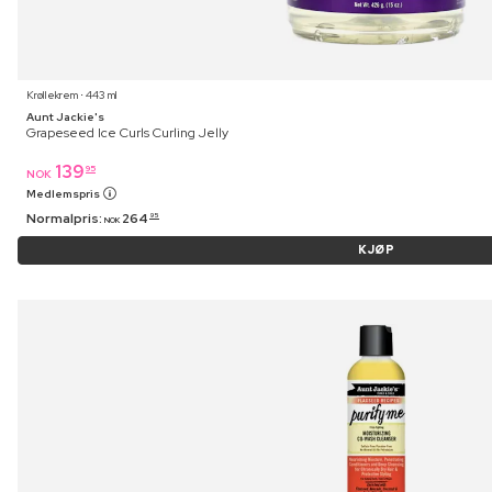
Krøllekrem ⋅ 443 ml
Aunt Jackie's
Grapeseed Ice Curls Curling Jelly
139
95
NOK
Medlemspris
Normalpris:
264
95
NOK
KJØP