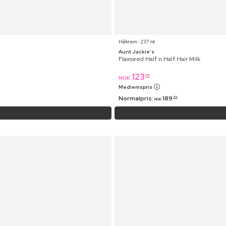
Hårkrem ⋅ 237 ml
Aunt Jackie's
Flaxseed Half n Half Hair Milk
123
95
NOK
Medlemspris
Normalpris:
189
95
NOK