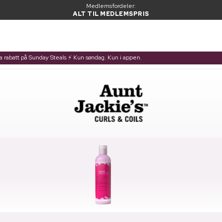
Medlemsfordeler:
ALT TIL MEDLEMSPRIS
ra rabatt på Sunday Steals ⚡ Kun søndag. Kun i appen.