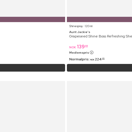
Shinespray ⋅ 120 ml
Aunt Jackie's
Grapeseed Shine Boss Refreshing She
139
95
NOK
Medlemspris
Normalpris:
224
95
NOK