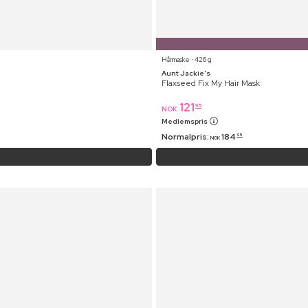
Hårmaske ⋅ 426 g
Aunt Jackie's
Flaxseed Fix My Hair Mask
121
95
NOK
Medlemspris
Normalpris:
184
95
NOK