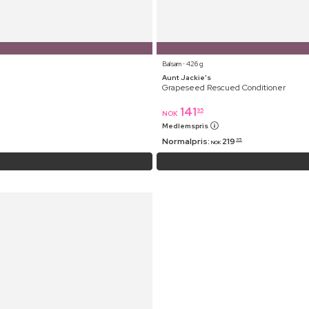
Balsam ⋅ 426 g
Aunt Jackie's
Grapeseed Rescued Conditioner
141
95
NOK
Medlemspris
Normalpris:
219
95
NOK