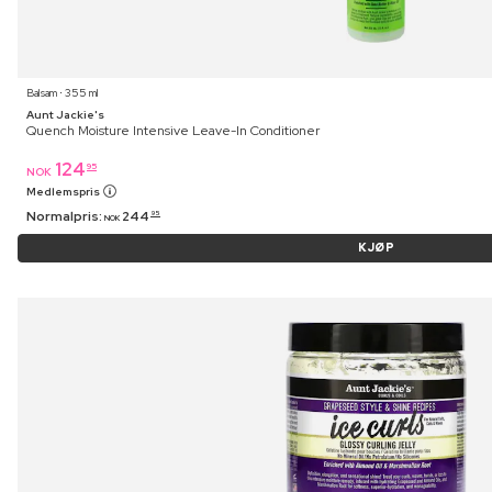
Balsam ⋅ 355 ml
Aunt Jackie's
Quench Moisture Intensive Leave-In Conditioner
124
95
NOK
Medlemspris
Normalpris:
244
95
NOK
KJØP