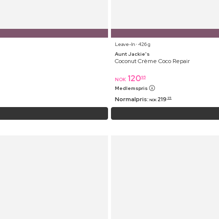
Leave-In ⋅ 426 g
Aunt Jackie's
Coconut Crème Coco Repair
120
95
NOK
Medlemspris
Normalpris:
219
95
NOK