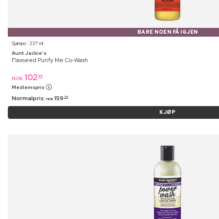
BARE NOEN FÅ IGJEN
Sjampo ⋅ 237 ml
Aunt Jackie's
Flaxseed Purify Me Co-Wash
102
95
NOK
Medlemspris
Normalpris:
159
95
NOK
KJØP