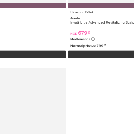
Hårserum ⋅ 150 ml
Aveda
Invati Ultra Advanced Revitalizing Sca
679
95
NOK
Medlemspris
Normalpris:
799
95
NOK