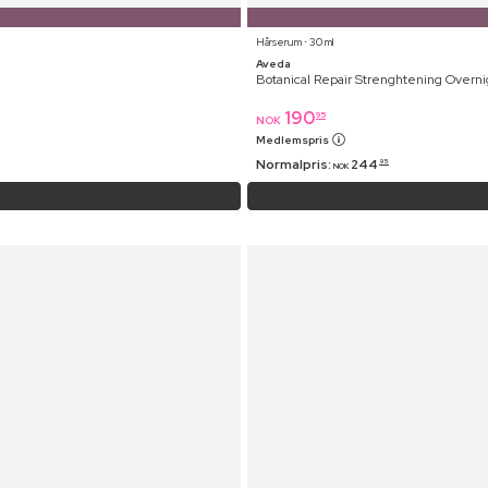
Hårserum ⋅ 30 ml
Aveda
Botanical Repair Strenghtening Overn
190
95
NOK
Medlemspris
Normalpris:
244
95
NOK