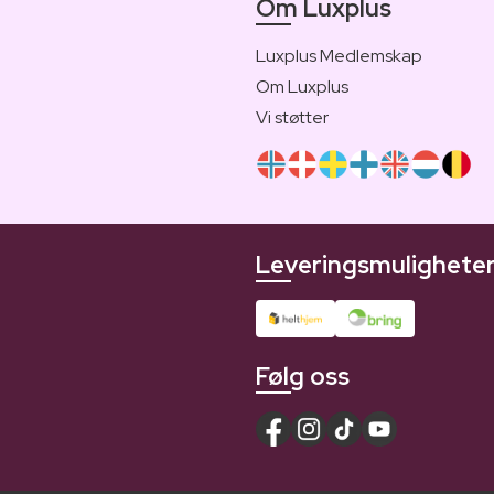
Om Luxplus
Luxplus Medlemskap
Om Luxplus
Vi støtter
Leveringsmulighete
Følg oss