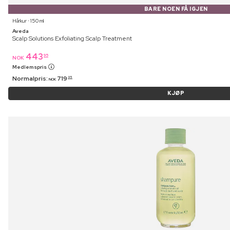
BARE NOEN FÅ IGJEN
Hårkur ⋅ 150 ml
Aveda
Scalp Solutions Exfoliating Scalp Treatment
443
95
NOK
Medlemspris
Normalpris:
719
95
NOK
KJØP