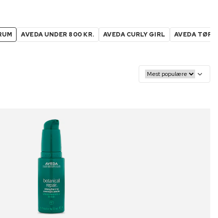
RUM
AVEDA UNDER 800 KR.
AVEDA CURLY GIRL
AVEDA TØRT