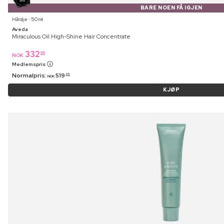
BARE NOEN FÅ IGJEN
Hårolje ⋅ 50 ml
Aveda
Miraculous Oil High-Shine Hair Concentrate
332
95
NOK
Medlemspris
Normalpris:
519
95
NOK
KJØP