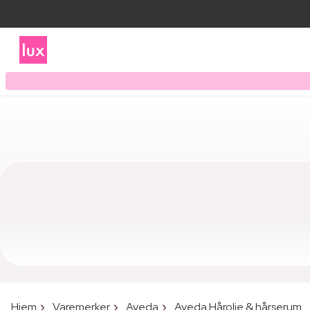
Hjem
Varemerker
Aveda
Aveda Hårolje & hårserum