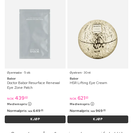
Øyenmaske ⋅ 5 stk
Øyekrem ⋅ 30 ml
Babor
Babor
Doctor Babor Resurface Renewal
HSR Lifting Eye Cream
Eye Zone Patch
439
621
95
95
NOK
NOK
Medlemspris
Medlemspris
Normalpris:
649
Normalpris:
969
95
95
NOK
NOK
KJØP
KJØP