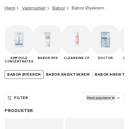
Hjem
Varemerker
Babor
Babor Øyekrem
AMPOULE
BABOR SPA
CLEANSING CP
DOCTOR
HS
CONCENTRATES
BABOR ØYEKREM
BABOR ANSIKTSKREM
BABOR ANSIKTS
FILTER
PRODUKTER