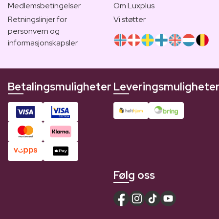
Medlemsbetingelser
Om Luxplus
Retningslinjer for
Vi støtter
personvern og
informasjonskapsler
Betalingsmuligheter
Leveringsmulighete
Følg oss