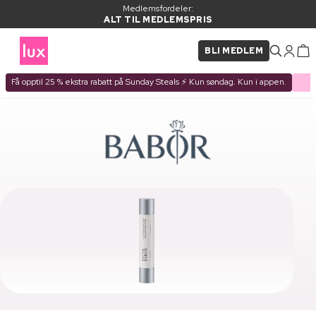
Medlemsfordeler:
ALT TIL MEDLEMSPRIS
BLI MEDLEM
Få opptil 25 % ekstra rabatt på Sunday Steals ⚡ Kun søndag. Kun i appen.