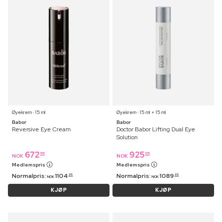
Øyekrem ⋅ 15 ml
Øyekrem ⋅ 15 ml + 15 ml
Babor
Babor
Reversive Eye Cream
Doctor Babor Lifting Dual Eye
Solution
672
925
95
95
NOK
NOK
Medlemspris
Medlemspris
Normalpris:
1104
Normalpris:
1089
95
95
NOK
NOK
KJØP
KJØP