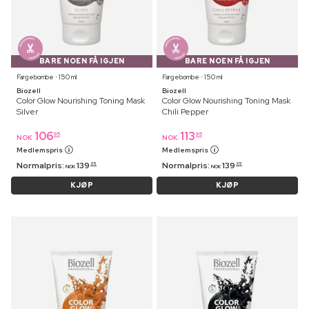
BARE NOEN FÅ IGJEN
BARE NOEN FÅ IGJEN
Fargebombe ⋅ 150 ml
Fargebombe ⋅ 150 ml
Biozell
Biozell
Color Glow Nourishing Toning Mask
Color Glow Nourishing Toning Mask
Silver
Chili Pepper
106
113
95
95
NOK
NOK
Medlemspris
Medlemspris
Normalpris:
139
Normalpris:
139
95
95
NOK
NOK
KJØP
KJØP