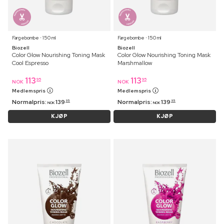
Fargebombe ⋅ 150 ml
Fargebombe ⋅ 150 ml
Biozell
Biozell
Color Glow Nourishing Toning Mask
Color Glow Nourishing Toning Mask
Cool Espresso
Marshmallow
113
113
95
95
NOK
NOK
Medlemspris
Medlemspris
Normalpris:
139
Normalpris:
139
95
95
NOK
NOK
KJØP
KJØP