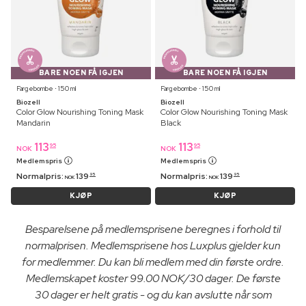
BARE NOEN FÅ IGJEN
BARE NOEN FÅ IGJEN
Fargebombe ⋅ 150 ml
Fargebombe ⋅ 150 ml
Biozell
Biozell
Color Glow Nourishing Toning Mask
Color Glow Nourishing Toning Mask
Mandarin
Black
113
113
95
95
NOK
NOK
Medlemspris
Medlemspris
Normalpris:
139
Normalpris:
139
95
95
NOK
NOK
KJØP
KJØP
Besparelsene på medlemsprisene beregnes i forhold til
normalprisen. Medlemsprisene hos Luxplus gjelder kun
for medlemmer. Du kan bli medlem med din første ordre.
Medlemskapet koster 99.00 NOK/30 dager. De første
30 dager er helt gratis - og du kan avslutte når som