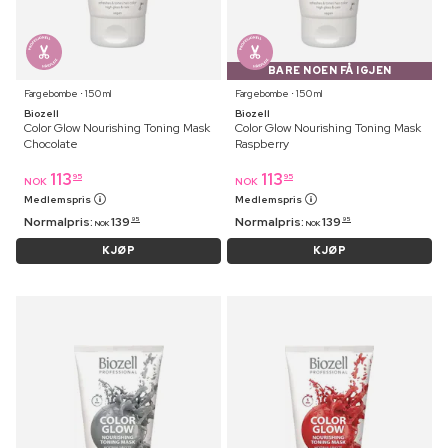
BARE NOEN FÅ IGJEN
Fargebombe ⋅ 150 ml
Fargebombe ⋅ 150 ml
Biozell
Biozell
Color Glow Nourishing Toning Mask
Color Glow Nourishing Toning Mask
Chocolate
Raspberry
113
113
95
95
NOK
NOK
Medlemspris
Medlemspris
Normalpris:
139
Normalpris:
139
95
95
NOK
NOK
KJØP
KJØP