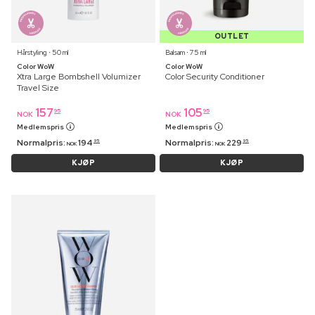
OUTLET
Hårstyling ⋅ 50 ml
Balsam ⋅ 75 ml
Color WoW
Color WoW
Xtra Large Bombshell Volumizer
Color Security Conditioner
Travel Size
157
105
95
95
NOK
NOK
Medlemspris
Medlemspris
Normalpris:
194
Normalpris:
229
95
95
NOK
NOK
KJØP
KJØP