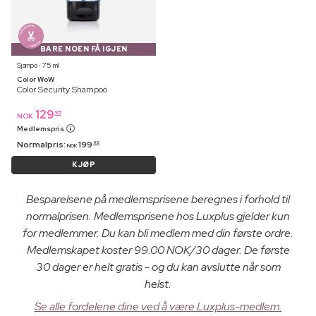
BARE NOEN FÅ IGJEN
Sjampo ⋅ 75 ml
Color WoW
Color Security Shampoo
129
95
NOK
Medlemspris
Normalpris:
199
95
NOK
KJØP
Besparelsene på medlemsprisene beregnes i forhold til
normalprisen. Medlemsprisene hos Luxplus gjelder kun
for medlemmer. Du kan bli medlem med din første ordre.
Medlemskapet koster 99.00 NOK/30 dager. De første
30 dager er helt gratis - og du kan avslutte når som
helst.
Se alle fordelene dine ved å være Luxplus-medlem.