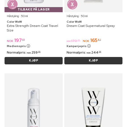
TILBAKE PÅ LAGER
Hårstyling ⋅ 50 ml
Hårstyling ⋅ 50 ml
Color WoW
Color WoW
Extra Strength Dream Coat Travel
Dream Coat Supernatural Spray
Size
197
165
95
82
170
95
NOK
NOK
NOK
Medlemspris
Kampanjepris
Normalpris:
259
Normalpris:
244
95
95
NOK
NOK
KJØP
KJØP