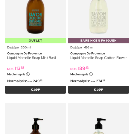
OUTLET
BARE NOEN FÅ IGJEN
Dusjsåpe ⋅ 300 ml
Dusjsåpe ⋅ 495 ml
Compagnie De Provence
Compagnie De Provence
Liquid Marseille Soap Mint Basil
Liquid Marseille Soap Cotton Flower
113
189
95
95
NOK
NOK
Medlemspris
Medlemspris
Normalpris:
249
Normalpris:
274
95
95
NOK
NOK
KJØP
KJØP