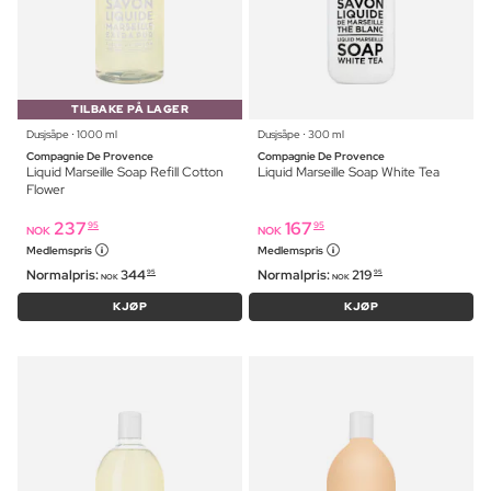
TILBAKE PÅ LAGER
Dusjsåpe ⋅ 1000 ml
Dusjsåpe ⋅ 300 ml
Compagnie De Provence
Compagnie De Provence
Liquid Marseille Soap Refill Cotton
Liquid Marseille Soap White Tea
Flower
237
167
95
95
NOK
NOK
Medlemspris
Medlemspris
Normalpris:
344
Normalpris:
219
95
95
NOK
NOK
KJØP
KJØP