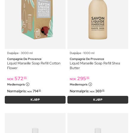
Dusjsåpe ⋅ 3000 ml
Dusjsåpe ⋅ 1000 ml
Compagnie De Provence
Compagnie De Provence
Liquid Marseille Soap Refill Cotton
Liquid Marseille Soap Refill Shea
Flower
Butter
572
295
95
95
NOK
NOK
Medlemspris
Medlemspris
Normalpris:
714
Normalpris:
369
95
95
NOK
NOK
KJØP
KJØP