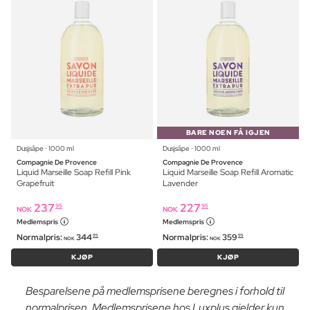
BARE NOEN FÅ IGJEN
Dusjsåpe ⋅ 1000 ml
Dusjsåpe ⋅ 1000 ml
Compagnie De Provence
Compagnie De Provence
Liquid Marseille Soap Refill Pink
Liquid Marseille Soap Refill Aromatic
Grapefruit
Lavender
237
227
95
95
NOK
NOK
Medlemspris
Medlemspris
Normalpris:
344
Normalpris:
359
95
95
NOK
NOK
KJØP
KJØP
Besparelsene på medlemsprisene beregnes i forhold til
normalprisen. Medlemsprisene hos Luxplus gjelder kun