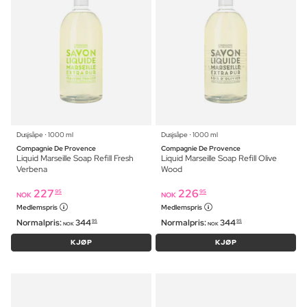
Dusjsåpe ⋅ 1000 ml
Dusjsåpe ⋅ 1000 ml
Compagnie De Provence
Compagnie De Provence
Liquid Marseille Soap Refill Fresh
Liquid Marseille Soap Refill Olive
Verbena
Wood
227
226
95
95
NOK
NOK
Medlemspris
Medlemspris
Normalpris:
344
Normalpris:
344
95
95
NOK
NOK
KJØP
KJØP