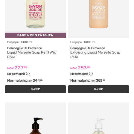
BARE NOEN FÅ IGJEN
Dusjsåpe ⋅ 1000 ml
Dusjsåpe ⋅ 1000 ml
Compagnie De Provence
Compagnie De Provence
Liquid Marseille Soap Refill Wild
Exfoliating Liquid Marseille Soap
Rose
Refill
227
253
95
95
NOK
NOK
Medlemspris
Medlemspris
Normalpris:
344
Normalpris:
369
95
95
NOK
NOK
KJØP
KJØP