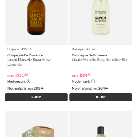
Dusjsåpe ⋅ 495 ml
Dusjsåpe ⋅ 495 ml
Compagnie De Provence
Compagnie De Provence
Liquid Marseille Soap Anise
Liquid Marseille Soap Sensitive Skin
Lavender
200
189
95
95
NOK
NOK
Medlemspris
Medlemspris
Normalpris:
299
Normalpris:
264
95
95
NOK
NOK
KJØP
KJØP