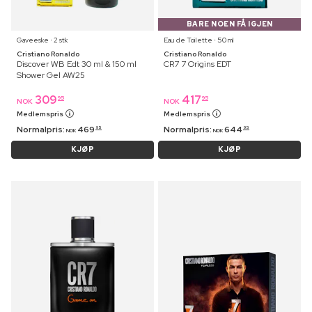
BARE NOEN FÅ IGJEN
Gaveeske ⋅ 2 stk
Eau de Toilette ⋅ 50 ml
Cristiano Ronaldo
Cristiano Ronaldo
Discover WB Edt 30 ml & 150 ml
CR7 7 Origins EDT
Shower Gel AW25
309
417
95
95
NOK
NOK
Medlemspris
Medlemspris
Normalpris:
469
Normalpris:
644
95
95
NOK
NOK
KJØP
KJØP