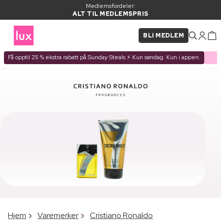
Medlemsfordeler:
ALT TIL MEDLEMSPRIS
BLI MEDLEM
Få opptil 25 % ekstra rabatt på Sunday Steals ⚡ Kun søndag. Kun i appen.
Hjem
Varemerker
Cristiano Ronaldo