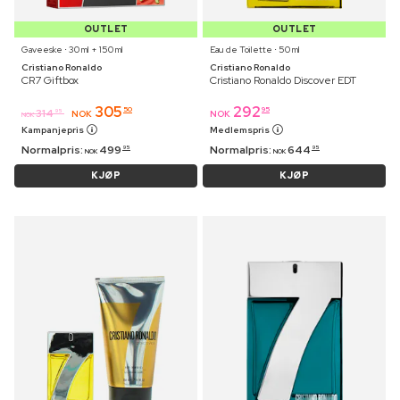
OUTLET
OUTLET
Gaveeske ⋅ 30 ml + 150 ml
Eau de Toilette ⋅ 50 ml
Cristiano Ronaldo
Cristiano Ronaldo
CR7 Giftbox
Cristiano Ronaldo Discover EDT
305
292
50
95
314
95
NOK
NOK
NOK
Kampanjepris
Medlemspris
Normalpris:
499
Normalpris:
644
95
95
NOK
NOK
KJØP
KJØP