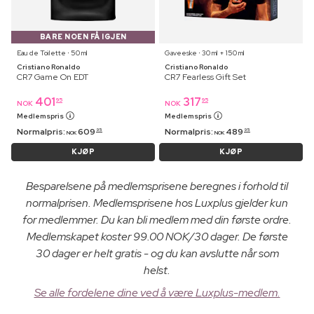
BARE NOEN FÅ IGJEN
Eau de Toilette ⋅ 50 ml
Gaveeske ⋅ 30 ml + 150 ml
Cristiano Ronaldo
Cristiano Ronaldo
CR7 Game On EDT
CR7 Fearless Gift Set
401
317
95
95
NOK
NOK
Medlemspris
Medlemspris
Normalpris:
609
Normalpris:
489
95
95
NOK
NOK
KJØP
KJØP
Besparelsene på medlemsprisene beregnes i forhold til
normalprisen. Medlemsprisene hos Luxplus gjelder kun
for medlemmer. Du kan bli medlem med din første ordre.
Medlemskapet koster 99.00 NOK/30 dager. De første
30 dager er helt gratis - og du kan avslutte når som
helst.
Se alle fordelene dine ved å være Luxplus-medlem.