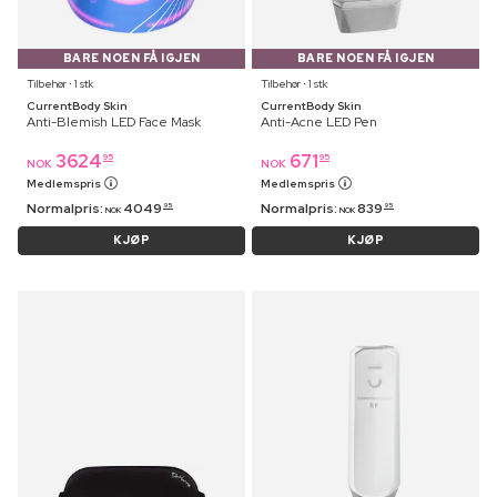
BARE NOEN FÅ IGJEN
BARE NOEN FÅ IGJEN
Tilbehør ⋅ 1 stk
Tilbehør ⋅ 1 stk
CurrentBody Skin
CurrentBody Skin
Anti-Blemish LED Face Mask
Anti-Acne LED Pen
3624
671
95
95
NOK
NOK
Medlemspris
Medlemspris
Normalpris:
4049
Normalpris:
839
95
95
NOK
NOK
KJØP
KJØP