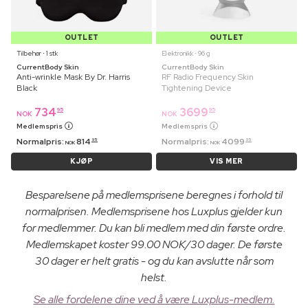
OUTLET
OUTLET
Tilbehør ⋅ 1 stk
Elektronikk ⋅ 96 g
CurrentBody Skin
CurrentBody Skin
Anti-wrinkle Mask By Dr. Harris
RF Radio Frequency Skin
Black
Tightening Device
734
3699
95
95
NOK
NOK
Medlemspris
Medlemspris
Normalpris:
814
Normalpris:
4099
95
95
NOK
NOK
KJØP
VIS MER
Besparelsene på medlemsprisene beregnes i forhold til
normalprisen. Medlemsprisene hos Luxplus gjelder kun
for medlemmer. Du kan bli medlem med din første ordre.
Medlemskapet koster 99.00 NOK/30 dager. De første
30 dager er helt gratis - og du kan avslutte når som
helst.
Se alle fordelene dine ved å være Luxplus-medlem.