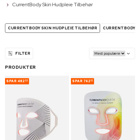
CurrentBody Skin Hudpleie Tilbehør
CURRENTBODY SKIN HUDPLEIE TILBEHØR
CURRENTBODY SK
FILTER
PRODUKTER
SPAR
482
SPAR
762
90
00