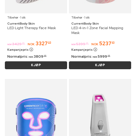
Tilbehør ⋅ 1 stk
Tilbehør ⋅ 1 stk
CurrentBody Skin
CurrentBody Skin
LED Light Therapy Face Mask
LED 4-in-1 Zone Facial Mapping
Mask
3327
5237
05
95
3429
5399
95
95
NOK
NOK
NOK
NOK
Kampanjepris
Kampanjepris
Normalpris:
3809
Normalpris:
5999
95
95
NOK
NOK
KJØP
KJØP