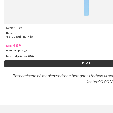
Neglefil ⋅ 1 stk
Depend
4 Step Buffing File
49
95
NOK
Medlemspris
Normalpris:
65
95
NOK
KJØP
Besparelsene på medlemsprisene beregnes i forhold til n
koster 99.00 NO