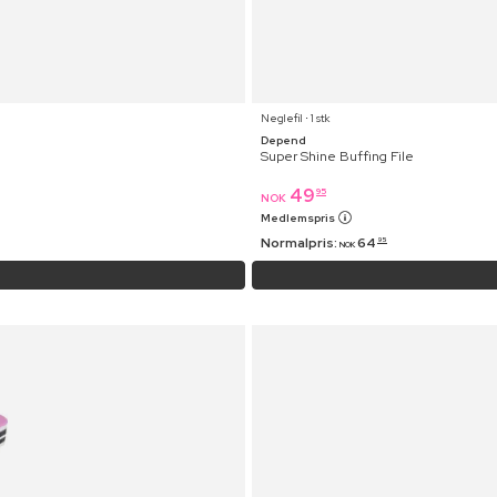
Neglefil ⋅ 1 stk
Depend
Super Shine Buffing File
49
95
NOK
Medlemspris
Normalpris:
64
95
NOK