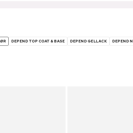
HØR
DEPEND TOP COAT & BASE
DEPEND GELLACK
DEPEND N