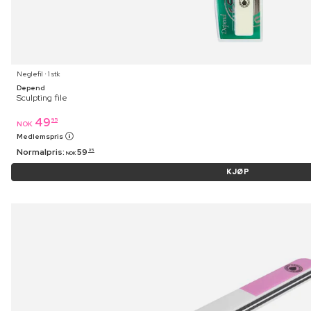
Neglefil ⋅ 1 stk
Depend
Sculpting file
49
95
NOK
Medlemspris
Normalpris:
59
95
NOK
KJØP