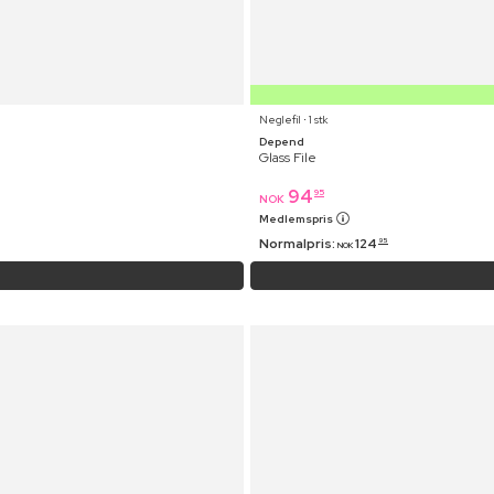
Neglefil ⋅ 1 stk
Depend
Glass File
94
95
NOK
Medlemspris
Normalpris:
124
95
NOK