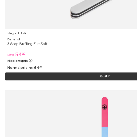
Neglefil ⋅ 1 stk
Depend
3 Step Buffing File Soft
54
95
NOK
Medlemspris
Normalpris:
64
95
NOK
KJØP