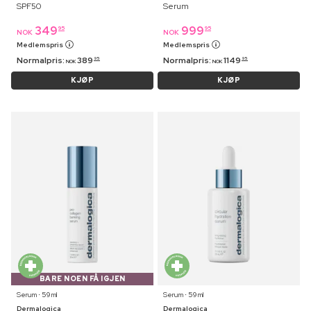
SPF50
Serum
349
999
95
95
NOK
NOK
Medlemspris
Medlemspris
Normalpris:
389
Normalpris:
1149
95
95
NOK
NOK
KJØP
KJØP
BARE NOEN FÅ IGJEN
Serum ⋅ 59 ml
Serum ⋅ 59 ml
Dermalogica
Dermalogica