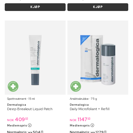
KJØP
KJØP
Spottreatment ⋅ 15 ml
Ansiktsskrubbe ⋅ 75 g
Dermalogica
Dermalogica
Deep Breakout Liquid Patch
Daily Microfoliant + Refill
409
1147
95
95
NOK
NOK
Medlemspris
Medlemspris
Normalpris:
504
Normalpris:
1279
95
95
NOK
NOK