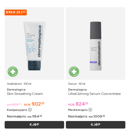
SPAR
252
90
Ansiktskrem ⋅ 100 ml
Serum ⋅ 40 ml
Dermalogica
Dermalogica
Skin Smoothing Cream
UltraCalming Serum Concentrate
902
824
05
95
929
95
NOK
NOK
NOK
Kampanjepris
Medlemspris
Normalpris:
1154
Normalpris:
1009
95
95
NOK
NOK
KJØP
KJØP