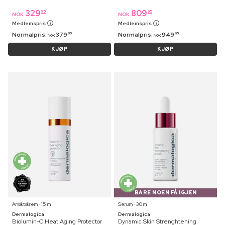
329
809
95
95
NOK
NOK
Medlemspris
Medlemspris
Normalpris:
379
Normalpris:
949
95
95
NOK
NOK
KJØP
KJØP
BARE NOEN FÅ IGJEN
Ansiktskrem ⋅ 15 ml
Serum ⋅ 30 ml
Dermalogica
Dermalogica
Biolumin-C Heat Aging Protector
Dynamic Skin Strenghtening