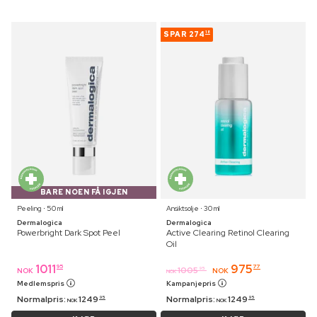
SPAR
274
18
BARE NOEN FÅ IGJEN
Peeling ⋅ 50 ml
Ansiktsolje ⋅ 30 ml
Dermalogica
Dermalogica
Powerbright Dark Spot Peel
Active Clearing Retinol Clearing
Oil
1011
975
95
77
1005
95
NOK
NOK
NOK
Medlemspris
Kampanjepris
Normalpris:
1249
Normalpris:
1249
95
95
NOK
NOK