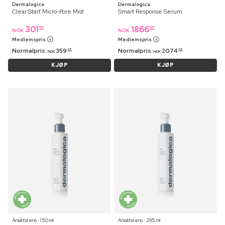
Dermalogica
Dermalogica
Clear Start Micro-Pore Mist
Smart Response Serum
301
1866
95
95
NOK
NOK
Medlemspris
Medlemspris
Normalpris:
359
Normalpris:
2074
95
95
NOK
NOK
KJØP
KJØP
Ansiktsrens ⋅ 150 ml
Ansiktsrens ⋅ 295 ml