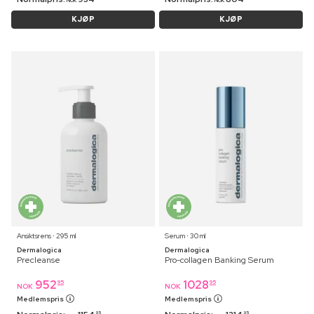
NOK
NOK
KJØP
KJØP
Ansiktsrens ⋅ 295 ml
Serum ⋅ 30 ml
Dermalogica
Dermalogica
Precleanse
Pro-collagen Banking Serum
952
1028
95
95
NOK
NOK
Medlemspris
Medlemspris
95
95