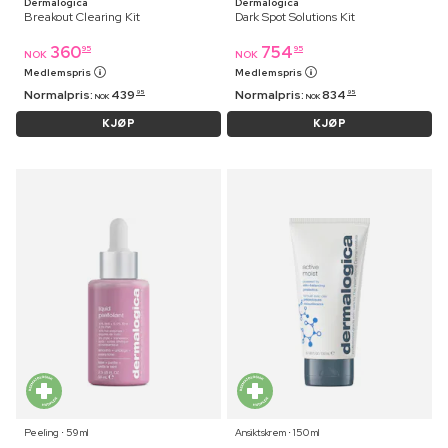
Dermalogica
Dermalogica
Breakout Clearing Kit
Dark Spot Solutions Kit
360
754
95
95
NOK
NOK
Medlemspris
Medlemspris
Normalpris:
439
Normalpris:
834
95
95
NOK
NOK
KJØP
KJØP
Peeling ⋅ 59 ml
Ansiktskrem ⋅ 150 ml