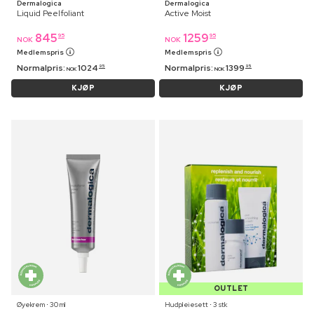
Dermalogica
Dermalogica
Liquid Peelfoliant
Active Moist
845
1259
95
95
NOK
NOK
Medlemspris
Medlemspris
Normalpris:
1024
Normalpris:
1399
95
95
NOK
NOK
KJØP
KJØP
OUTLET
Øyekrem ⋅ 30 ml
Hudpleiesett ⋅ 3 stk