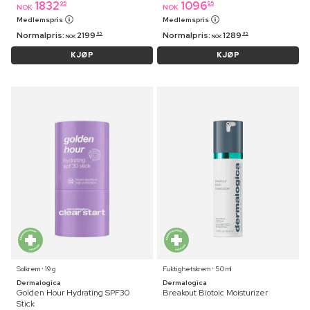
1832
1096
95
95
NOK
NOK
Medlemspris
Medlemspris
Normalpris:
2199
Normalpris:
1289
95
95
NOK
NOK
KJØP
KJØP
Solkrem ⋅ 19 g
Fuktighetskrem ⋅ 50 ml
Dermalogica
Dermalogica
Golden Hour Hydrating SPF30
Breakout Biotoic Moisturizer
Stick