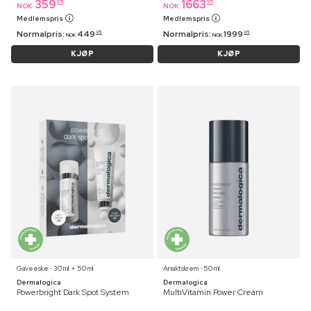
359
1663
95
95
NOK
NOK
Medlemspris
Medlemspris
Normalpris:
449
Normalpris:
1999
95
95
NOK
NOK
KJØP
KJØP
Gaveeske ⋅ 30 ml + 50 ml
Ansiktskrem ⋅ 50 ml
Dermalogica
Dermalogica
Powerbright Dark Spot System
MultiVitamin Power Cream