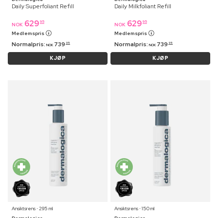
Daily Superfoliant Refill
Daily Milkfoliant Refill
629
629
95
95
NOK
NOK
Medlemspris
Medlemspris
Normalpris:
739
Normalpris:
739
95
95
NOK
NOK
KJØP
KJØP
Ansiktsrens ⋅ 295 ml
Ansiktsrens ⋅ 150 ml