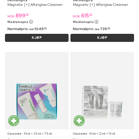
Dermalogica
Dermalogica
Magnetic [+] Afterglow Cleanser
Magnetic [+] Afterglow Cleanser
899
615
95
95
NOK
NOK
Medlemspris
Medlemspris
Normalpris:
1049
Normalpris:
739
95
95
NOK
NOK
KJØP
KJØP
Gaveeske ⋅ 10 ml + 25 ml + 75 ml
Gaveeske ⋅ 10 ml + 12 ml + 15 ml