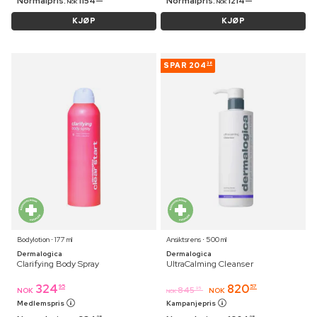
Normalpris:
1154
Normalpris:
1214
NOK
NOK
KJØP
KJØP
SPAR
204
38
Bodylotion ⋅ 177 ml
Ansiktsrens ⋅ 500 ml
Dermalogica
Dermalogica
Clarifying Body Spray
UltraCalming Cleanser
324
820
95
57
845
95
NOK
NOK
NOK
Medlemspris
Kampanjepris
95
95