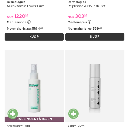
Dermalogica
Dermalogica
Multivitamin Power Firm
Replenish & Nourish Set
1220
303
95
95
NOK
NOK
Medlemspris
Medlemspris
Normalpris:
1594
Normalpris:
539
95
95
NOK
NOK
KJØP
KJØP
BARE NOEN FÅ IGJEN
Ansiktsspray ⋅ 118 ml
Serum ⋅ 30 ml