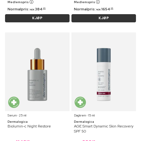
Medlemspris
Medlemspris
Normalpris:
384
Normalpris:
1654
95
95
NOK
NOK
KJØP
KJØP
Serum ⋅ 25 ml
Dagkrem ⋅ 15 ml
Dermalogica
Dermalogica
Biolumin-c Night Restore
AGE Smart Dynamic Skin Recovery
SPF 50