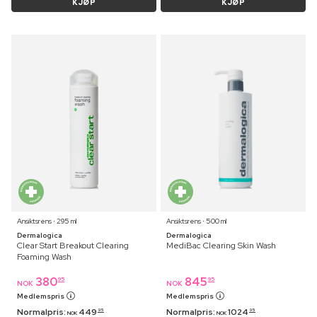
KJØP
KJØP
Ansiktsrens ⋅ 295 ml
Ansiktsrens ⋅ 500 ml
Dermalogica
Dermalogica
Clear Start Breakout Clearing
MediBac Clearing Skin Wash
Foaming Wash
380
845
95
95
NOK
NOK
Medlemspris
Medlemspris
Normalpris:
449
Normalpris:
1024
95
95
NOK
NOK