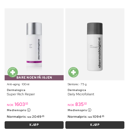
BARE NOEN FÅ IGJEN
Anti-aging ⋅ 100 ml
Skintonic ⋅ 75 g
Dermalogica
Dermalogica
Super Rich Repair
Daily Microfoliant
1603
835
95
95
NOK
NOK
Medlemspris
Medlemspris
Normalpris:
2049
Normalpris:
1094
95
95
NOK
NOK
KJØP
KJØP