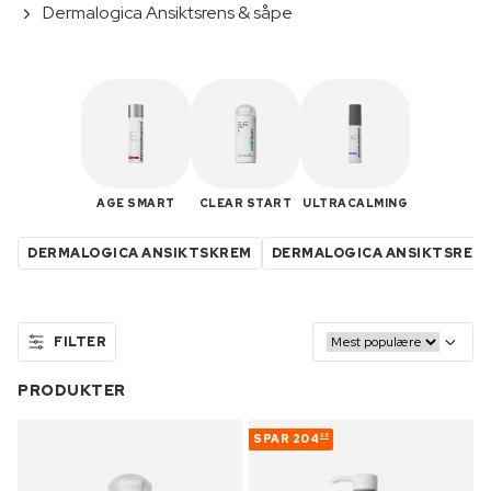
Dermalogica Ansiktsrens & såpe
AGE SMART
CLEAR START
ULTRACALMING
DERMALOGICA ANSIKTSKREM
DERMALOGICA ANSIKTSREN
FILTER
PRODUKTER
SPAR
204
38