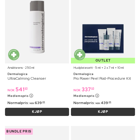
OUTLET
Ansiktsrens ⋅ 250 ml
Hudpleiesett ⋅ 5 ml + 2 x 7 ml + 10 ml
Dermalogica
Dermalogica
UltraCalming Cleanser
Pro Power Peel Post-Procedure Kit
541
337
95
95
NOK
NOK
Medlemspris
Medlemspris
Normalpris:
639
Normalpris:
439
95
95
NOK
NOK
KJØP
KJØP
BUNDLE PRIS