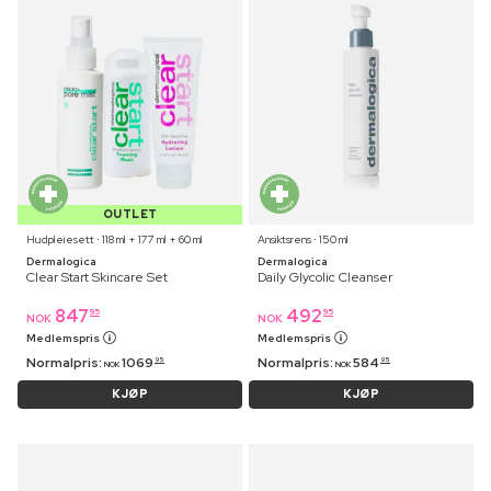
OUTLET
Hudpleiesett ⋅ 118 ml + 177 ml + 60 ml
Ansiktsrens ⋅ 150 ml
Dermalogica
Dermalogica
Clear Start Skincare Set
Daily Glycolic Cleanser
847
492
95
95
NOK
NOK
Medlemspris
Medlemspris
Normalpris:
1069
Normalpris:
584
95
95
NOK
NOK
KJØP
KJØP