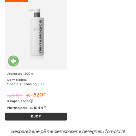
Ansiktsrens ⋅ 500 ml
Dermalogica
Special Cleansing Gel
820
57
845
95
NOK
NOK
Kampanjepris
Normalpris:
1044
95
NOK
KJØP
Besparelsene på medlemsprisene beregnes i forhold til