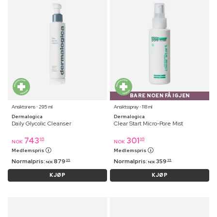
BARE NOEN FÅ IGJEN
Ansiktsrens ⋅ 295 ml
Ansiktsspray ⋅ 118 ml
Dermalogica
Dermalogica
Daily Glycolic Cleanser
Clear Start Micro-Pore Mist
743
301
95
95
NOK
NOK
Medlemspris
Medlemspris
Normalpris:
879
Normalpris:
359
95
95
NOK
NOK
KJØP
KJØP