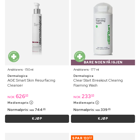
BARE NOEN FÅ IGJEN
Ansiktsrens ⋅ 150 ml
Ansiktsrens ⋅ 177 ml
Dermalogica
Dermalogica
AGE Smart Skin Resurfacing
Clear Start Breakout Clearing
Cleanser
Foaming Wash
626
233
95
95
NOK
NOK
Medlemspris
Medlemspris
Normalpris:
744
Normalpris:
339
95
95
NOK
NOK
KJØP
KJØP
SPAR
133
90