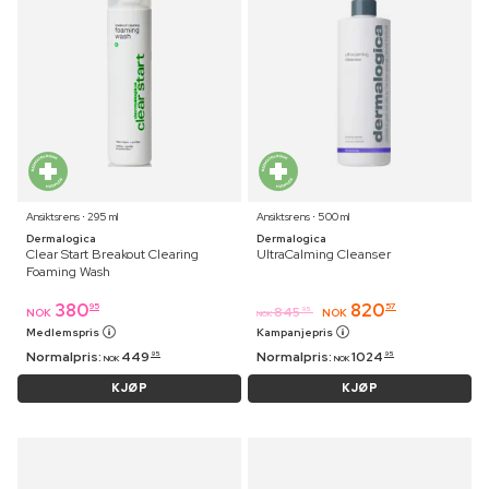
Ansiktsrens ⋅ 295 ml
Ansiktsrens ⋅ 500 ml
Dermalogica
Dermalogica
Clear Start Breakout Clearing
UltraCalming Cleanser
Foaming Wash
380
820
95
57
845
95
NOK
NOK
NOK
Medlemspris
Kampanjepris
Normalpris:
449
Normalpris:
1024
95
95
NOK
NOK
KJØP
KJØP