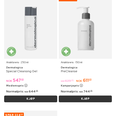
Ansiktsrens ⋅ 250 ml
Ansiktsrens ⋅ 150 ml
Dermalogica
Dermalogica
Special Cleansing Gel
PreCleanse
547
611
95
05
629
95
NOK
NOK
NOK
Medlemspris
Kampanjepris
Normalpris:
644
Normalpris:
744
95
95
NOK
NOK
KJØP
KJØP
SPAR
224
38