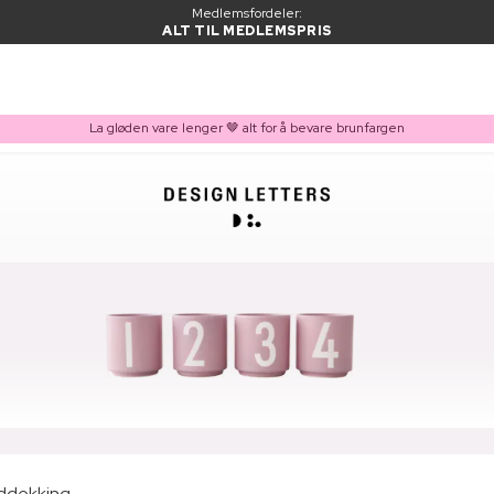
Medlemsfordeler:
ALT TIL MEDLEMSPRIS
La gløden vare lenger 🤎 alt for å bevare brunfargen
rddekking