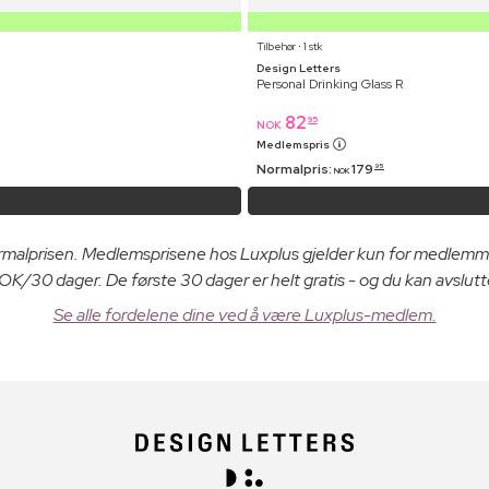
Tilbehør ⋅ 1 stk
Design Letters
Personal Drinking Glass R
82
95
NOK
Medlemspris
Normalpris:
179
95
NOK
ormalprisen. Medlemsprisene hos Luxplus gjelder kun for medlemm
K/30 dager. De første 30 dager er helt gratis - og du kan avslutt
Se alle fordelene dine ved å være Luxplus-medlem.