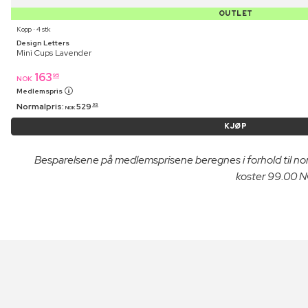
OUTLET
Kopp ⋅ 4 stk
Design Letters
Mini Cups Lavender
163
95
NOK
Medlemspris
Normalpris:
529
95
NOK
KJØP
Besparelsene på medlemsprisene beregnes i forhold til n
koster 99.00 NO