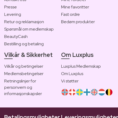
Presse
Mine favoritter
Levering
Fast ordre
Retur og reklamasjon
Bedøm produkter
Spørsmål om medlemskap
BeautyCash
Bestilling og betaling
Vilkår & Sikkerhet
Om Luxplus
Vilkår og betingelser
Luxplus Medlemskap
Medlemsbetingelser
Om Luxplus
Retningslinjer for
Vi støtter
personvern og
informasjonskapsler
Betalingsmuligheter
Leveringsmulighete