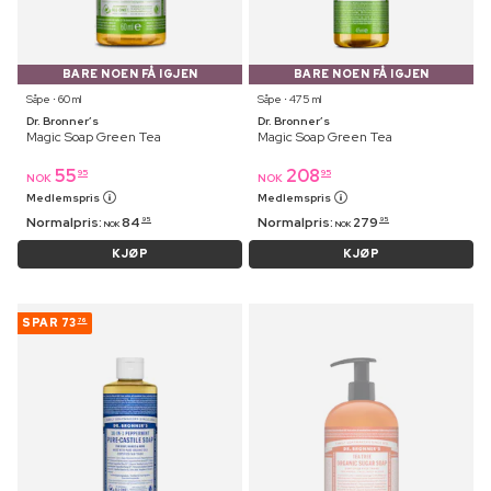
BARE NOEN FÅ IGJEN
BARE NOEN FÅ IGJEN
Såpe ⋅ 60 ml
Såpe ⋅ 475 ml
Dr. Bronner’s
Dr. Bronner’s
Magic Soap Green Tea
Magic Soap Green Tea
55
208
95
95
NOK
NOK
Medlemspris
Medlemspris
Normalpris:
84
Normalpris:
279
95
95
NOK
NOK
KJØP
KJØP
SPAR
73
76