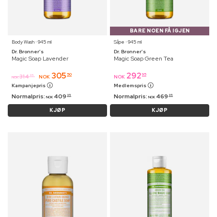
BARE NOEN FÅ IGJEN
Body Wash ⋅ 945 ml
Såpe ⋅ 945 ml
Dr. Bronner’s
Dr. Bronner’s
Magic Soap Lavender
Magic Soap Green Tea
305
292
50
95
314
95
NOK
NOK
NOK
Kampanjepris
Medlemspris
Normalpris:
409
Normalpris:
469
95
95
NOK
NOK
KJØP
KJØP