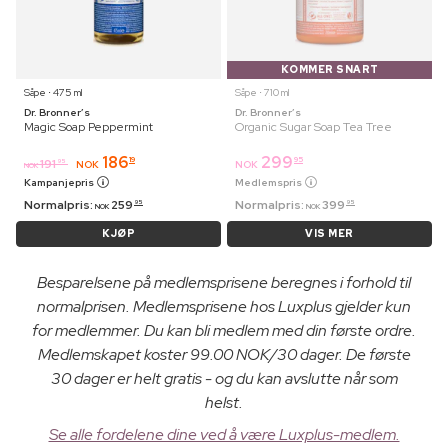
KOMMER SNART
Såpe ⋅ 475 ml
Såpe ⋅ 710 ml
Dr. Bronner’s
Dr. Bronner’s
Magic Soap Peppermint
Organic Sugar Soap Tea Tree
186
299
19
95
191
95
NOK
NOK
NOK
Kampanjepris
Medlemspris
Normalpris:
259
Normalpris:
399
95
95
NOK
NOK
KJØP
VIS MER
Besparelsene på medlemsprisene beregnes i forhold til
normalprisen. Medlemsprisene hos Luxplus gjelder kun
for medlemmer. Du kan bli medlem med din første ordre.
Medlemskapet koster 99.00 NOK/30 dager. De første
30 dager er helt gratis - og du kan avslutte når som
helst.
Se alle fordelene dine ved å være Luxplus-medlem.