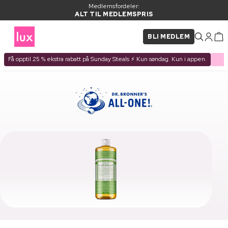
Medlemsfordeler:
ALT TIL MEDLEMSPRIS
BLI MEDLEM
Få opptil 25 % ekstra rabatt på Sunday Steals ⚡ Kun søndag. Kun i appen.