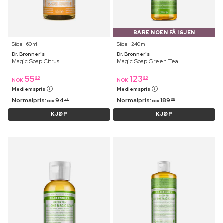
BARE NOEN FÅ IGJEN
Såpe ⋅ 60 ml
Såpe ⋅ 240 ml
Dr. Bronner’s
Dr. Bronner’s
Magic Soap Citrus
Magic Soap Green Tea
55
123
95
95
NOK
NOK
Medlemspris
Medlemspris
Normalpris:
94
Normalpris:
189
95
95
NOK
NOK
KJØP
KJØP