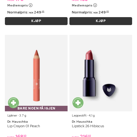
Medlemspris
Medlemspris
Normalpris:
249
Normalpris:
249
95
95
NOK
NOK
KJØP
KJØP
BARE NOEN FÅ IGJEN
Lipliner ⋅ 3.7 g
Leppestift ⋅ 4,1 g
Dr. Hauschka
Dr. Hauschka
Lip Crayon 01 Peach
Lipstick 26 Hibiscus
168
216
95
95