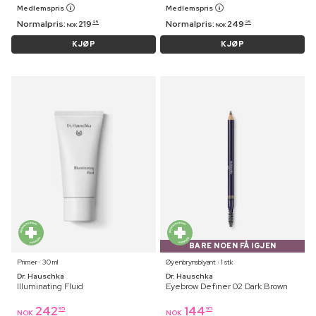
Medlemspris
Medlemspris
Normalpris:
219
Normalpris:
249
95
95
NOK
NOK
KJØP
KJØP
BARE NOEN FÅ IGJEN
Primer ⋅ 30 ml
Øyenbrynsblyant ⋅ 1 stk
Dr. Hauschka
Dr. Hauschka
Illuminating Fluid
Eyebrow Definer 02 Dark Brown
242
144
95
95
NOK
NOK