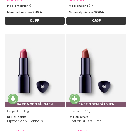
NOK
NOK
Medlemspris
Medlemspris
Normalpris:
249
Normalpris:
309
95
95
NOK
NOK
KJØP
KJØP
BARE NOEN FÅ IGJEN
BARE NOEN FÅ IGJEN
Leppestift ⋅ 4,1 g
Leppestift ⋅ 4,1 g
Dr. Hauschka
Dr. Hauschka
Lipstick 22 Millionbells
Lipstick 14 Caralluma
95
95