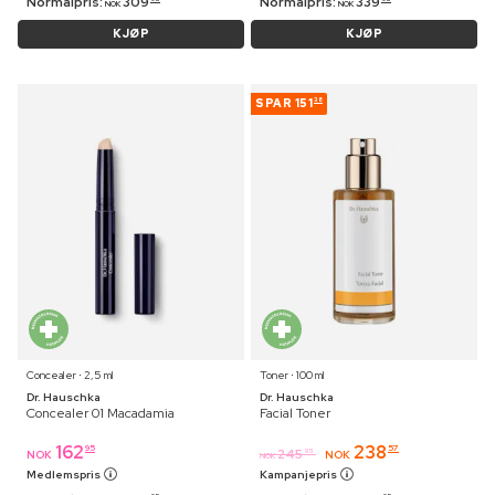
Normalpris:
309
Normalpris:
339
NOK
NOK
KJØP
KJØP
SPAR
151
38
Concealer ⋅ 2,5 ml
Toner ⋅ 100 ml
Dr. Hauschka
Dr. Hauschka
Concealer 01 Macadamia
Facial Toner
162
238
95
57
245
95
NOK
NOK
NOK
Medlemspris
Kampanjepris