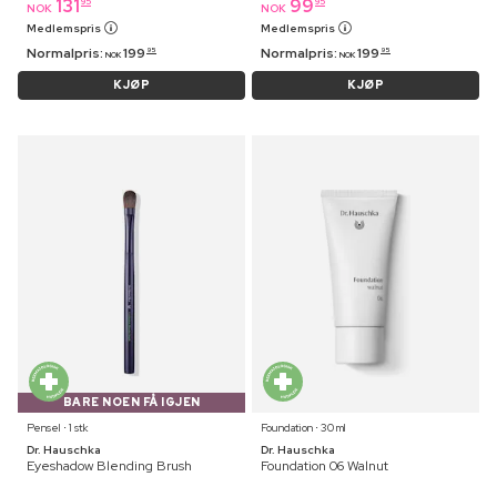
131
99
95
95
NOK
NOK
Medlemspris
Medlemspris
Normalpris:
199
Normalpris:
199
95
95
NOK
NOK
KJØP
KJØP
BARE NOEN FÅ IGJEN
Pensel ⋅ 1 stk
Foundation ⋅ 30 ml
Dr. Hauschka
Dr. Hauschka
Eyeshadow Blending Brush
Foundation 06 Walnut