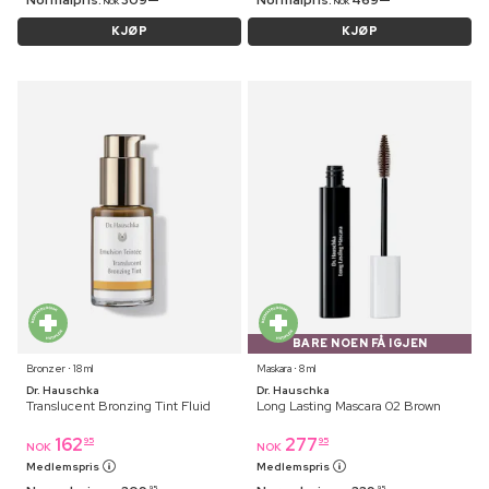
NOK
NOK
KJØP
KJØP
BARE NOEN FÅ IGJEN
Bronzer ⋅ 18 ml
Maskara ⋅ 8 ml
Dr. Hauschka
Dr. Hauschka
Translucent Bronzing Tint Fluid
Long Lasting Mascara 02 Brown
162
277
95
95
NOK
NOK
Medlemspris
Medlemspris
95
95