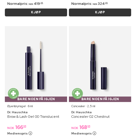
Normalpris:
419
Normalpris:
324
95
95
NOK
NOK
KJØP
KJØP
BARE NOEN FÅ IGJEN
BARE NOEN FÅ IGJEN
Øyenbrynsgel ⋅ 6 ml
Concealer ⋅ 2,5 ml
Dr. Hauschka
Dr. Hauschka
Brow & Lash Gel 00 Translucent
Concealer 02 Chestnut
166
168
95
95
NOK
NOK
Medlemspris
Medlemspris