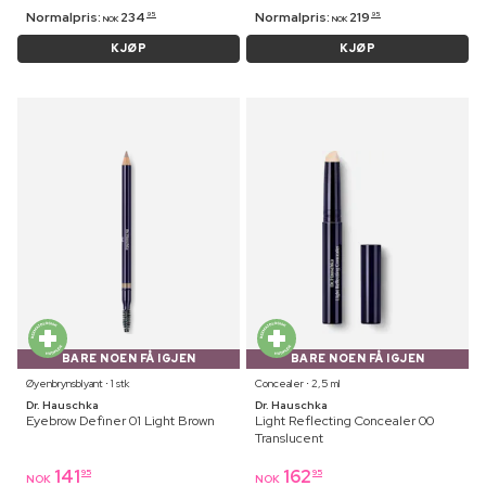
Normalpris:
234
Normalpris:
219
95
95
NOK
NOK
KJØP
KJØP
BARE NOEN FÅ IGJEN
BARE NOEN FÅ IGJEN
Øyenbrynsblyant ⋅ 1 stk
Concealer ⋅ 2,5 ml
Dr. Hauschka
Dr. Hauschka
Eyebrow Definer 01 Light Brown
Light Reflecting Concealer 00
Translucent
141
162
95
95
NOK
NOK