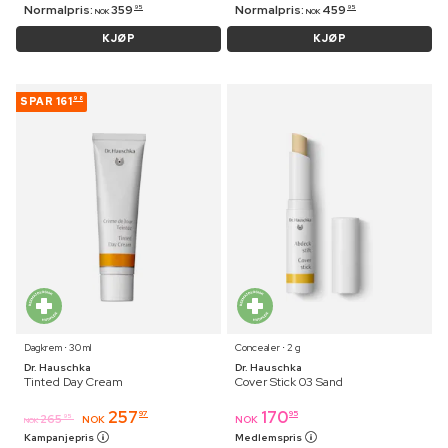
Normalpris:
359
Normalpris:
459
95
95
NOK
NOK
KJØP
KJØP
SPAR
161
98
Dagkrem ⋅ 30 ml
Concealer ⋅ 2 g
Dr. Hauschka
Dr. Hauschka
Tinted Day Cream
Cover Stick 03 Sand
257
170
97
95
265
95
NOK
NOK
NOK
Kampanjepris
Medlemspris