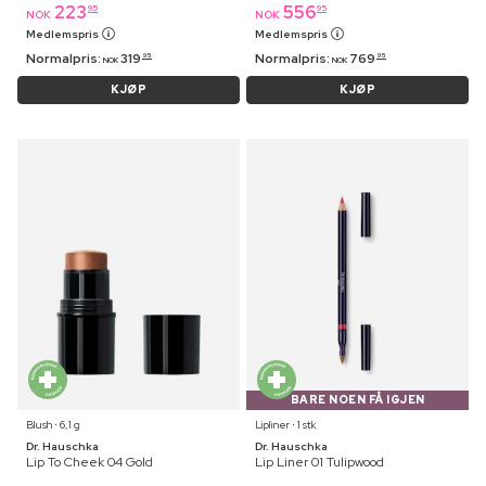
223
556
95
95
NOK
NOK
Medlemspris
Medlemspris
Normalpris:
319
Normalpris:
769
95
95
NOK
NOK
KJØP
KJØP
BARE NOEN FÅ IGJEN
Blush ⋅ 6,1 g
Lipliner ⋅ 1 stk
Dr. Hauschka
Dr. Hauschka
Lip To Cheek 04 Gold
Lip Liner 01 Tulipwood