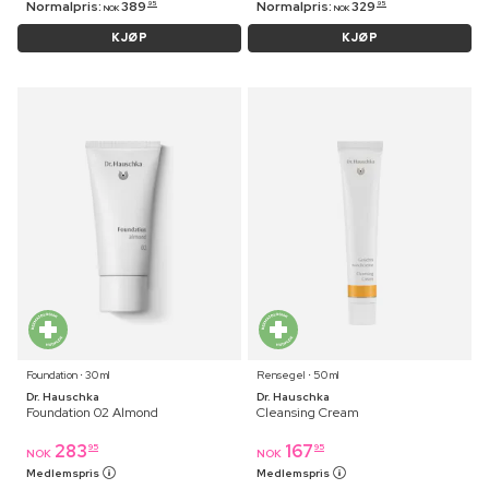
Normalpris:
389
Normalpris:
329
95
95
NOK
NOK
KJØP
KJØP
Foundation ⋅ 30 ml
Rensegel ⋅ 50 ml
Dr. Hauschka
Dr. Hauschka
Foundation 02 Almond
Cleansing Cream
283
167
95
95
NOK
NOK
Medlemspris
Medlemspris