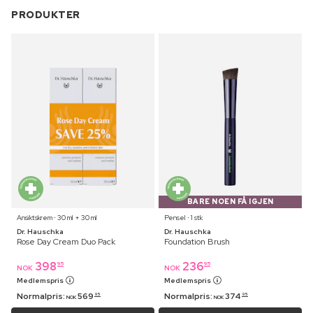
PRODUKTER
BARE NOEN FÅ IGJEN
Ansiktskrem ⋅ 30 ml + 30 ml
Pensel ⋅ 1 stk
Dr. Hauschka
Dr. Hauschka
Rose Day Cream Duo Pack
Foundation Brush
398
236
95
95
NOK
NOK
Medlemspris
Medlemspris
Normalpris:
569
Normalpris:
374
95
95
NOK
NOK