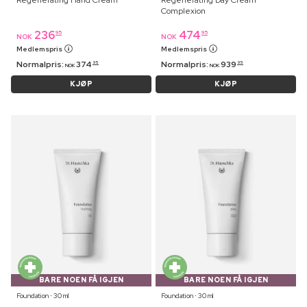
Complexion
236
474
95
95
NOK
NOK
Medlemspris
Medlemspris
Normalpris:
374
Normalpris:
939
95
95
NOK
NOK
KJØP
KJØP
BARE NOEN FÅ IGJEN
BARE NOEN FÅ IGJEN
Foundation ⋅ 30 ml
Foundation ⋅ 30 ml