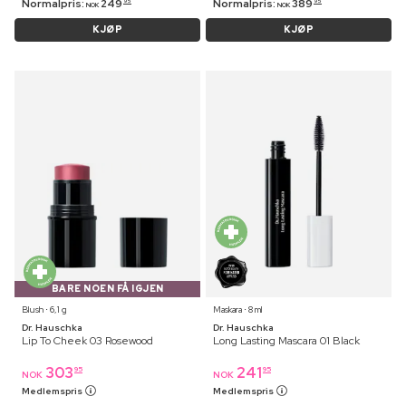
Normalpris:
249
Normalpris:
389
95
95
NOK
NOK
KJØP
KJØP
BARE NOEN FÅ IGJEN
Blush ⋅ 6,1 g
Maskara ⋅ 8 ml
Dr. Hauschka
Dr. Hauschka
Lip To Cheek 03 Rosewood
Long Lasting Mascara 01 Black
303
241
95
95
NOK
NOK
Medlemspris
Medlemspris