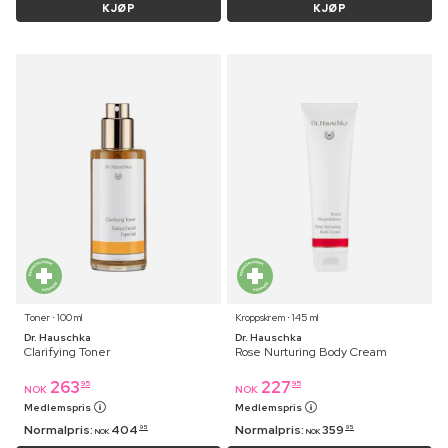
KJØP
KJØP
Toner ⋅ 100 ml
Kroppskrem ⋅ 145 ml
Dr. Hauschka
Dr. Hauschka
Clarifying Toner
Rose Nurturing Body Cream
263
227
95
95
NOK
NOK
Medlemspris
Medlemspris
Normalpris:
404
Normalpris:
359
95
95
NOK
NOK