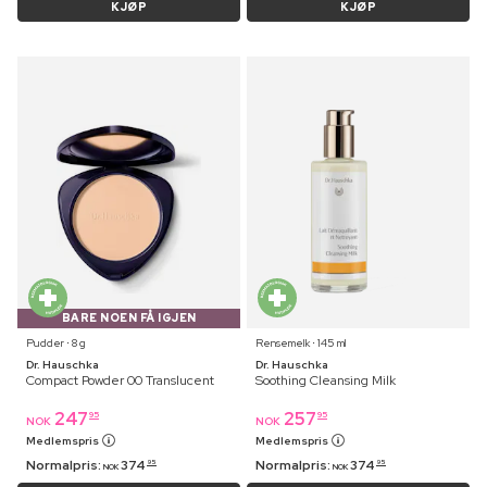
KJØP
KJØP
BARE NOEN FÅ IGJEN
Pudder ⋅ 8 g
Rensemelk ⋅ 145 ml
Dr. Hauschka
Dr. Hauschka
Compact Powder 00 Translucent
Soothing Cleansing Milk
247
257
95
95
NOK
NOK
Medlemspris
Medlemspris
Normalpris:
374
Normalpris:
374
95
95
NOK
NOK