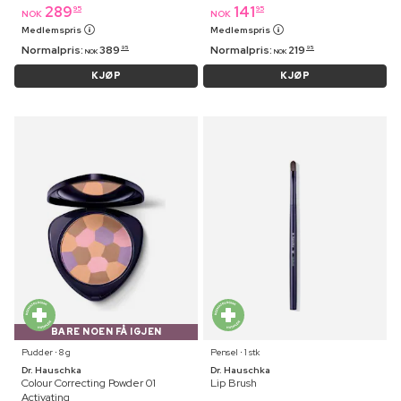
289
141
95
95
NOK
NOK
Medlemspris
Medlemspris
Normalpris:
389
Normalpris:
219
95
95
NOK
NOK
KJØP
KJØP
BARE NOEN FÅ IGJEN
Pudder ⋅ 8 g
Pensel ⋅ 1 stk
Dr. Hauschka
Dr. Hauschka
Colour Correcting Powder 01
Lip Brush
Activating