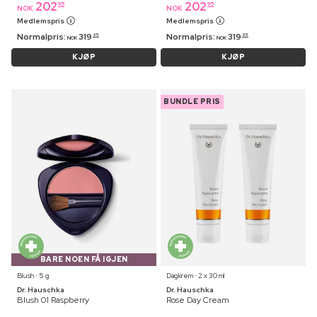
202
202
95
95
NOK
NOK
Medlemspris
Medlemspris
Normalpris:
319
Normalpris:
319
95
95
NOK
NOK
KJØP
KJØP
BUNDLE PRIS
BARE NOEN FÅ IGJEN
Blush ⋅ 5 g
Dagkrem ⋅ 2 x 30 ml
Dr. Hauschka
Dr. Hauschka
Blush 01 Raspberry
Rose Day Cream