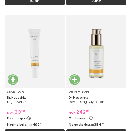
KJØP
KJØP
Serum ⋅ 20 ml
Dagkrem ⋅ 50 ml
Dr. Hauschka
Dr. Hauschka
Night Serum
Revitalising Day Lotion
301
242
95
95
NOK
NOK
Medlemspris
Medlemspris
Normalpris:
499
Normalpris:
384
95
95
NOK
NOK