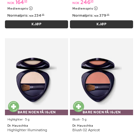
164
246
95
95
NOK
NOK
Medlemspris
Medlemspris
Normalpris:
234
Normalpris:
379
95
95
NOK
NOK
KJØP
KJØP
BARE NOEN FÅ IGJEN
BARE NOEN FÅ IGJEN
Highlighter ⋅ 5 g
Blush ⋅ 5 g
Dr. Hauschka
Dr. Hauschka
Highlighter Illuminating
Blush 02 Apricot