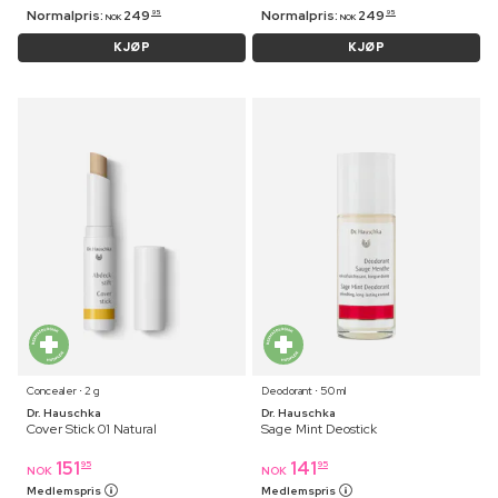
Normalpris:
249
Normalpris:
249
95
95
NOK
NOK
KJØP
KJØP
Concealer ⋅ 2 g
Deodorant ⋅ 50 ml
Dr. Hauschka
Dr. Hauschka
Cover Stick 01 Natural
Sage Mint Deostick
151
141
95
95
NOK
NOK
Medlemspris
Medlemspris