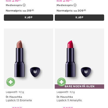
216
216
NOK
NOK
Medlemspris
Medlemspris
Normalpris:
319
Normalpris:
309
95
95
NOK
NOK
KJØP
KJØP
BARE NOEN FÅ IGJEN
Leppestift ⋅ 4,1 g
Leppestift ⋅ 4,1 g
Dr. Hauschka
Dr. Hauschka
Lipstick 13 Bromelia
Lipstick 11 Amaryllis
95
95