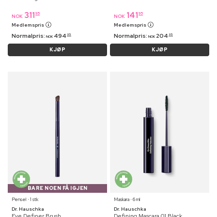
311
141
95
95
NOK
NOK
Medlemspris
Medlemspris
Normalpris:
494
Normalpris:
204
95
95
NOK
NOK
KJØP
KJØP
BARE NOEN FÅ IGJEN
Pensel ⋅ 1 stk
Maskara ⋅ 6 ml
Dr. Hauschka
Dr. Hauschka
Eye Definer Brush
Defining Mascara 01 Black