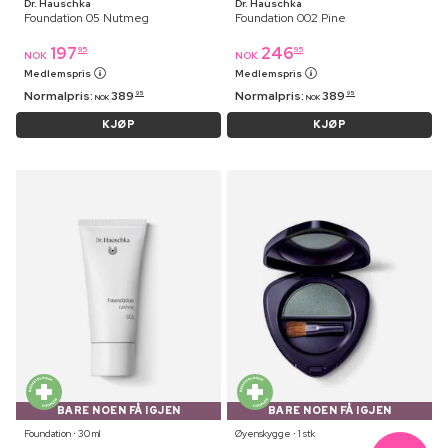
Dr. Hauschka
Dr. Hauschka
Foundation 05 Nutmeg
Foundation 002 Pine
197
246
95
95
NOK
NOK
Medlemspris
Medlemspris
Normalpris:
389
Normalpris:
389
95
95
NOK
NOK
KJØP
KJØP
BARE NOEN FÅ IGJEN
BARE NOEN FÅ IGJEN
Foundation ⋅ 30 ml
Øyenskygge ⋅ 1 stk