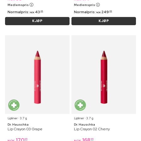
Medlemspris
Medlemspris
Normalpris:
43
Normalpris:
249
95
95
NOK
NOK
KJØP
KJØP
Lipliner ⋅ 3.7 g
Lipliner ⋅ 3.7 g
Dr. Hauschka
Dr. Hauschka
Lip Crayon 03 Grape
Lip Crayon 02 Cherry
170
168
95
95
NOK
NOK