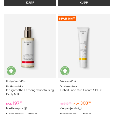
KJØP
KJØP
SPAR
166
39
Bodylotion ⋅ 145 ml
Solkrem ⋅ 40 ml
Dr. Hauschka
Dr. Hauschka
Bergamotte Lemongrass Vitalising
Tinted Face Sun Cream SPF30
Body Milk
197
303
95
56
312
95
NOK
NOK
NOK
Medlemspris
Kampanjepris
Normalpris:
309
Normalpris:
469
95
95