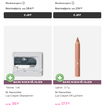
Medlemspris
Medlemspris
Normalpris:
384
Normalpris:
219
95
95
NOK
NOK
KJØP
KJØP
BARE NOEN FÅ IGJEN
BARE NOEN FÅ IGJEN
Tilbehør ⋅ 1 stk
Lipliner ⋅ 3.7 g
Dr. Hauschka
Dr. Hauschka
Lip Crayon Sharpener
Lip Crayon 04 Lychee
35
177
95
95
NOK
NOK