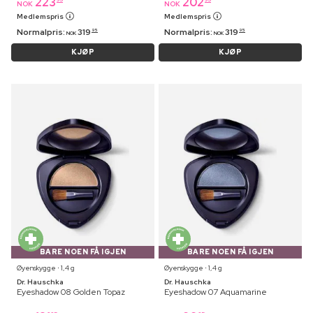
223
202
NOK
NOK
Medlemspris
Medlemspris
Normalpris:
319
Normalpris:
319
95
95
NOK
NOK
KJØP
KJØP
BARE NOEN FÅ IGJEN
BARE NOEN FÅ IGJEN
Øyenskygge ⋅ 1,4 g
Øyenskygge ⋅ 1,4 g
Dr. Hauschka
Dr. Hauschka
Eyeshadow 08 Golden Topaz
Eyeshadow 07 Aquamarine