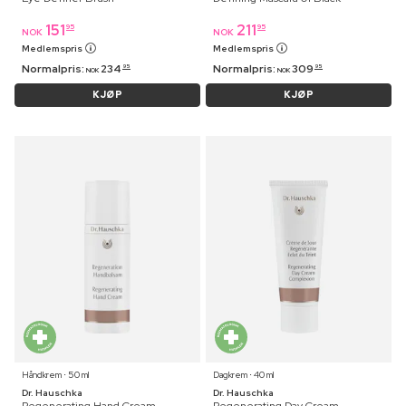
151
211
95
95
NOK
NOK
Medlemspris
Medlemspris
Normalpris:
234
Normalpris:
309
95
95
NOK
NOK
KJØP
KJØP
Håndkrem ⋅ 50 ml
Dagkrem ⋅ 40 ml
Dr. Hauschka
Dr. Hauschka
Regenerating Hand Cream
Regenerating Day Cream