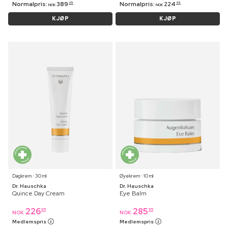
Normalpris:
389
Normalpris:
224
95
95
NOK
NOK
KJØP
KJØP
Dagkrem ⋅ 30 ml
Øyekrem ⋅ 10 ml
Dr. Hauschka
Dr. Hauschka
Quince Day Cream
Eye Balm
226
285
95
95
NOK
NOK
Medlemspris
Medlemspris