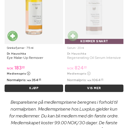
KOMMER SNART
Sminkefjerner ⋅ 75 ml
Serum ⋅ 20 ml
Dr. Hauschka
Dr. Hauschka
Eye Make-Up Remover
Regenerating Oil Serum Intensive
183
824
95
95
NOK
NOK
Medlemspris
Medlemspris
Normalpris:
354
Normalpris:
1064
95
95
NOK
NOK
KJØP
VIS MER
Besparelsene på medlemsprisene beregnes i forhold til
normalprisen. Medlemsprisene hos Luxplus gjelder kun
for medlemmer. Du kan bli medlem med din første ordre.
Medlemskapet koster 99.00 NOK/30 dager. De første