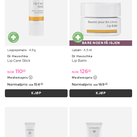
BARE NOEN FÅ IGJEN
Leppepomade ⋅ 4,9 g
Lipbalm ⋅ 4,5 ml
Dr. Hauschka
Dr. Hauschka
Lip Care Stick
Lip Balm
110
126
95
95
NOK
NOK
Medlemspris
Medlemspris
Normalpris:
154
Normalpris:
169
95
95
NOK
NOK
KJØP
KJØP