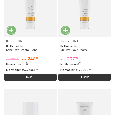
Dagkrem ⋅ 30 ml
Dagkrem ⋅ 30 ml
Dr. Hauschka
Dr. Hauschka
Rose Day Cream Light
Melissa Day Cream
248
297
27
95
255
95
NOK
NOK
NOK
Kampanjepris
Medlemspris
Normalpris:
404
Normalpris:
389
95
95
NOK
NOK
KJØP
KJØP