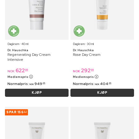
Dagkrem ⋅ 40 ml
Dagkrem ⋅ 30 ml
Dr. Hauschka
Dr. Hauschka
Regenerating Day Cream
Rose Day Cream
Intensive
622
292
95
95
NOK
NOK
Medlemspris
Medlemspris
Normalpris:
949
Normalpris:
404
95
95
NOK
NOK
KJØP
KJØP
SPAR
156
68