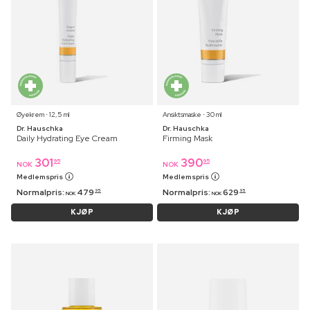
Øyekrem ⋅ 12,5 ml
Ansiktsmaske ⋅ 30 ml
Dr. Hauschka
Dr. Hauschka
Daily Hydrating Eye Cream
Firming Mask
301
390
95
95
NOK
NOK
Medlemspris
Medlemspris
Normalpris:
479
Normalpris:
629
95
95
NOK
NOK
KJØP
KJØP