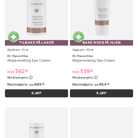
TILBAKE PÅ LAGER
BARE NOEN FÅ IGJEN
Øyekrem ⋅ 15 ml
Dagkrem ⋅ 40 ml
Dr. Hauschka
Dr. Hauschka
Regenerating Eye Cream
Regenerating Day Cream
562
539
95
95
NOK
NOK
Medlemspris
Medlemspris
Normalpris:
889
Normalpris:
854
95
95
NOK
NOK
KJØP
KJØP