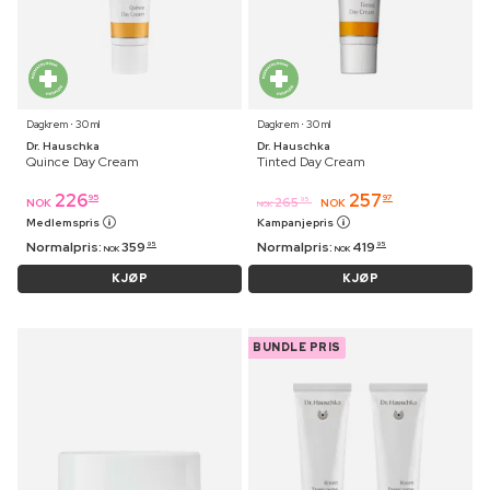
Dagkrem ⋅ 30 ml
Dagkrem ⋅ 30 ml
Dr. Hauschka
Dr. Hauschka
Quince Day Cream
Tinted Day Cream
226
257
95
97
265
95
NOK
NOK
NOK
Medlemspris
Kampanjepris
Normalpris:
359
Normalpris:
419
95
95
NOK
NOK
KJØP
KJØP
BUNDLE PRIS