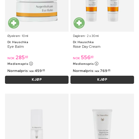
Øyekrem ⋅ 10 ml
Dagkrem ⋅ 2 x 30 ml
Dr. Hauschka
Dr. Hauschka
Eye Balm
Rose Day Cream
285
556
95
95
NOK
NOK
Medlemspris
Medlemspris
Normalpris:
459
Normalpris:
769
95
95
NOK
NOK
KJØP
KJØP