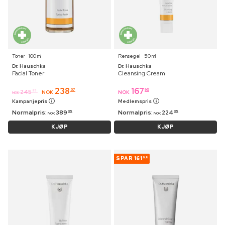
Toner ⋅ 100 ml
Rensegel ⋅ 50 ml
Dr. Hauschka
Dr. Hauschka
Facial Toner
Cleansing Cream
238
167
57
95
245
95
NOK
NOK
NOK
Kampanjepris
Medlemspris
Normalpris:
389
Normalpris:
224
95
95
NOK
NOK
KJØP
KJØP
SPAR
161
98