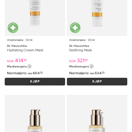
Ansiktsmaske ⋅ 30 ml
Ansiktsmaske ⋅ 30 ml
Dr. Hauschka
Dr. Hauschka
Hydrating Cream Mask
Soothing Mask
414
321
95
95
NOK
NOK
Medlemspris
Medlemspris
Normalpris:
654
Normalpris:
534
95
95
NOK
NOK
KJØP
KJØP