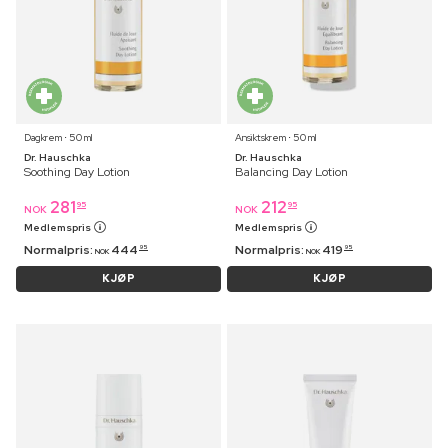
Dagkrem ⋅ 50 ml
Ansiktskrem ⋅ 50 ml
Dr. Hauschka
Dr. Hauschka
Soothing Day Lotion
Balancing Day Lotion
281
212
95
95
NOK
NOK
Medlemspris
Medlemspris
Normalpris:
444
Normalpris:
419
95
95
NOK
NOK
KJØP
KJØP