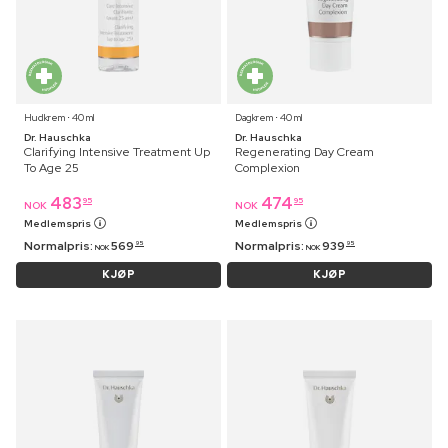
Hudkrem ⋅ 40 ml
Dagkrem ⋅ 40 ml
Dr. Hauschka
Dr. Hauschka
Clarifying Intensive Treatment Up
Regenerating Day Cream
To Age 25
Complexion
483
474
95
95
NOK
NOK
Medlemspris
Medlemspris
Normalpris:
569
Normalpris:
939
95
95
NOK
NOK
KJØP
KJØP