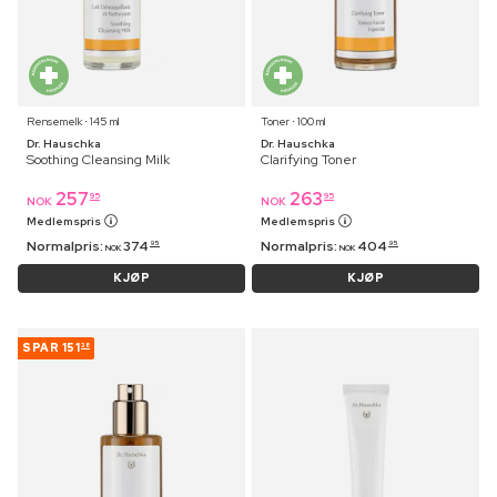
Rensemelk ⋅ 145 ml
Toner ⋅ 100 ml
Dr. Hauschka
Dr. Hauschka
Soothing Cleansing Milk
Clarifying Toner
257
263
95
95
NOK
NOK
Medlemspris
Medlemspris
Normalpris:
374
Normalpris:
404
95
95
NOK
NOK
KJØP
KJØP
SPAR
151
38