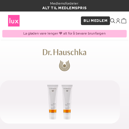
Medlemsfordeler:
ALT TIL MEDLEMSPRIS
BLI MEDLEM
La gløden vare lenger 🤎 alt for å bevare brunfargen