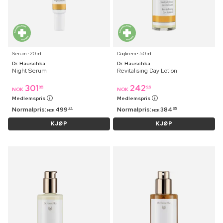
Serum ⋅ 20 ml
Dagkrem ⋅ 50 ml
Dr. Hauschka
Dr. Hauschka
Night Serum
Revitalising Day Lotion
301
242
95
95
NOK
NOK
Medlemspris
Medlemspris
Normalpris:
499
Normalpris:
384
95
95
NOK
NOK
KJØP
KJØP