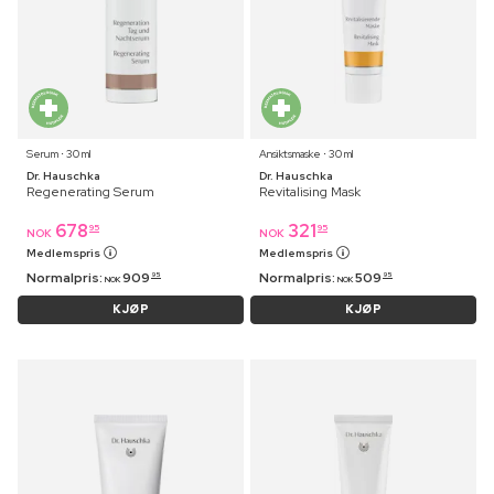
Serum ⋅ 30 ml
Ansiktsmaske ⋅ 30 ml
Dr. Hauschka
Dr. Hauschka
Regenerating Serum
Revitalising Mask
678
321
95
95
NOK
NOK
Medlemspris
Medlemspris
Normalpris:
909
Normalpris:
509
95
95
NOK
NOK
KJØP
KJØP