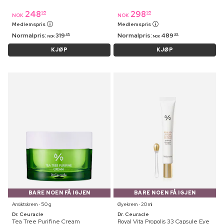
248
298
95
95
NOK
NOK
Medlemspris
Medlemspris
Normalpris:
319
Normalpris:
489
95
95
NOK
NOK
KJØP
KJØP
BARE NOEN FÅ IGJEN
BARE NOEN FÅ IGJEN
Ansiktskrem ⋅ 50 g
Øyekrem ⋅ 20 ml
Dr. Ceuracle
Dr. Ceuracle
Tea Tree Purifine Cream
Royal Vita Propolis 33 Capsule Eye