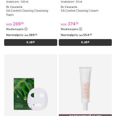
Ansiktsrens ⋅ 200 ml
Ansiktskrem ⋅ 50 ml
Dr. Ceuracle
Dr. Ceuracle
5A Control Clearing Cleansing
5A Control Clearing Cream
Foam
269
374
95
95
NOK
NOK
Medlemspris
Medlemspris
Normalpris:
389
Normalpris:
554
95
95
NOK
NOK
KJØP
KJØP