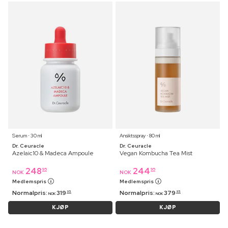
Serum ⋅ 30 ml
Ansiktsspray ⋅ 80 ml
Dr. Ceuracle
Dr. Ceuracle
Azelaic10 & Madeca Ampoule
Vegan Kombucha Tea Mist
248
244
95
95
NOK
NOK
Medlemspris
Medlemspris
Normalpris:
319
Normalpris:
379
95
95
NOK
NOK
KJØP
KJØP