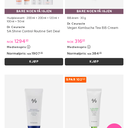
BARE NOEN FÅ IGJEN
BARE NOEN FÅ IGJEN
Hudpleiesett ⋅ 200 ml + 200 ml + 120 ml +
BB-krem ⋅ 30 g
100 ml + 50 ml
Dr. Ceuracle
Dr. Ceuracle
Vegan Kombucha Tea BB Cream
5A Shine Control Routine Set Deal
1294
316
95
95
NOK
NOK
Medlemspris
Medlemspris
Normalpris:
1907
Normalpris:
384
95
95
NOK
NOK
KJØP
KJØP
SPAR
102
95