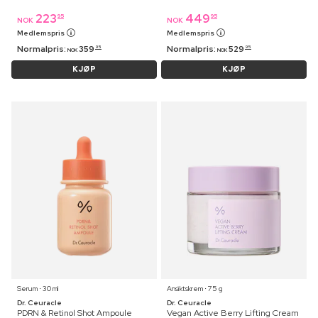
223
449
95
95
NOK
NOK
Medlemspris
Medlemspris
Normalpris:
359
Normalpris:
529
95
95
NOK
NOK
KJØP
KJØP
Serum ⋅ 30 ml
Ansiktskrem ⋅ 75 g
Dr. Ceuracle
Dr. Ceuracle
PDRN & Retinol Shot Ampoule
Vegan Active Berry Lifting Cream