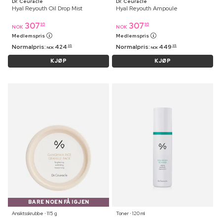
Dr. Ceuracle
Dr. Ceuracle
Hyal Reyouth Oil Drop Mist
Hyal Reyouth Ampoule
307
307
95
95
NOK
NOK
Medlemspris
Medlemspris
Normalpris:
424
Normalpris:
449
95
95
NOK
NOK
KJØP
KJØP
BARE NOEN FÅ IGJEN
Ansiktsskrubbe ⋅ 115 g
Toner ⋅ 120 ml