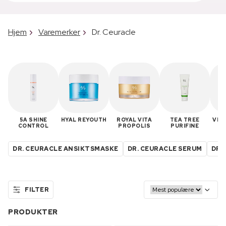
Hjem
Varemerker
Dr. Ceuracle
5A SHINE
HYAL REYOUTH
ROYAL VITA
TEA TREE
VEG
CONTROL
PROPOLIS
PURIFINE
DR. CEURACLE ANSIKTSMASKE
DR. CEURACLE SERUM
DR.
FILTER
PRODUKTER