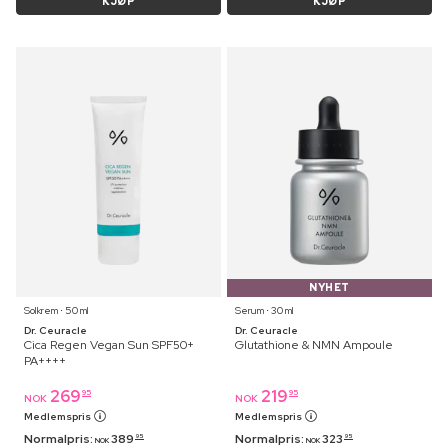
KJØP
KJØP
NYHET
Solkrem ⋅ 50 ml
Serum ⋅ 30 ml
Dr. Ceuracle
Dr. Ceuracle
Cica Regen Vegan Sun SPF50+
Glutathione & NMN Ampoule
PA++++
269
219
95
95
NOK
NOK
Medlemspris
Medlemspris
Normalpris:
389
Normalpris:
323
95
95
NOK
NOK