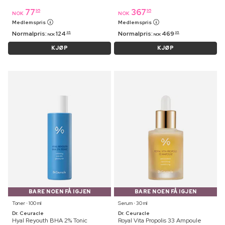
77
367
95
95
NOK
NOK
Medlemspris
Medlemspris
Normalpris:
124
Normalpris:
469
95
95
NOK
NOK
KJØP
KJØP
BARE NOEN FÅ IGJEN
BARE NOEN FÅ IGJEN
Toner ⋅ 100 ml
Serum ⋅ 30 ml
Dr. Ceuracle
Dr. Ceuracle
Hyal Reyouth BHA 2% Tonic
Royal Vita Propolis 33 Ampoule