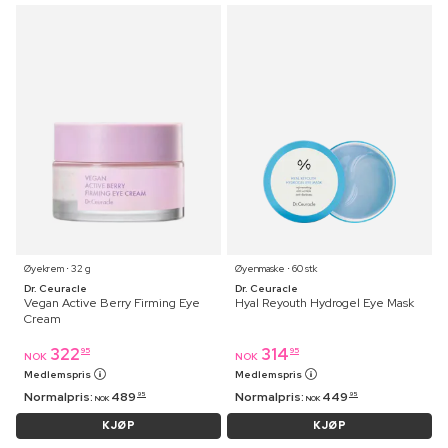
Øyekrem ⋅ 32 g
Øyenmaske ⋅ 60 stk
Dr. Ceuracle
Dr. Ceuracle
Vegan Active Berry Firming Eye
Hyal Reyouth Hydrogel Eye Mask
Cream
322
314
95
95
NOK
NOK
Medlemspris
Medlemspris
Normalpris:
489
Normalpris:
449
95
95
NOK
NOK
KJØP
KJØP