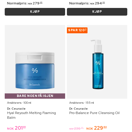
Normalpris:
279
Normalpris:
294
95
95
NOK
NOK
KJØP
KJØP
SPAR
120
11
BARE NOEN FÅ IGJEN
Ansiktsrens ⋅ 100 ml
Ansiktsrens ⋅ 155 ml
Dr. Ceuracle
Dr. Ceuracle
Hyal Reyouth Melting Foaming
Pro-Balance Pure Cleansing Oil
Balm
201
229
95
84
236
95
NOK
NOK
NOK