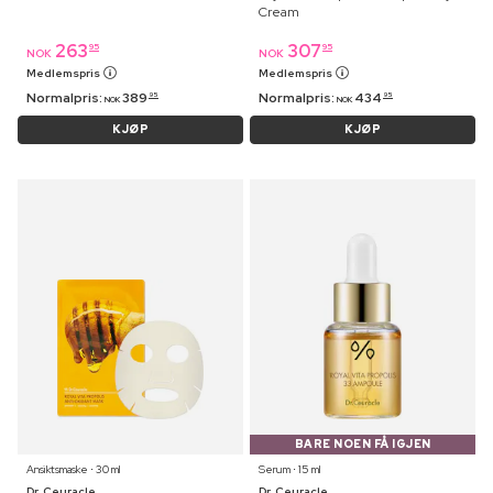
Cream
263
307
95
95
NOK
NOK
Medlemspris
Medlemspris
Normalpris:
389
Normalpris:
434
95
95
NOK
NOK
KJØP
KJØP
BARE NOEN FÅ IGJEN
Ansiktsmaske ⋅ 30 ml
Serum ⋅ 15 ml
Dr. Ceuracle
Dr. Ceuracle