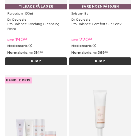
TILBAKE PÅ LAGER
BARE NOEN FÅ IGJEN
Renseskum ⋅ 150 ml
Solkrem ⋅ 18 g
Dr. Ceuracle
Dr. Ceuracle
Pro Balance Soothing Cleansing
Pro Balance Comfort Sun Stick
Foam
190
220
95
95
NOK
NOK
Medlemspris
Medlemspris
Normalpris:
314
Normalpris:
369
95
95
NOK
NOK
KJØP
KJØP
BUNDLE PRIS