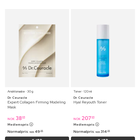
Ansiktsmaske ⋅ 30 g
Toner ⋅ 120 ml
Dr. Ceuracle
Dr. Ceuracle
Expert Collagen Firming Modeling
Hyal Reyouth Toner
Mask
38
207
95
95
NOK
NOK
Medlemspris
Medlemspris
Normalpris:
49
Normalpris:
314
95
95
NOK
NOK