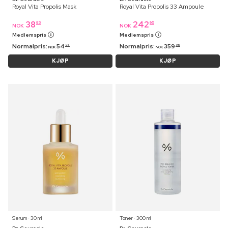
Royal Vita Propolis Mask
Royal Vita Propolis 33 Ampoule
38
242
95
95
NOK
NOK
Medlemspris
Medlemspris
Normalpris:
54
Normalpris:
359
95
95
NOK
NOK
KJØP
KJØP
Serum ⋅ 30 ml
Toner ⋅ 300 ml