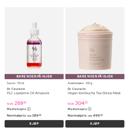
BARE NOEN FÅ IGJEN
BARE NOEN FÅ IGJEN
Serum ⋅ 50 ml
Ansiktsmaske ⋅ 100 g
Dr. Ceuracle
Dr. Ceuracle
PLC Liposome Oil Ampoule
Vegan Kombucha Tea Sleep Mask
269
304
95
95
NOK
NOK
Medlemspris
Medlemspris
Normalpris:
389
Normalpris:
499
95
95
NOK
NOK
KJØP
KJØP